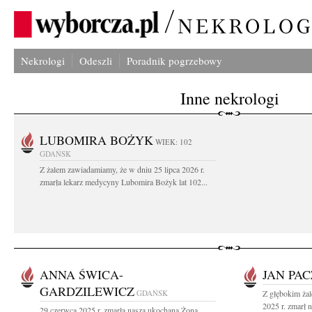
Nekrologi
Odeszli
Poradnik pogrzebowy
Inne nekrologi
LUBOMIRA BOŻYK
WIEK: 102
GDAŃSK
Z żalem zawiadamiamy, że w dniu 25 lipca 2026 r.
zmarła lekarz medycyny Lubomira Bożyk lat 102...
ANNA ŚWICA-
JAN PA
GARDZILEWICZ
GDAŃSK
Z głębokim ża
2025 r. zmarł 
29 czerwca 2025 r. zmarła nasza ukochana Żona,