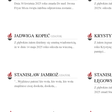
Dnia 30 kwietnia 2025 roku zmarła Dr med. Iwona
Z głębokim ża
Fryze Msza święta żałobna odprawiona zostanie...
2025r. odeszła
JADWIGA KOPEĆ
KRYSTY
GDAŃSK
Z głębokim żalem dzielimy się smutną wiadomością,
Z żalem żegna
że w dniu 14 maja 2025 roku odeszła na wieczną...
roku Krystynę
pamięci...
STANISŁAW JAMROŻ
STANIS
GDAŃSK
ŁĘGOWS
"...Wyjdziesz patrzeć kto woła, kto woła, kto woła
znajdziesz ciszę dookoła, dookoła,...
Z głębokim żal
2025 zmarł Sta