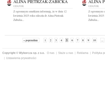
ALINA PIETRZAK-ŻABICKA
ALINA 
GDAŃSK
GDAŃSK
Z ogromnym smutkiem informuję, że w dniu 12
Z ogromnym sm
kwietnia 2025 roku odeszła dr Alina Pietrzak-
kwietnia 2025 
Żabicka...
Żabicka...
« poprzednie
1
2
3
4
5
6
7
8
9
10
...
Copyright © Wyborcza sp. z o.o.
O nas
Staże u nas
Reklama
Polityka 
Ustawienia prywatności