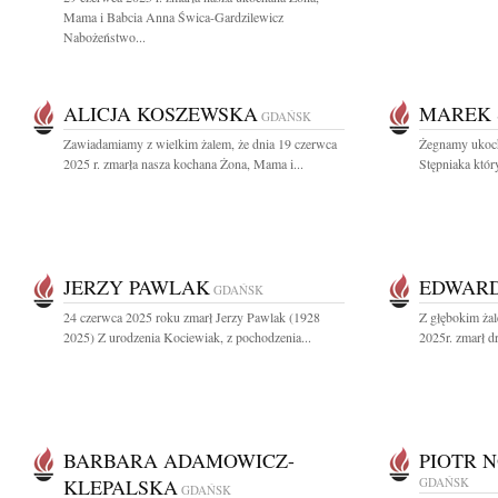
Mama i Babcia Anna Świca-Gardzilewicz
Nabożeństwo...
ALICJA KOSZEWSKA
MAREK 
GDAŃSK
Zawiadamiamy z wielkim żalem, że dnia 19 czerwca
Żegnamy ukoch
2025 r. zmarła nasza kochana Żona, Mama i...
Stępniaka któr
JERZY PAWLAK
EDWARD
GDAŃSK
24 czerwca 2025 roku zmarł Jerzy Pawlak (1928
Z głębokim ża
2025) Z urodzenia Kociewiak, z pochodzenia...
2025r. zmarł d
BARBARA ADAMOWICZ-
PIOTR 
KLEPALSKA
GDAŃSK
GDAŃSK