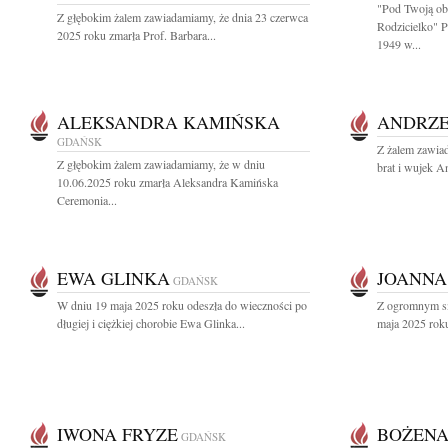
"Pod Twoją ob
Z głębokim żalem zawiadamiamy, że dnia 23 czerwca
Rodzicielko" 
2025 roku zmarła Prof. Barbara...
1949 w...
ALEKSANDRA KAMIŃSKA
ANDRZE
GDAŃSK
Z żalem zawia
Z głębokim żalem zawiadamiamy, że w dniu
brat i wujek A
10.06.2025 roku zmarła Aleksandra Kamińska
Ceremonia...
EWA GLINKA
JOANNA
GDAŃSK
W dniu 19 maja 2025 roku odeszła do wieczności po
Z ogromnym sm
długiej i ciężkiej chorobie Ewa Glinka...
maja 2025 roku
IWONA FRYZE
BOŻENA
GDAŃSK