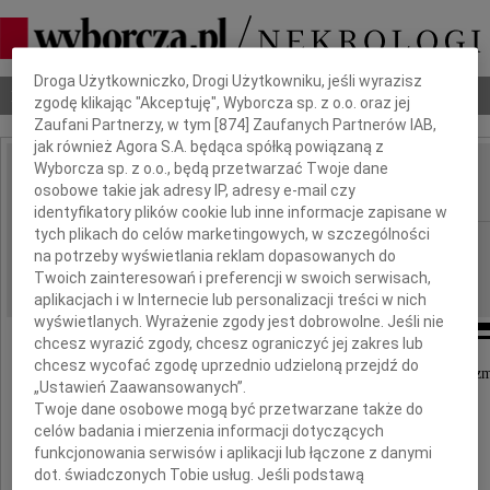
Dbamy o Twoją prywatność
Droga Użytkowniczko, Drogi Użytkowniku, jeśli wyrazisz
Nekrologi
Odeszli
Poradnik pogrzebowy
zgodę klikając "Akceptuję", Wyborcza sp. z o.o. oraz jej
Zaufani Partnerzy, w tym [
874
] Zaufanych Partnerów IAB,
jak również Agora S.A. będąca spółką powiązaną z
Wyborcza sp. z o.o., będą przetwarzać Twoje dane
Janusz Wojcieszek
osobowe takie jak adresy IP, adresy e-mail czy
IMIĘ I NAZWISKO:
identyfikatory plików cookie lub inne informacje zapisane w
tych plikach do celów marketingowych, w szczególności
Gdańsk
REGION:
na potrzeby wyświetlania reklam dopasowanych do
23.07.2025
DATA EMISJI:
Twoich zainteresowań i preferencji w swoich serwisach,
aplikacjach i w Internecie lub personalizacji treści w nich
wyświetlanych. Wyrażenie zgody jest dobrowolne. Jeśli nie
chcesz wyrazić zgody, chcesz ograniczyć jej zakres lub
chcesz wycofać zgodę uprzednio udzieloną przejdź do
Z głębokim żalem zawiadamiamy, że w dnia 20 lipca 2025 roku zm
„Ustawień Zaawansowanych”.
Twoje dane osobowe mogą być przetwarzane także do
celów badania i mierzenia informacji dotyczących
funkcjonowania serwisów i aplikacji lub łączone z danymi
dot. świadczonych Tobie usług. Jeśli podstawą
Janusz Wojcieszek