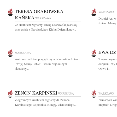
TERESA GRABOWSKA
WARSZAWA
KAŃSKA
WARSZAWA
Drogiej Ani w
śmierci Mamy s
Ze smutkiem żegnamy Teresę Grabowską Kańską
przyjaciele z Narciarskiego Klubu Dziennikarzy...
EWA D
WARSZAWA
Aniu ze smutkiem przyjęliśmy wiadomość o śmierci
Z ogromnym s
Twojej Mamy Tobie i Twoim Najbliższym
odejściu Ewy 
składamy...
Oliwii i...
ZENON KARPIŃSKI
WARSZAWA
WARSZAWA
Z ogromnym smutkiem żegnamy dr. Zenona
"Umarłych wiec
Karpińskiego Wspólnika, Kolegę, wieloletniego...
im płaci" Drog