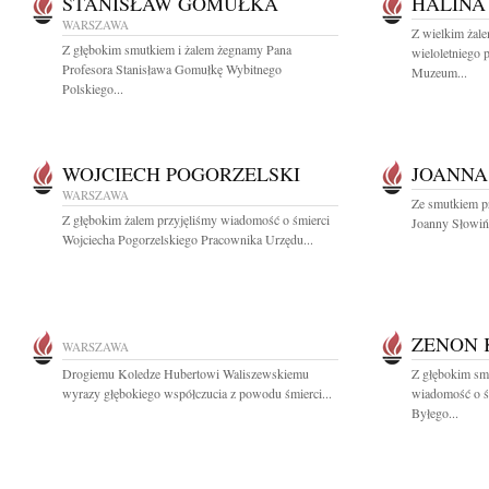
STANISŁAW GOMUŁKA
HALINA
WARSZAWA
Z wielkim żal
Z głębokim smutkiem i żalem żegnamy Pana
wieloletniego 
Profesora Stanisława Gomułkę Wybitnego
Muzeum...
Polskiego...
WOJCIECH POGORZELSKI
JOANNA
WARSZAWA
Ze smutkiem p
Z głębokim żalem przyjęliśmy wiadomość o śmierci
Joanny Słowińsk
Wojciecha Pogorzelskiego Pracownika Urzędu...
ZENON 
WARSZAWA
Drogiemu Koledze Hubertowi Waliszewskiemu
Z głębokim smu
wyrazy głębokiego współczucia z powodu śmierci...
wiadomość o ś
Byłego...