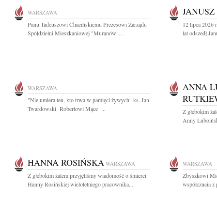
JANUSZ
WARSZAWA
Panu Tadeuszowi Chacińskiemu Prezesowi Zarządu
12 lipca 2026
Spółdzielni Mieszkaniowej "Muranów"...
lat odszedł Ja
ANNA L
WARSZAWA
RUTKIE
"Nie umiera ten, kto trwa w pamięci żywych" ks. Jan
Twardowski Robertowi Mące ...
Z głębokim ża
Anny Luboiński
HANNA ROSIŃSKA
WARSZAWA
WARSZAWA
Z głębokim żalem przyjęliśmy wiadomość o śmierci
Zbyszkowi Mic
Hanny Rosińskiej wieloletniego pracownika...
współczucia z 