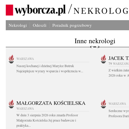
Nekrologi
Odeszli
Poradnik pogrzebowy
Inne nekrologi
JACEK 
WARSZAWA
79
WARSZAW
Naszej kochanej i dzielnej Marylce Butruk
Z wielkim żale
Najcieplejsze wyrazy wsparcia i współczucia w...
2026 roku w Au
MAŁGORZATA KOŚCIELSKA
WARSZAWA
WARSZAWA
Serdeczne wyr
W dniu 3 sierpnia 2026 roku zmarła Profesor
Profesora Dar
Małgorzata Kościelska Jej prace badawcze i
praktyka...