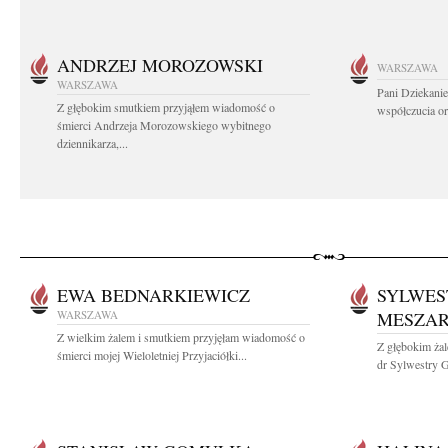
ANDRZEJ MOROZOWSKI
WARSZAWA
WARSZAWA
Pani Dziekanie
Z głębokim smutkiem przyjąłem wiadomość o
współczucia or
śmierci Andrzeja Morozowskiego wybitnego
dziennikarza,...
EWA BEDNARKIEWICZ
SYLWES
WARSZAWA
MESZA
Z wielkim żalem i smutkiem przyjęłam wiadomość o
Z głębokim żal
śmierci mojej Wieloletniej Przyjaciółki...
dr Sylwestry G