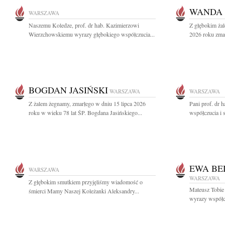
WANDA 
WARSZAWA
Naszemu Koledze, prof. dr hab. Kazimierzowi
Z głębokim żal
Wierzchowskiemu wyrazy głębokiego współczucia...
2026 roku zma
BOGDAN JASIŃSKI
WARSZAWA
WARSZAWA
Z żalem żegnamy, zmarłego w dniu 15 lipca 2026
Pani prof. dr 
roku w wieku 78 lat ŚP. Bogdana Jasińskiego...
współczucia i 
EWA BE
WARSZAWA
WARSZAWA
Z głębokim smutkiem przyjęliśmy wiadomość o
Mateusz Tobie
śmierci Mamy Naszej Koleżanki Aleksandry...
wyrazy współc