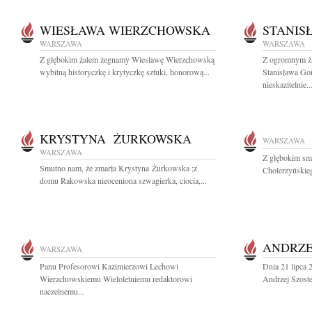
WIESŁAWA WIERZCHOWSKA
STANIS
WARSZAWA
WARSZAWA
Z głębokim żalem żegnamy Wiesławę Wierzchowską
Z ogromnym ża
wybitną historyczkę i krytyczkę sztuki, honorową...
Stanisława Go
nieskazitelnie..
KRYSTYNA ŻURKOWSKA
WARSZAWA
WARSZAWA
Z głębokim sm
Smutno nam, że zmarła Krystyna Żurkowska ;z
Cholerzyńskieg
domu Rakowska nieoceniona szwagierka, ciocia,...
ANDRZE
WARSZAWA
Panu Profesorowi Kazimierzowi Lechowi
Dnia 21 lipca 
Wierzchowskiemu Wieloletniemu redaktorowi
Andrzej Szoste
naczelnemu...