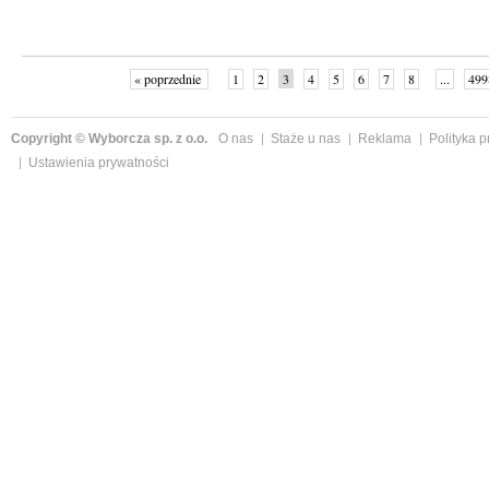
« poprzednie
1
2
3
4
5
6
7
8
...
499
Copyright © Wyborcza sp. z o.o.
O nas
Staże u nas
Reklama
Polityka 
Ustawienia prywatności