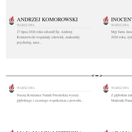
ANDRZEJ KOMOROWSKI
INOCEN
WARSZAWA
WARSZAWA
27 lipca 2026 roku odszedł Śp. Andrzej
Mgr farm. Inoc
Komorowski wspaniały człowiek, znakomity
2026 roku, żył
psycholog, nasz...
WARSZAWA
WARSZAWA
Naszej Koleżance Natalii Piusińskiej wyrazy
Z głębokim ża
głębokiego i szczerego współczucia z powodu...
Małżonki Pana 