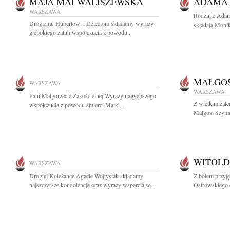
MAJA MAI WALISZEWSKA
ADAMA
WARSZAWA
Rodzinie Adam
Drogiemu Hubertowi i Dzieciom składamy wyrazy
składają Monik
głębokiego żalu i współczucia z powodu...
MAŁGOS
WARSZAWA
WARSZAWA
Pani Małgorzacie Zakościelnej Wyrazy najgłębszego
Z wielkim żale
współczucia z powodu śmierci Matki...
Małgosi Szyma
WITOLD
WARSZAWA
Drogiej Koleżance Agacie Wojtysiak składamy
Z bólem przyj
najszczersze kondolencje oraz wyrazy wsparcia w...
Ostrowskiego 