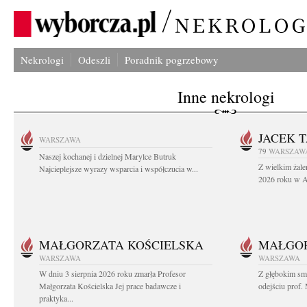
Nekrologi
Odeszli
Poradnik pogrzebowy
Inne nekrologi
JACEK 
WARSZAWA
79
WARSZAW
Naszej kochanej i dzielnej Marylce Butruk
Z wielkim żale
Najcieplejsze wyrazy wsparcia i współczucia w...
2026 roku w Au
MAŁGORZATA KOŚCIELSKA
MAŁGOR
WARSZAWA
WARSZAWA
W dniu 3 sierpnia 2026 roku zmarła Profesor
Z głębokim sm
Małgorzata Kościelska Jej prace badawcze i
odejściu prof. 
praktyka...