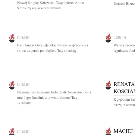
Naszej Drogiej Koleżance, Wspólniczce Annie
Dorocie Brzozo
Szczodrej najszczersze wyrazy...
LUBLIN
LUBLIN
Pani Anecie Goral głębokie wyrazy współczucia i
Wyrazy szczere
słowa wsparcia po odejściu Taty składają...
Agnieszce Jani
RENATA
LUBLIN
KOŚCIA
Naszemu serdecznemu Koledze dr Tomaszowi Riha
oraz Jego Rodzinie z powodu śmierci Taty
Z głębokim ża
składamy...
naszej Koleżan
MACIEJ
LUBLIN