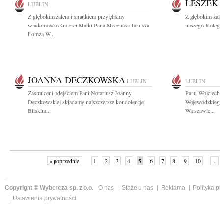
LESZEK
LUBLIN
Z głębokim żalem i smutkiem przyjęliśmy
Z głębokim ża
wiadomość o śmierci Matki Pana Mecenasa Janusza
naszego Kolegi
Łomża W...
JOANNA DECZKOWSKA
LUBLIN
LUBLIN
Zasmuceni odejściem Pani Notariusz Joanny
Panu Wojciech
Deczkowskiej składamy najszczersze kondolencje
Wojewódzkieg
Bliskim...
Warszawie...
« poprzednie
1
2
3
4
5
6
7
8
9
10
...
Copyright © Wyborcza sp. z o.o.
O nas
Staże u nas
Reklama
Polityka 
Ustawienia prywatności