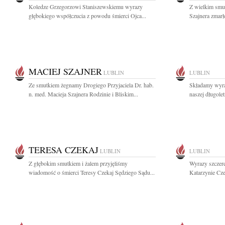
Koledze Grzegorzowi Staniszewskiemu wyrazy
Z wielkim smu
głębokiego współczucia z powodu śmierci Ojca...
Szajnera zmarł
MACIEJ SZAJNER
LUBLIN
LUBLIN
Ze smutkiem żegnamy Drogiego Przyjaciela Dr. hab.
Składamy wyra
n. med. Macieja Szajnera Rodzinie i Bliskim...
naszej długolet
TERESA CZEKAJ
LUBLIN
LUBLIN
Z głębokim smutkiem i żalem przyjęliśmy
Wyrazy szczere
wiadomość o śmierci Teresy Czekaj Sędziego Sądu...
Katarzynie Cze