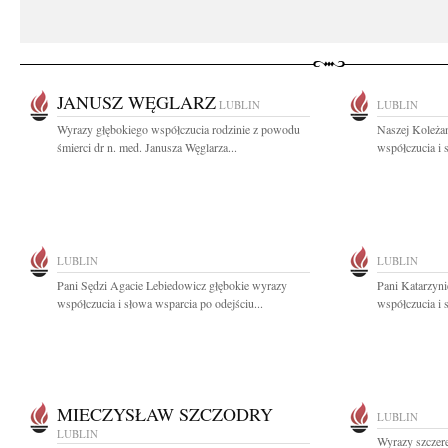
JANUSZ WĘGLARZ
LUBLIN
LUBLIN
Wyrazy głębokiego współczucia rodzinie z powodu
Naszej Koleża
śmierci dr n. med. Janusza Węglarza...
współczucia i 
LUBLIN
LUBLIN
Pani Sędzi Agacie Lebiedowicz głębokie wyrazy
Pani Katarzyn
współczucia i słowa wsparcia po odejściu...
współczucia i 
MIECZYSŁAW SZCZODRY
LUBLIN
LUBLIN
Wyrazy szczere