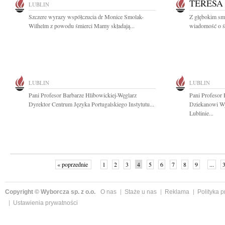
TERESA
LUBLIN
Szczere wyrazy współczucia dr Monice Smolak-
Z głębokim smu
Wilhelm z powodu śmierci Mamy składają...
wiadomość o śm
LUBLIN
LUBLIN
Pani Profesor Barbarze Hlibowickiej-Węglarz
Pani Profesor 
Dyrektor Centrum Języka Portugalskiego Instytutu...
Dziekanowi W
Lublinie...
« poprzednie
1
2
3
4
5
6
7
8
9
...
Copyright © Wyborcza sp. z o.o.
O nas
Staże u nas
Reklama
Polityka 
Ustawienia prywatności