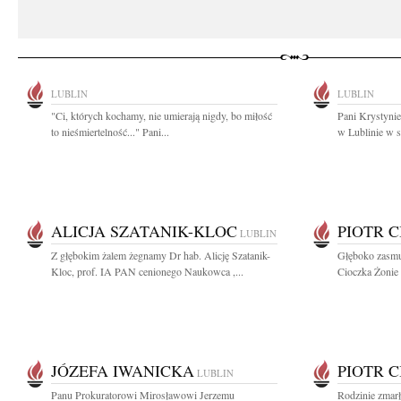
LUBLIN
LUBLIN
"Ci, których kochamy, nie umierają nigdy, bo miłość
Pani Krystyni
to nieśmiertelność..." Pani...
w Lublinie w s
ALICJA SZATANIK-KLOC
PIOTR 
LUBLIN
Z głębokim żalem żegnamy Dr hab. Alicję Szatanik-
Głęboko zasmu
Kloc, prof. IA PAN cenionego Naukowca ,...
Cioczka Żonie 
JÓZEFA IWANICKA
PIOTR 
LUBLIN
Panu Prokuratorowi Mirosławowi Jerzemu
Rodzinie zmarł