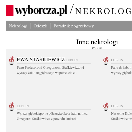
Nekrologi
Odeszli
Poradnik pogrzebowy
Inne nekrologi
EWA STAŚKIEWICZ
LUBLIN
LUBLIN
Panu Profesorowi Grzegorzowi Staśkiewiczowi
Panu dr hab. 
wyrazy żalu i najgłębszego współczucia z...
wyrazy głębok
LUBLIN
LUBLIN
Wyrazy głębokiego współczucia dla dr hab. n. med.
Naszemu Koled
Grzegorza Staśkiewicza z powodu śmierci...
Staśkiewiczowi