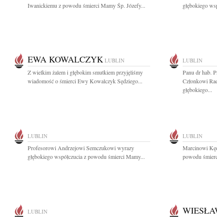
Iwanickiemu z powodu śmierci Mamy Śp. Józefy...
głębokiego wsp
EWA KOWALCZYK
LUBLIN
LUBLIN
Z wielkim żalem i głębokim smutkiem przyjęliśmy
Panu dr hab. 
wiadomość o śmierci Ewy Kowalczyk Sędziego...
Członkowi Rad
głębokiego...
LUBLIN
LUBLIN
Profesorowi Andrzejowi Semczukowi wyrazy
Marcinowi Kęd
głębokiego współczucia z powodu śmierci Mamy...
powodu śmierci
WIESŁA
LUBLIN