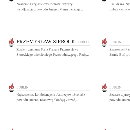
Naszemu Przyjacielowi Piotrowi wyrazy
Pani dr inż. Sy
współczucia z powodu śmierci Mamy składają...
Lubelskiemu w
PRZEMYSŁAW SIEROCKI
LUBLIN
LUBLIN
Z żalem żegnamy Pana Prezesa Przemysława
Szanownej Pani
Sierockiego wieloletniego Przewodniczącego Rady...
Sarnie-Boś pro
LUBLIN
LUBLIN
Najszczersze kondolencje dr Andrzejowi Sochaj z
Szczere wyrazy
powodu śmierci Teściowej składają Zarząd,...
powodu śmierc