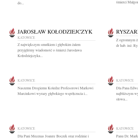
śmierci Małgor
do...
JAROSŁAW KOŁODZIEJCZYK
RYSZAR
KATOWICE
Z ogromnym ża
Z największym smutkiem i głębokim żalem
dr hab. inż. Ry
przyjęliśmy wiadomość o śmierci Jarosława
Kołodziejczyka...
KATOWICE
KATOWICE
Naszemu Drogiemu Koledze Profesorowi Markowi
Dla Pana Edwar
Marcinkowi wyrazy głębokiego współczucia i...
najbliższym wy
słowa...
KATOWICE
KATOWICE
Dla Pani Mecenas Joanny Boczek oraz rodzinie i
Panu Dr. Mark