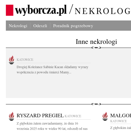
Nekrologi
Odeszli
Poradnik pogrzebowy
Inne nekrologi
KATOWICE
Drogiej Koleżance Sabinie Kacan składamy wyrazy
współczucia z powodu śmierci Mamy...
RYSZARD PREGIEL
MAŁGO
KATOWICE
KATOWICE
Z głębokim żalem zawiadamiamy, że dnia 16
Z głębokim ża
września 2025 roku w wieku 90 lat, odszedł od nas