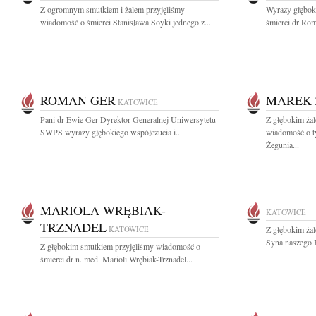
Z ogromnym smutkiem i żalem przyjęliśmy
Wyrazy głębok
wiadomość o śmierci Stanisława Soyki jednego z...
śmierci dr Rom
ROMAN GER
MAREK 
KATOWICE
Pani dr Ewie Ger Dyrektor Generalnej Uniwersytetu
Z głębokim żal
SWPS wyrazy głębokiego współczucia i...
wiadomość o t
Żegunia...
MARIOLA WRĘBIAK-
KATOWICE
TRZNADEL
KATOWICE
Z głębokim ża
Syna naszego 
Z głębokim smutkiem przyjęliśmy wiadomość o
śmierci dr n. med. Marioli Wrębiak-Trznadel...