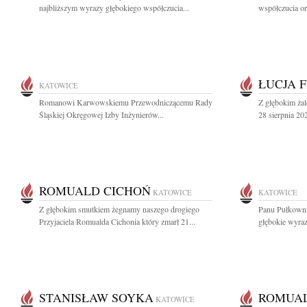
najbliższym wyrazy głębokiego współczucia...
współczucia or
ŁUCJA 
KATOWICE
Romanowi Karwowskiemu Przewodniczącemu Rady
Z głębokim ża
Śląskiej Okręgowej Izby Inżynierów...
28 sierpnia 20
ROMUALD CICHOŃ
KATOWICE
KATOWICE
Z głębokim smutkiem żegnamy naszego drogiego
Panu Pułkown
Przyjaciela Romualda Cichonia który zmarł 21...
głębokie wyraz
STANISŁAW SOYKA
ROMUAL
KATOWICE