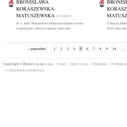
BRONISŁAWA
BRONIS
KORASZEWSKA-
KORASZ
MATUSZEWSKA
MATUS
KATOWICE
dr. n. med. Wojciechowi Matuszewskiemu wyrazy
Z dużym żalem 
współczucia i słowa wsparcia z powodu...
2025 roku odesz
« poprzednie
1
2
3
4
5
6
7
8
9
10
...
Copyright © Wyborcza sp. z o.o.
O nas
Staże u nas
Reklama
Polityka 
Ustawienia prywatności