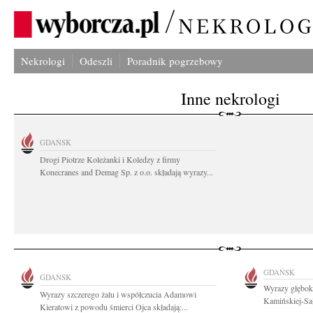
Nekrologi
Odeszli
Poradnik pogrzebowy
Inne nekrologi
GDAŃSK
Drogi Piotrze Koleżanki i Koledzy z firmy
Konecranes and Demag Sp. z o.o. składają wyrazy...
GDAŃSK
GDAŃSK
Wyrazy głębok
Wyrazy szczerego żalu i współczucia Adamowi
Kamińskiej-Sał
Kieratowi z powodu śmierci Ojca składają:...