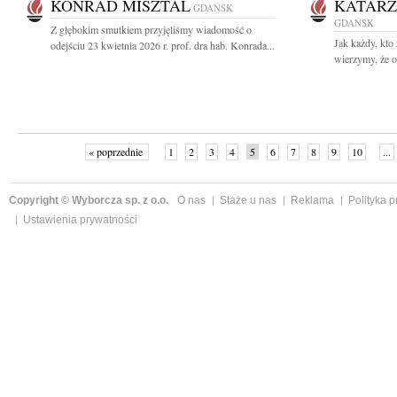
KONRAD MISZTAL
KATARZ
GDAŃSK
GDAŃSK
Z głębokim smutkiem przyjęliśmy wiadomość o
Jak każdy, kto
odejściu 23 kwietnia 2026 r. prof. dra hab. Konrada...
wierzymy, że o
« poprzednie
1
2
3
4
5
6
7
8
9
10
...
Copyright © Wyborcza sp. z o.o.
O nas
Staże u nas
Reklama
Polityka 
Ustawienia prywatności