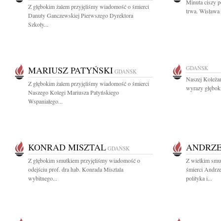
Minuta ciszy 
Z głębokim żalem przyjęliśmy wiadomość o śmierci
trwa. Wisława 
Danuty Ganczewskiej Pierwszego Dyrektora
Szkoły...
MARIUSZ PATYŃSKI
GDAŃSK
GDAŃSK
Naszej Koleżan
Z głębokim żalem przyjęliśmy wiadomość o śmierci
wyrazy głębok
Naszego Kolegi Mariusza Patyńskiego
Wspaniałego...
KONRAD MISZTAL
ANDRZE
GDAŃSK
Z głębokim smutkiem przyjęliśmy wiadomość o
Z wielkim smu
odejściu prof. dra hab. Konrada Misztala
śmierci Andrz
wybitnego...
polityka i...