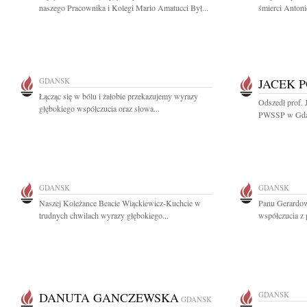
naszego Pracownika i Kolegi Mario Amatucci Był...
śmierci Antoni
GDAŃSK
JACEK 
Łącząc się w bólu i żałobie przekazujemy wyrazy
Odszedł prof. 
głębokiego współczucia oraz słowa...
PWSSP w Gdań
GDAŃSK
GDAŃSK
Naszej Koleżance Beacie Wiąckiewicz-Kuchcie w
Panu Gerardow
trudnych chwilach wyrazy głębokiego...
współczucia z 
DANUTA GANCZEWSKA
GDAŃSK
GDAŃSK