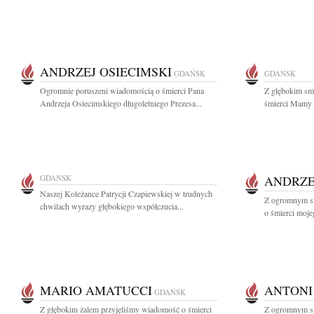
ANDRZEJ OSIECIMSKI
GDAŃSK
GDAŃSK
Ogromnie poruszeni wiadomością o śmierci Pana
Z głębokim sm
Andrzeja Osiecimskiego długoletniego Prezesa...
śmierci Mamy n
GDAŃSK
ANDRZE
Naszej Koleżance Patrycji Czapiewskiej w trudnych
Z ogromnym sm
chwilach wyrazy głębokiego współczucia...
o śmierci moje
MARIO AMATUCCI
ANTONI
GDAŃSK
Z głębokim żalem przyjęliśmy wiadomość o śmierci
Z ogromnym s