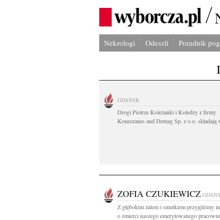
Nekrologi
Odeszli
Poradnik po
GDAŃSK
Drogi Piotrze Koleżanki i Koledzy z firmy
Konecranes and Demag Sp. z o.o. składają w
ZOFIA CZUKIEWICZ
GDAŃ
Z głębokim żalem i smutkiem przyjęliśmy i
o śmierci naszego emerytowanego pracownik