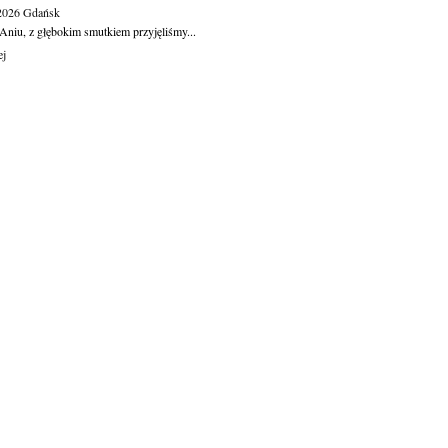
.2026
Gdańsk
Aniu, z głębokim smutkiem przyjęliśmy...
ej