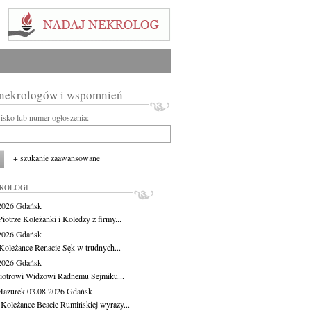
 nekrologów i wspomnień
wisko lub numer ogłoszenia:
+ szukanie zaawansowane
KROLOGI
.2026
Gdańsk
iotrze Koleżanki i Koledzy z firmy...
.2026
Gdańsk
Koleżance Renacie Sęk w trudnych...
.2026
Gdańsk
iotrowi Widzowi Radnemu Sejmiku...
Mazurek
03.08.2026
Gdańsk
 Koleżance Beacie Rumińskiej wyrazy...