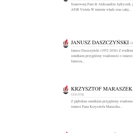
Szanownej Pani dr Aleksandrze Jędryszek, 
AFiB Vistula W imieniu władz oraz całej...
JANUSZ DASZCZYŃSKI
G
Janusz Daszczyński (1952-2026) Z wielkim
smutkiem przyjęliśmy wiadomość o śmierci
Janusza...
KRZYSZTOF MARASZEK
GDAŃSK
Z głębokim smutkiem przyjęliśmy wiadomo
śmierci Pana Krzysztofa Maraszka...