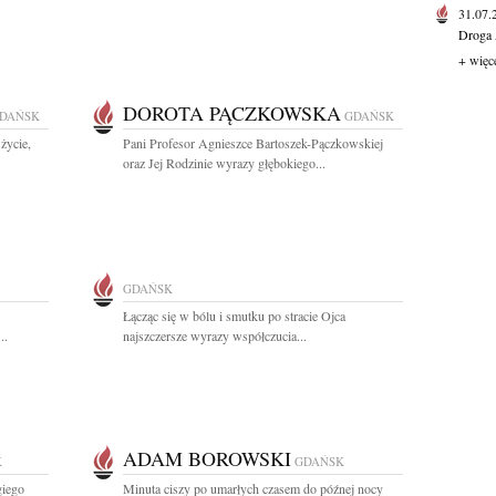
31.07
Droga 
+ więc
DOROTA PĄCZKOWSKA
DAŃSK
GDAŃSK
życie,
Pani Profesor Agnieszce Bartoszek-Pączkowskiej
oraz Jej Rodzinie wyrazy głębokiego...
GDAŃSK
Łącząc się w bólu i smutku po stracie Ojca
..
najszczersze wyrazy współczucia...
ADAM BOROWSKI
K
GDAŃSK
giego
Minuta ciszy po umarłych czasem do późnej nocy