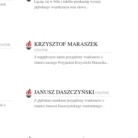
Łącząc się w bólu i żałobie przekazuję wyrazy
prof.
głębokiego współczucia oraz słowa...
KRZYSZTOF MARASZEK
DAŃSK
GDAŃSK
Z najgłębszym żalem przyjęliśmy wiadomość o
śmierci naszego Przyjaciela Krzysztofa Maraszka...
JANUSZ DASZCZYŃSKI
GDAŃSK
Z głębokim smutkiem przyjęliśmy wiadomość o
ść o
śmierci Janusza Daszczyńskiego wieloletniego...