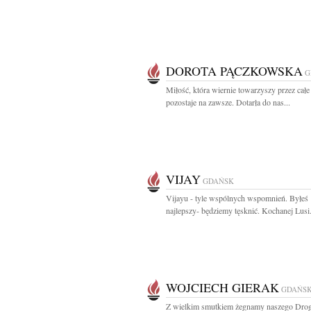
DOROTA PĄCZKOWSKA
G
Miłość, która wiernie towarzyszy przez całe 
pozostaje na zawsze. Dotarła do nas...
VIJAY
GDAŃSK
Vijayu - tyle wspólnych wspomnień. Byłeś
najlepszy- będziemy tęsknić. Kochanej Lusi.
WOJCIECH GIERAK
GDAŃS
Z wielkim smutkiem żegnamy naszego Dro