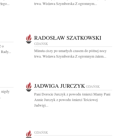
łego...
trwa. Wisława Szymborska Z ogromnym...
RADOSŁAW SZATKOWSKI
GDAŃSK
ć o
Minuta ciszy po umarłych czasem do późnej nocy
 Rady...
trwa. Wisława Szymborska Z ogromnym żalem...
JADWIGA JURCZYK
GDAŃSK
, nigdy
Pani Dorocie Jurczyk z powodu śmierci Mamy Pani
.
Annie Jurczyk z powodu śmierci Teściowej
Jadwigi...
GDAŃSK