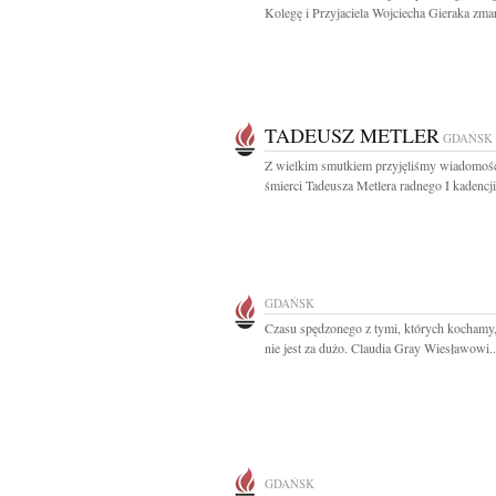
Kolegę i Przyjaciela Wojciecha Gieraka zmar
TADEUSZ METLER
GDAŃSK
Z wielkim smutkiem przyjęliśmy wiadomoś
śmierci Tadeusza Metlera radnego I kadencji
GDAŃSK
Czasu spędzonego z tymi, których kochamy
nie jest za dużo. Claudia Gray Wiesławowi..
GDAŃSK