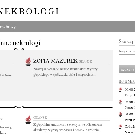
grzebowy
Inne nekrologi
Szukaj
Imię i naz
ZOFIA MAZUREK
GDAŃSK
Naszej Koleżance Beacie Rumińskiej wyrazy
yrazy...
głębokiego współczucia, żalu i wsparcia z...
INNE NE
06.08
Drogi P
05.08
Nasze 
04.08
GDAŃSK
SK
Panu P
Z głębokim smutkiem i szczerym współczuciem
Zofia 
nformację
składamy wyrazy wsparcia i otuchy Karolinie...
Naszej
a...