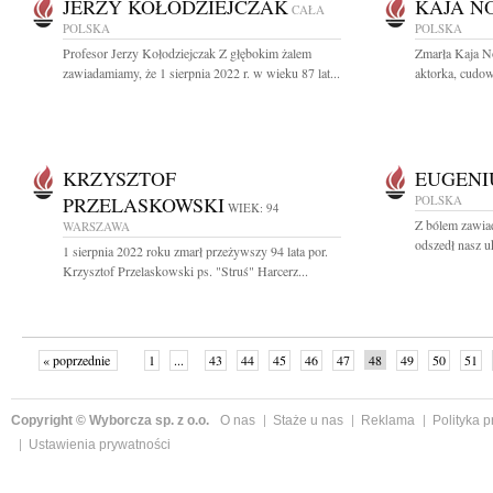
JERZY KOŁODZIEJCZAK
KAJA N
CAŁA
POLSKA
POLSKA
Profesor Jerzy Kołodziejczak Z głębokim żalem
Zmarła Kaja N
zawiadamiamy, że 1 sierpnia 2022 r. w wieku 87 lat...
aktorka, cudow
KRZYSZTOF
EUGENI
PRZELASKOWSKI
POLSKA
WIEK: 94
Z bólem zawia
WARSZAWA
odszedł nasz u
1 sierpnia 2022 roku zmarł przeżywszy 94 lata por.
Krzysztof Przelaskowski ps. "Struś" Harcerz...
« poprzednie
1
...
43
44
45
46
47
48
49
50
51
»
Copyright © Wyborcza sp. z o.o.
O nas
Staże u nas
Reklama
Polityka 
Ustawienia prywatności