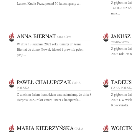
Z głębokim ża
Leszek Kudła Przez ponad 50 lat związany z...
14.08.2022 ods
nasz...
ANNA BIERNAT
JANUSZ
KRAKÓW
WARSZAWA
W dniu 13 sierpnia 2022 roku umarła dr Anna
Z głębokim żal
Biernat de domo Nowak filozof i prawnik pełen
2022 roku w wi
pasji...
PAWEŁ CHAŁUPCZAK
TADEUS
CAŁA
POLSKA
CAŁA POLSK
Z wielkim żalem i smutkiem zawiadamiamy, że dnia 8
Z głębokim żal
sierpnia 2022 roku zmarł Paweł Chałupczak...
2022 r. w wiek
Kokczyński...
MARIA KIEDRZYŃSKA
WOJCIE
CAŁA