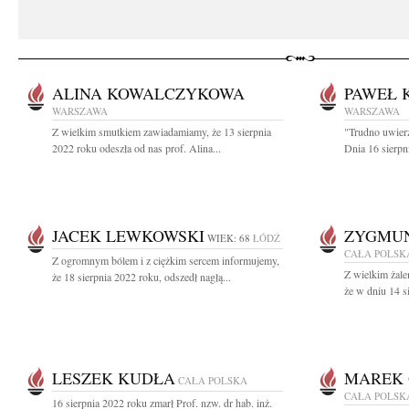
ALINA KOWALCZYKOWA
PAWEŁ 
WARSZAWA
WARSZAWA
Z wielkim smutkiem zawiadamiamy, że 13 sierpnia
"Trudno uwierz
2022 roku odeszła od nas prof. Alina...
Dnia 16 sierpn
JACEK LEWKOWSKI
ZYGMUN
WIEK: 68
ŁÓDŹ
CAŁA POLSK
Z ogromnym bólem i z ciężkim sercem informujemy,
Z wielkim żal
że 18 sierpnia 2022 roku, odszedł nagłą...
że w dniu 14 s
LESZEK KUDŁA
MAREK 
CAŁA POLSKA
CAŁA POLSK
16 sierpnia 2022 roku zmarł Prof. nzw. dr hab. inż.