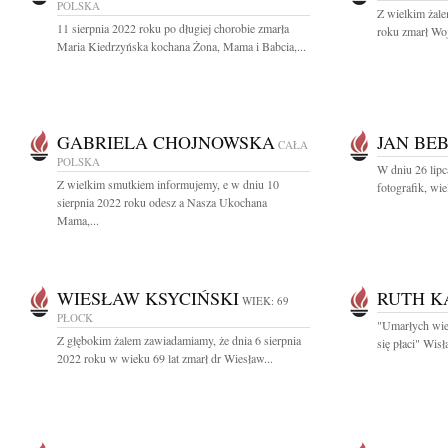
POLSKA
Z wielkim żale
11 sierpnia 2022 roku po długiej chorobie zmarła
roku zmarł Woj
Maria Kiedrzyńska kochana Żona, Mama i Babcia,...
GABRIELA CHOJNOWSKA
JAN BE
CAŁA
POLSKA
W dniu 26 lipc
Z wielkim smutkiem informujemy, e w dniu 10
fotografik, wie
sierpnia 2022 roku odesz a Nasza Ukochana
Mama,...
WIESŁAW KSYCIŃSKI
RUTH K
WIEK: 69
PŁOCK
"Umarłych wie
Z głębokim żalem zawiadamiamy, że dnia 6 sierpnia
się płaci" Wis
2022 roku w wieku 69 lat zmarł dr Wiesław...