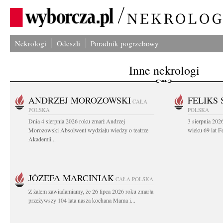
Nekrologi
Odeszli
Poradnik pogrzebowy
Inne nekrologi
ANDRZEJ MOROZOWSKI
FELIKS 
CAŁA
POLSKA
POLSKA
Dnia 4 sierpnia 2026 roku zmarł Andrzej
3 sierpnia 20
Morozowski Absolwent wydziału wiedzy o teatrze
wieku 69 lat Fe
Akademii...
JÓZEFA MARCINIAK
CAŁA POLSKA
Z żalem zawiadamiamy, że 26 lipca 2026 roku zmarła
przeżywszy 104 lata nasza kochana Mama i...