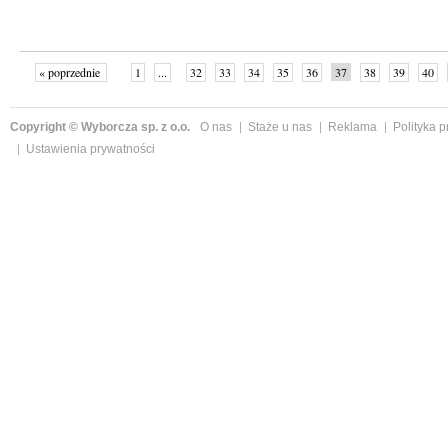
« poprzednie
1
...
32
33
34
35
36
37
38
39
40
»
Copyright © Wyborcza sp. z o.o.
O nas
Staże u nas
Reklama
Polityka 
Ustawienia prywatności