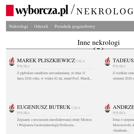
Nekrologi
Odeszli
Poradnik pogrzebowy
Inne nekrologi
MAREK PLISZKIEWICZ
TADEUS
CAŁA
POLSKA
POLSKA
Z głębokim smutkiem zawiadamiamy, że dnia 31
Z wielkim smu
lipca 2026 roku, w wieku 82 lat, zmarł Prof. Marek...
sierpnia 2026 r
EUGENIUSZ BUTRUK
ANDRZE
CAŁA
POLSKA
POLSKA
Żegnamy z poczuciem nieodżałowanej straty Mistrza
Dnia 4 sierpni
i Wizjonera Gastroenterologii Profesora...
Morozowski Ab
Akademii...