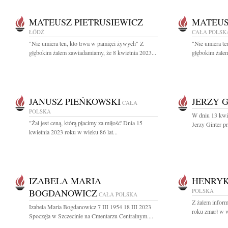
MATEUSZ PIETRUSIEWICZ
MATEUS
ŁÓDŹ
CAŁA POLSK
"Nie umiera ten, kto trwa w pamięci żywych" Z
"Nie umiera te
głębokim żalem zawiadamiamy, że 8 kwietnia 2023...
głębokim żalem
JANUSZ PIEŃKOWSKI
JERZY 
CAŁA
POLSKA
W dniu 13 kwie
"Żal jest ceną, którą płacimy za miłość' Dnia 15
Jerzy Ginter p
kwietnia 2023 roku w wieku 86 lat...
IZABELA MARIA
HENRYK
BOGDANOWICZ
POLSKA
CAŁA POLSKA
Z żalem inform
Izabela Maria Bogdanowicz 7 III 1954 18 III 2023
roku zmarł w w
Spoczęła w Szczecinie na Cmentarzu Centralnym....