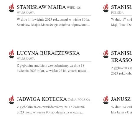
STANISŁAW MAJDA
STANIS
WIEK: 86
WARSZAWA
POLSKA
W dniu 14 kwietnia 2023 roku zmarł w wieku 86 lat
W dniu 17 kwi
Stanisław Majda Msza święta żałobna odprawiona...
Mąż, Tata i Dz
LUCYNA BURACZEWSKA
STANIS
WARSZAWA
KRASSO
Z głębokim smutkiem zawiadamiamy, że dnia 18
Z głębokim ża
kwietnia 2023 roku, w wieku 92 lat, zmarła nasza...
2023 roku odsz
JADWIGA KOTECKA
JANUSZ
CAŁA POLSKA
Z głębokim żalem zawiadamiamy, że 17 kwietnia
W dniu 14 kwi
2023 roku, w wieku 90 lat odeszła na wieczny...
lata Janusz Cy