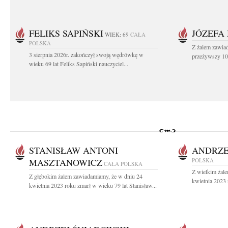
FELIKS SAPIŃSKI
JÓZEFA
WIEK: 69
CAŁA
POLSKA
Z żalem zawiad
3 sierpnia 2026r. zakończył swoją wędrówkę w
przeżywszy 104
wieku 69 lat Feliks Sapiński nauczyciel...
STANISŁAW ANTONI
ANDRZE
MASZTANOWICZ
POLSKA
CAŁA POLSKA
Z wielkim żal
Z głębokim żalem zawiadamiamy, że w dniu 24
kwietnia 2023 
kwietnia 2023 roku zmarł w wieku 79 lat Stanisław...