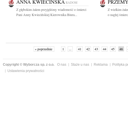
ANNA KWIECIŃSKA
PRZEMY
RADOM
Z głębokim żalem przyjęliśmy wiadomość o śmierci
Z wielkim żal
Pani Anny Kwiecińskiej Kierownika Biura...
o nagłej śmierc
« poprzednie
1
...
41
42
43
44
45
46
Copyright © Wyborcza sp. z o.o.
O nas
Staże u nas
Reklama
Polityka 
Ustawienia prywatności