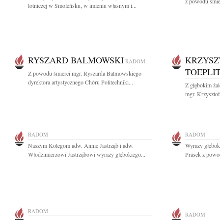
z powodu śmie
lotniczej w Smoleńsku, w imieniu własnym i...
RYSZARD BALMOWSKI
KRZYSZ
RADOM
TOEPLI
Z powodu śmierci mgr. Ryszarda Balmowskiego
dyrektora artystycznego Chóru Politechniki...
Z głębokim ża
mgr. Krzysztof
RADOM
RADOM
Naszym Kolegom adw. Annie Jastrząb i adw.
Wyrazy głębok
Włodzimierzowi Jastrząbowi wyrazy głębokiego...
Prasek z powod
RADOM
RADOM