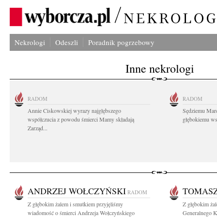
Nekrologi
Odeszli
Poradnik pogrzebowy
Inne nekrologi
RADOM
RADOM
Annie Ciskowskiej wyrazy najgłębszego
Sędziemu Mar
współczucia z powodu śmierci Mamy składają
głębokiemu wsp
Zarząd...
ANDRZEJ WOŁCZYŃSKI
TOMASZ
RADOM
Z głębokim żalem i smutkiem przyjęliśmy
Z głębokim ża
wiadomość o śmierci Andrzeja Wołczyńskiego
Generalnego K