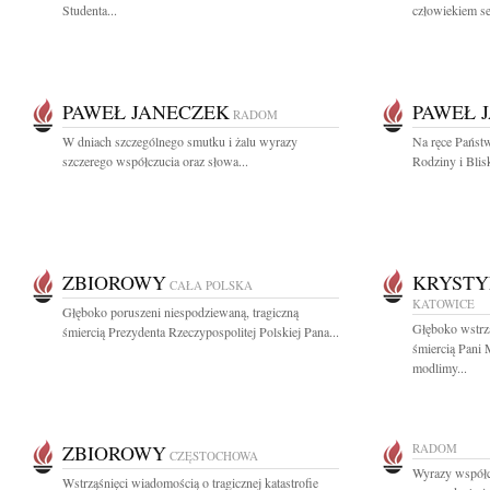
Studenta...
człowiekiem se
PAWEŁ JANECZEK
PAWEŁ 
RADOM
W dniach szczególnego smutku i żalu wyrazy
Na ręce Państ
szczerego współczucia oraz słowa...
Rodziny i Blis
ZBIOROWY
KRYSTY
CAŁA POLSKA
KATOWICE
Głęboko poruszeni niespodziewaną, tragiczną
Głęboko wstrzą
śmiercią Prezydenta Rzeczypospolitej Polskiej Pana...
śmiercią Pani
modlimy...
ZBIOROWY
RADOM
CZĘSTOCHOWA
Wyrazy współc
Wstrząśnięci wiadomością o tragicznej katastrofie