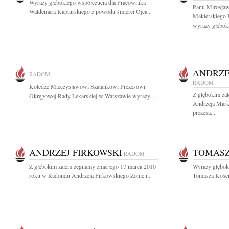
Wyrazy głębokiego współczucia dla Pracownika
Panu Mirosław
Waldemara Kapturskiego z powodu śmierci Ojca...
Maklerskiego
wyrazy głęboki
ANDRZE
RADOM
RADOM
Koledze Mieczysławowi Szatankowi Prezesowi
Z głębokim żal
Okręgowej Rady Lekarskiej w Warszawie wyrazy...
Andrzeja Mark
prezesa...
ANDRZEJ FIRKOWSKI
TOMASZ
RADOM
Z głębokim żalem żegnamy zmarłego 17 marca 2010
Wyrazy głębok
roku w Radomiu Andrzeja Firkowskiego Żonie i...
Tomasza Koście