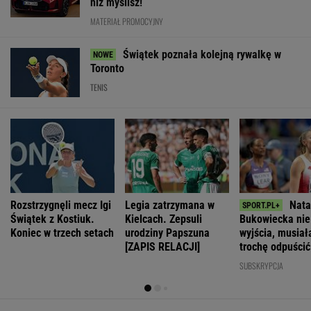
niż myślisz!
MATERIAŁ PROMOCYJNY
Świątek poznała kolejną rywalkę w
Toronto
TENIS
Rozstrzygnęli mecz Igi
Legia zatrzymana w
Nata
Świątek z Kostiuk.
Kielcach. Zepsuli
Bukowiecka nie
Koniec w trzech setach
urodziny Papszuna
wyjścia, musiał
[ZAPIS RELACJI]
trochę odpuścić
głowy i całego 
SUBSKRYPCJA