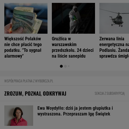
Większość Polaków
Gruźlica w
Zerwana linia
nie chce płacić tego
warszawskim
energetyczna n
podatku. "To sygnał
przedszkolu. 24 dzieci
Podlasiu. Żand
alarmowy"
na liście sanepidu
sprawdza śmigł
WSPÓŁPRACA PŁATNA Z WYBORCZA.PL
ZROZUM, POZNAJ, ODKRYWAJ
SEKCJA Z SUBSKRYPCJĄ
Ewa Woydyłło: dziś ja jestem głupiutka i
wystraszona. Przepraszam Igę Świątek