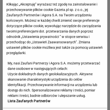
Klikając „Akceptuję” wyrażasz też zgodę na zainstalowanie i
przechowywanie plików cookie Gazeta.pl sp. z o.o., jej
Zaufanych Partnerów i Agora S.A. na Twoim urządzeniu
końcowym. Możesz w każdej chwili zmienić swoje preferencje
dotyczące plików cookie, wywołując narzędzie do zarządzania
twoimi preferencjami dot. przetwarzania danych poprzez
odnośnik „Ustawienia prywatności ” w stopce serwisu i
przechodząc do „Ustawień Zaawansowanych”. Zmiana
ustawień plików cookie możliwa jest także za pomocą ustawień
przeglądarki.
My, nasi Zaufani Partnerzy i Agora S.A. możemy przetwarzać
Hyży dosadnie odpowiedziała hejterom.
dane osobowe w następujących celach:
"Skończyła mi się cierpliwość"
Użycie dokładnych danych geolokalizacyjnych. Aktywne
skanowanie charakterystyki urządzenia do celów
identyfikacji. Przechowywanie informacji na urządzeniu lub
Podajemy trzy miasta, a ty zgadujesz kraj.
dostęp do nich. Spersonalizowane reklamy i treści, pomiar
Łatwizna? Nie do końca
reklam i treści, badnie odbiorców i ulepszanie usług.
Lista Zaufanych Partnerów