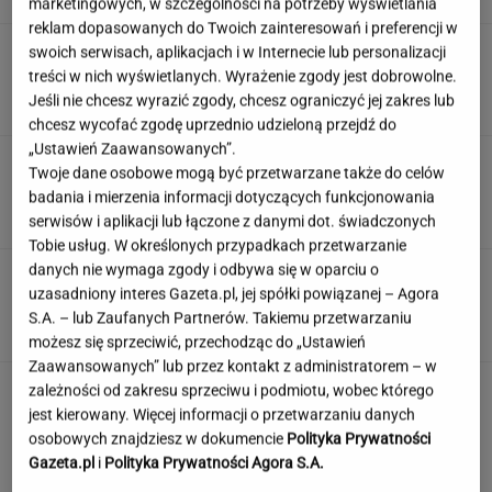
marketingowych, w szczególności na potrzeby wyświetlania
reklam dopasowanych do Twoich zainteresowań i preferencji w
Rolnik zaorał nowy asfalt za 400 tys. zł.
swoich serwisach, aplikacjach i w Internecie lub personalizacji
Wcześniej rozwalał krawężniki
treści w nich wyświetlanych. Wyrażenie zgody jest dobrowolne.
Jeśli nie chcesz wyrazić zgody, chcesz ograniczyć jej zakres lub
chcesz wycofać zgodę uprzednio udzieloną przejdź do
„Ustawień Zaawansowanych”.
"Źle rozumiany". Dietetycy rozprawiają się ze
Twoje dane osobowe mogą być przetwarzane także do celów
złą sławą białego chleba
badania i mierzenia informacji dotyczących funkcjonowania
serwisów i aplikacji lub łączone z danymi dot. świadczonych
Tobie usług. W określonych przypadkach przetwarzanie
danych nie wymaga zgody i odbywa się w oparciu o
Polskie korzenie i hollywoodzki dorobek. Mało
uzasadniony interes Gazeta.pl, jej spółki powiązanej – Agora
kto zna jej historię
S.A. – lub Zaufanych Partnerów. Takiemu przetwarzaniu
możesz się sprzeciwić, przechodząc do „Ustawień
Zaawansowanych” lub przez kontakt z administratorem – w
zależności od zakresu sprzeciwu i podmiotu, wobec którego
jest kierowany. Więcej informacji o przetwarzaniu danych
osobowych znajdziesz w dokumencie
Polityka Prywatności
Gazeta.pl
i
Polityka Prywatności Agora S.A.