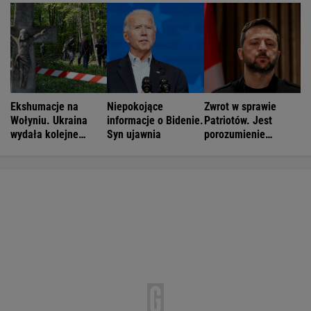
Ekshumacje na
Niepokojące
Zwrot w sprawie
Wołyniu. Ukraina
informacje o Bidenie.
Patriotów. Jest
wydała kolejne
Syn ujawnia
porozumienie
zgody
Ukrainy i USA