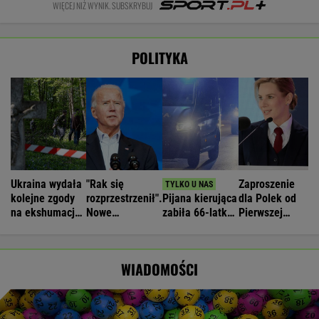
WIĘCEJ NIŻ WYNIK. SUBSKRYBUJ
POLITYKA
Ukraina wydała
"Rak się
Zaproszenie
kolejne zgody
rozprzestrzenił".
Pijana kierująca
dla Polek od
na ekshumacje
Nowe
zabiła 66-latkę.
Pierwszej
polskich ofiar
informacje o
Ubezpieczyciel
Damy.
na Wołyniu
stanie zdrowia
chciał wypłacić
"Poznajmy się"
Joe Bidena
mniej
WIADOMOŚCI