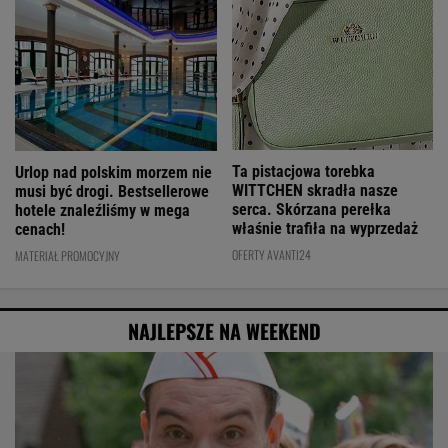
Ta pistacjowa torebka
Urlop nad polskim morzem nie
WITTCHEN skradła nasze
musi być drogi. Bestsellerowe
serca. Skórzana perełka
hotele znaleźliśmy w mega
właśnie trafiła na wyprzedaż
cenach!
OFERTY AVANTI24
MATERIAŁ PROMOCYJNY
NAJLEPSZE NA WEEKEND