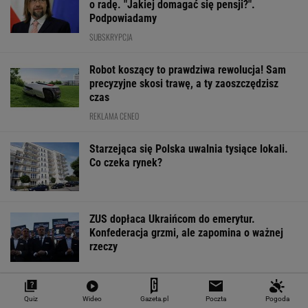
o radę. "Jakiej domagać się pensji?".
Podpowiadamy
SUBSKRYPCJA
Robot koszący to prawdziwa rewolucja! Sam
precyzyjne skosi trawę, a ty zaoszczędzisz
czas
REKLAMA CENEO
Starzejąca się Polska uwalnia tysiące lokali.
Co czeka rynek?
ZUS dopłaca Ukraińcom do emerytur.
Konfederacja grzmi, ale zapomina o ważnej
rzeczy
Quiz
Wideo
Gazeta.pl
Poczta
Pogoda