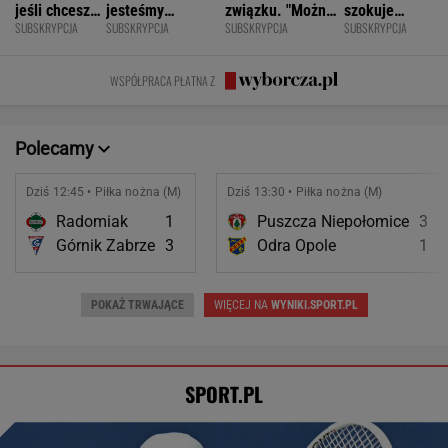
jeśli chcesz
jesteśmy
związku. "Można
szokuje
SUBSKRYPCJA
SUBSKRYPCJA
SUBSKRYPCJA
SUBSKRYPCJA
znacznie
permanentnie
być kochaną i
odważnymi
opóźnić
zmęczeni? "Te
jednocześnie czuć
scenami.
starczą
same grzechy
się samotną"
Rozmawiamy
WSPÓŁPRACA PŁATNA Z
demencję
główne"
z twórcami
scen
intymnych
Polecamy
Dziś 12:45 • Piłka nożna (M)
Dziś 13:30 • Piłka nożna (M)
Radomiak
1
Puszcza Niepołomice
3
Górnik Zabrze
3
Odra Opole
1
POKAŻ TRWAJĄCE
WIĘCEJ NA
WYNIKI.SPORT.PL
SPORT.PL