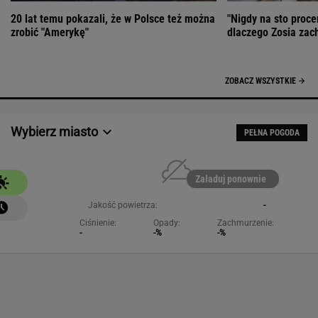
20 lat temu pokazali, że w Polsce też można
"Nigdy na sto proce
zrobić "Amerykę"
dlaczego Zosia zac
ZOBACZ WSZYSTKIE
Wybierz miasto
PEŁNA POGODA
Załaduj ponownie
Jakość powietrza:
-
Ciśnienie:
Opady:
Zachmurzenie:
-
-%
-%