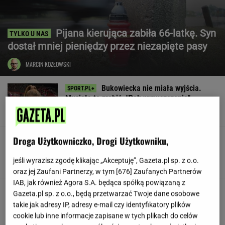
Pijana kierująca zabiła 66-latkę. Syn
dostał mniej pieniędzy przez niezapięte pasy
MARCIN KOZŁOWSKI
Bukowiecka nie miała wyjścia.
Musiała to zrobić. "Rok wypuszczenia"
SUBSKRYPCJA
Droga Użytkowniczko, Drogi Użytkowniku,
Legia zatrzymana. Prowadziła 1:0 i
dała się zaskoczyć
jeśli wyrazisz zgodę klikając „Akceptuję”, Gazeta.pl sp. z o.o.
oraz jej Zaufani Partnerzy, w tym [
676
] Zaufanych Partnerów
IAB, jak również Agora S.A. będąca spółką powiązaną z
"Pamiętam, że miał ładny
Gazeta.pl sp. z o.o., będą przetwarzać Twoje dane osobowe
głos. Po tym, skąd dochodził, wiedziałam, że
takie jak adresy IP, adresy e-mail czy identyfikatory plików
jest wysoki"
cookie lub inne informacje zapisane w tych plikach do celów
SUBSKRYPCJA