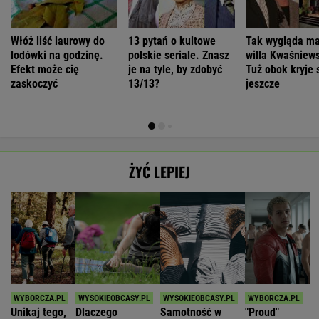
Włóż liść laurowy do
13 pytań o kultowe
Tak wygląda m
lodówki na godzinę.
polskie seriale. Znasz
willa Kwaśniews
Efekt może cię
je na tyle, by zdobyć
Tuż obok kryje 
zaskoczyć
13/13?
jeszcze
ŻYĆ LEPIEJ
Unikaj tego,
Dlaczego
Samotność w
"Proud"