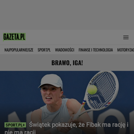
NAJPOPULARNIEJSZE
SPORT.PL
WIADOMOŚCI
FINANSE I TECHNOLOGIA
MOTORYZA
BRAWO, IGA!
Świątek pokazuje, że Fibak ma rację i
nie ma racji