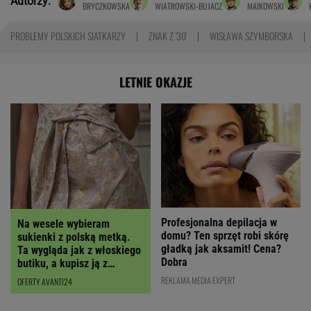
Autorzy:
BRYCZKOWSKA
WIATROWSKI-BUJACZ
MAIKOWSKI
PROBLEMY POLSKICH SIATKARZY
ZNAK Z '30'
WISŁAWA SZYMBORSKA
LETNIE OKAZJE
Profesjonalna depilacja w
Na wesele wybieram
domu? Ten sprzęt robi skórę
sukienki z polską metką.
gładką jak aksamit! Cena?
Ta wygląda jak z włoskiego
Dobra
butiku, a kupisz ją z
RABATEM
REKLAMA MEDIA EXPERT
OFERTY AVANTI24