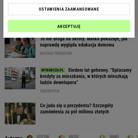
Wieniawa jako jurorka "TzG" to
USTAWIENIA ZAAWANSOWANE
dobry pomysł? "Będzie musiała być uważna"
AKCEPTUJĘ
To nie droga na skróty. Matka pokazuje, jak
naprawdę wygląda edukacja domowa
MATERIAŁ PROMOCYJNY
Siedem lat gehenny. "Spłacamy
kredyty za mieszkania, w których mieszkają
ludzie dewelopera"
SUBSKRYPCJA
Co jada się u prezydenta? Szczegóły
zamówienia za pół miliona złotych
JUSTYNA
MIŁOSZ
DANIEL