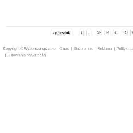
« poprzednie
1
...
39
40
41
42
Copyright © Wyborcza sp. z o.o.
O nas
Staże u nas
Reklama
Polityka 
Ustawienia prywatności