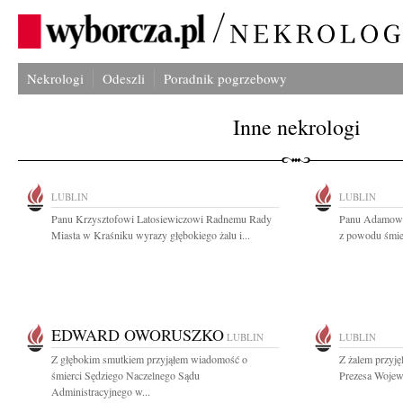
Nekrologi
Odeszli
Poradnik pogrzebowy
Inne nekrologi
LUBLIN
LUBLIN
Panu Krzysztofowi Latosiewiczowi Radnemu Rady
Panu Adamowi
Miasta w Kraśniku wyrazy głębokiego żalu i...
z powodu śmier
EDWARD OWORUSZKO
LUBLIN
LUBLIN
Z głębokim smutkiem przyjąłem wiadomość o
Z żalem przyję
śmierci Sędziego Naczelnego Sądu
Prezesa Wojew
Administracyjnego w...