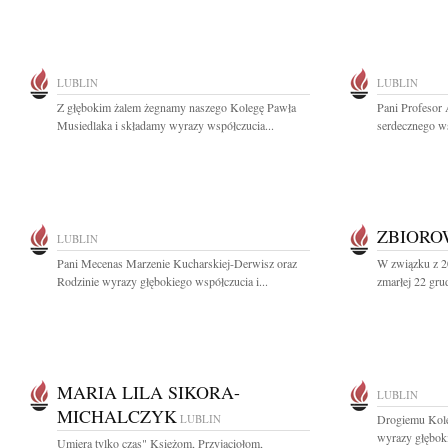
LUBLIN
LUBLIN
Z głębokim żalem żegnamy naszego Kolegę Pawła
Pani Profesor 
Musiedlaka i składamy wyrazy współczucia...
serdecznego ws
ZBIOR
LUBLIN
Pani Mecenas Marzenie Kucharskiej-Derwisz oraz
W związku z 20
Rodzinie wyrazy głębokiego współczucia i...
zmarłej 22 gru
MARIA LILA SIKORA-
LUBLIN
MICHALCZYK
LUBLIN
Drogiemu Kol
wyrazy głęboki
Umiera tylko czas" Księżom, Przyjaciołom,