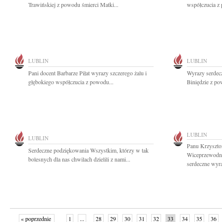
Trawińskiej z powodu śmierci Matki...
współczucia z 
LUBLIN
LUBLIN
Pani docent Barbarze Piłat wyrazy szczerego żalu i
Wyrazy serdec
głębokiego współczucia z powodu...
Biniędzie z po
LUBLIN
LUBLIN
Panu Krzyszto
Serdeczne podziękowania Wszystkim, którzy w tak
Wiceprzewodni
bolesnych dla nas chwilach dzielili z nami...
serdeczne wyra
« poprzednie
1
...
28
29
30
31
32
33
34
35
36