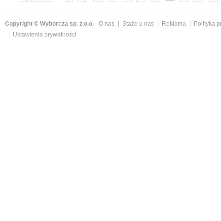
»
Copyright © Wyborcza sp. z o.o.
O nas
Staże u nas
Reklama
Polityka 
Ustawienia prywatności