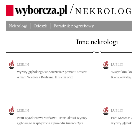
Nekrologi
Odeszli
Poradnik pogrzebowy
Inne nekrologi
LUBLIN
LUBLIN
Wyrazy głębokiego współczucia z powodu śmierci
Wszystkim, kt
Amalii Wielgosz Rodzinie, Bliskim oraz...
Kwiatkowską se
LUBLIN
LUBLIN
Panu Dyrektorowi Markowi Pastusiakowi wyrazy
Pani Mecenas 
głębokiego współczucia z powodu śmierci Ojca...
wyrazy głębok