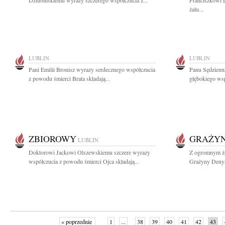
Dziubińskiemu wyrazy szczerego współczucia z...
Franciszkowi 
żalu...
LUBLIN
LUBLIN
Pani Emilii Bronisz wyrazy serdecznego współczucia
Panu Sędziemu
z powodu śmierci Brata składają...
głębokiego wsp
ZBIOROWY
GRAŻYN
LUBLIN
Doktorowi Jackowi Olszewskiemu szczere wyrazy
Z ogromnym ża
współczucia z powodu śmierci Ojca składają...
Grażyny Denysi
« poprzednie
1
...
38
39
40
41
42
43