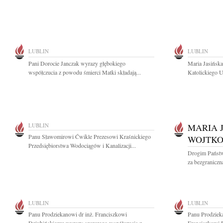
LUBLIN
LUBLIN
Pani Dorocie Janczak wyrazy głębokiego
Maria Jasińsk
współczucia z powodu śmierci Matki składają...
Katolickiego U
LUBLIN
MARIA J
Panu Sławomirowi Ćwikle Prezesowi Kraśnickiego
WOJTK
Przedsiębiorstwa Wodociągów i Kanalizacji...
Drogim Państw
za bezgraniczn
LUBLIN
LUBLIN
Panu Prodziekanowi dr inż. Franciszkowi
Panu Prodziek