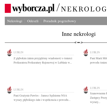
Nekrologi
Odeszli
Poradnik pogrzebowy
Inne nekrologi
LUBLIN
LUBLIN
Z głębokim żalem przyjęliśmy wiadomość o śmierci
Pani Marii Mit
Prokuratora Prokuratury Rejonowej w Lublinie w...
powodu śmierci
LUBLIN
LUBLIN
Szanownemu P
Pani Grażynie Pawlos - Janusz Sędziemu NSA
Zastępcy Prezy
wyrazy głębokiego żalu i współczucia z powodu...
wyrazy...