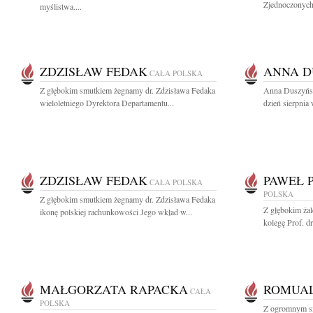
Zjednoczonych,
myślistwa....
ZDZISŁAW FEDAK
ANNA 
CAŁA POLSKA
Z głębokim smutkiem żegnamy dr. Zdzisława Fedaka
Anna Duszyńsk
wieloletniego Dyrektora Departamentu...
dzień sierpnia
ZDZISŁAW FEDAK
PAWEŁ P
CAŁA POLSKA
POLSKA
Z głębokim smutkiem żegnamy dr. Zdzisława Fedaka
Z głębokim ża
ikonę polskiej rachunkowości Jego wkład w...
kolegę Prof. dr
MAŁGORZATA RAPACKA
ROMUAL
CAŁA
POLSKA
Z ogromnym sm