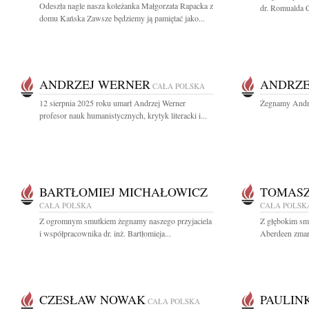
Odeszła nagle nasza koleżanka Małgorzata Rapacka z
dr. Romualda C
domu Kańska Zawsze będziemy ją pamiętać jako...
ANDRZEJ WERNER
ANDRZE
CAŁA POLSKA
12 sierpnia 2025 roku umarł Andrzej Werner
Żegnamy Andrz
profesor nauk humanistycznych, krytyk literacki i...
BARTŁOMIEJ MICHAŁOWICZ
TOMASZ
CAŁA POLSKA
CAŁA POLSK
Z ogromnym smutkiem żegnamy naszego przyjaciela
Z głębokim sm
i współpracownika dr. inż. Bartłomieja...
Aberdeen zmarł
CZESŁAW NOWAK
PAULIN
CAŁA POLSKA