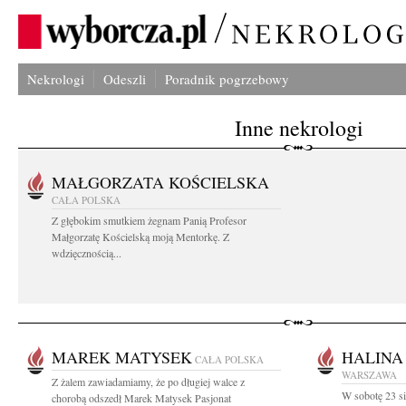
Nekrologi
Odeszli
Poradnik pogrzebowy
Inne nekrologi
MAŁGORZATA KOŚCIELSKA
CAŁA POLSKA
Z głębokim smutkiem żegnam Panią Profesor
Małgorzatę Kościelską moją Mentorkę. Z
wdzięcznością...
MAREK MATYSEK
HALINA
CAŁA POLSKA
WARSZAWA
Z żalem zawiadamiamy, że po długiej walce z
W sobotę 23 si
chorobą odszedł Marek Matysek Pasjonat