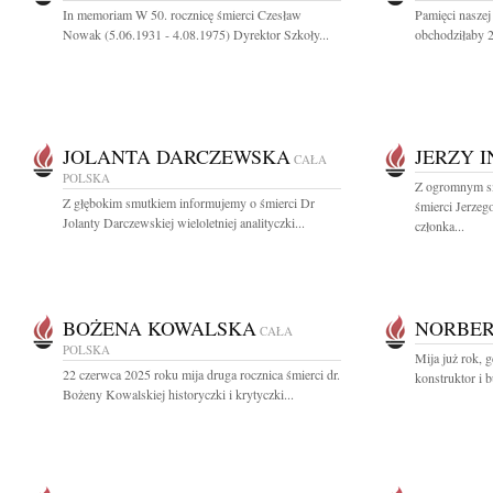
In memoriam W 50. rocznicę śmierci Czesław
Pamięci naszej
Nowak (5.06.1931 - 4.08.1975) Dyrektor Szkoły...
obchodziłaby 2
JOLANTA DARCZEWSKA
JERZY 
CAŁA
POLSKA
Z ogromnym s
Z głębokim smutkiem informujemy o śmierci Dr
śmierci Jerzeg
Jolanty Darczewskiej wieloletniej analityczki...
członka...
BOŻENA KOWALSKA
NORBER
CAŁA
POLSKA
Mija już rok, g
22 czerwca 2025 roku mija druga rocznica śmierci dr.
konstruktor i 
Bożeny Kowalskiej historyczki i krytyczki...