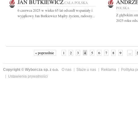
JAN BUTKIEWICZ
ANDRZE
CAŁA POLSKA
POLSKA
6 czerwca 2025 w wieku 65 lat odszedł wspaniały i
Z głębokim sm
wyjątkowy Jan Butkiewicz Mądry życiem, radosny...
2025 roku odsz
« poprzednie
1
2
3
4
5
6
7
8
9
...
Copyright © Wyborcza sp. z o.o.
O nas
Staże u nas
Reklama
Polityka 
Ustawienia prywatności