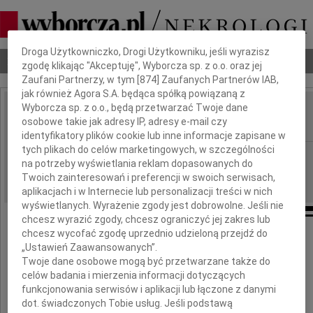
Dbamy o Twoją prywatność
Droga Użytkowniczko, Drogi Użytkowniku, jeśli wyrazisz
Nekrologi
Odeszli
Poradnik pogrzebowy
zgodę klikając "Akceptuję", Wyborcza sp. z o.o. oraz jej
Zaufani Partnerzy, w tym [
874
] Zaufanych Partnerów IAB,
jak również Agora S.A. będąca spółką powiązaną z
Wyborcza sp. z o.o., będą przetwarzać Twoje dane
Bogdan Popik
osobowe takie jak adresy IP, adresy e-mail czy
IMIĘ I NAZWISKO:
identyfikatory plików cookie lub inne informacje zapisane w
tych plikach do celów marketingowych, w szczególności
Lublin
REGION:
na potrzeby wyświetlania reklam dopasowanych do
09.12.2019
DATA EMISJI:
Twoich zainteresowań i preferencji w swoich serwisach,
aplikacjach i w Internecie lub personalizacji treści w nich
wyświetlanych. Wyrażenie zgody jest dobrowolne. Jeśli nie
chcesz wyrazić zgody, chcesz ograniczyć jej zakres lub
chcesz wycofać zgodę uprzednio udzieloną przejdź do
„Ustawień Zaawansowanych”.
Z wielkim żalem i smutkiem
Twoje dane osobowe mogą być przetwarzane także do
żegnamy naszego Przyjaciela z kortów
celów badania i mierzenia informacji dotyczących
funkcjonowania serwisów i aplikacji lub łączone z danymi
dr. Bogdana Popika
dot. świadczonych Tobie usług. Jeśli podstawą