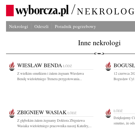
Nekrologi
Odeszli
Poradnik pogrzebowy
Inne nekrologi
WIESŁAW BENDA
BOGUSŁ
ŁÓDŹ
Z wielkim smutkiem i żalem żegnam Wiesława
12 czerwca 20
Bendę wieloletniego Trenera przygotowania...
Bogusław Cyl 
ZBIGNIEW WASIAK
ŁÓDŹ
ŁÓDŹ
Dziękujemy Ci
Z głębokim żalem żegnamy Doktora Zbigniewa
smutno, że ods
Wasiaka wieloletniego pracownika naszej Katedry,...