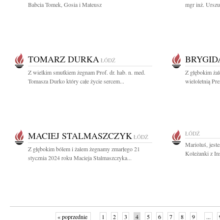
Babcia Tomek, Gosia i Mateusz
mgr inż. Urszu
TOMARZ DURKA
BRYGID
ŁÓDŹ
Z wielkim smutkiem żegnam Prof. dr. hab. n. med.
Z głębokim ża
Tomasza Durko który całe życie sercem...
wieloletnią Pr
MACIEJ STALMASZCZYK
ŁÓDŹ
ŁÓDŹ
Marioluś, jest
Z głębokim bólem i żalem żegnamy zmarłego 21
Koleżanki z In
stycznia 2024 roku Macieja Stalmaszczyka...
« poprzednie
1
2
3
4
5
6
7
8
9
...