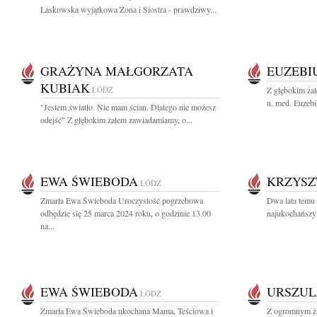
Laskowska wyjątkowa Żona i Siostra - prawdziwy...
GRAŻYNA MAŁGORZATA
EUZEBI
KUBIAK
ŁÓDŹ
Z głębokim żal
n. med. Euzebi
"Jestem światło. Nie mam ścian. Dlatego nie możesz
odejść" Z głębokim żalem zawiadamiamy, o...
EWA ŚWIEBODA
KRZYSZ
ŁÓDŹ
Zmarła Ewa Świeboda Uroczystość pogrzebowa
Dwa lata temu
odbędzie się 25 marca 2024 roku, o godzinie 13.00
najukochańszy 
na...
EWA ŚWIEBODA
URSZU
ŁÓDŹ
Zmarła Ewa Świeboda ukochana Mama, Teściowa i
Z ogromnym ż