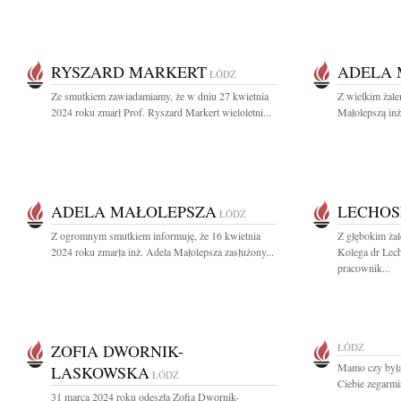
RYSZARD MARKERT
ADELA 
ŁÓDŹ
Ze smutkiem zawiadamiamy, że w dniu 27 kwietnia
Z wielkim żal
2024 roku zmarł Prof. Ryszard Markert wieloletni...
Małolepszą inż
ADELA MAŁOLEPSZA
LECHOS
ŁÓDŹ
Z ogromnym smutkiem informuję, że 16 kwietnia
Z głębokim ża
2024 roku zmarła inż. Adela Małolepsza zasłużony...
Kolega dr Lec
pracownik...
ZOFIA DWORNIK-
ŁÓDŹ
Mamo czy byłaś
LASKOWSKA
ŁÓDŹ
Ciebie zegarmis
31 marca 2024 roku odeszła Zofia Dwornik-