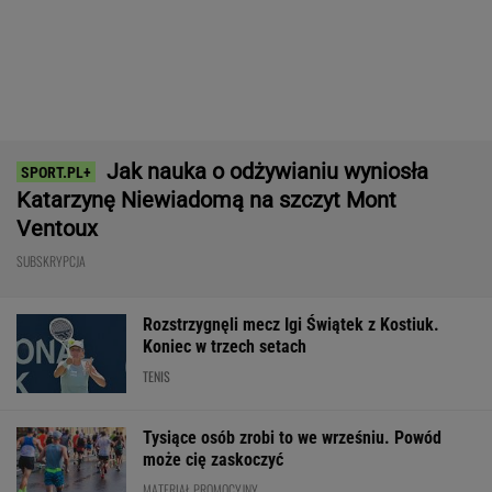
Nowy rozdział japońskiej precyzji. Lexus RZ
wraca w odświeżonej odsłonie i robi szał!
Majstersztyk
MATERIAŁ PROMOCYJNY
Media: Alvarez zdecydował. Tam chce grać w
nowym sezonie