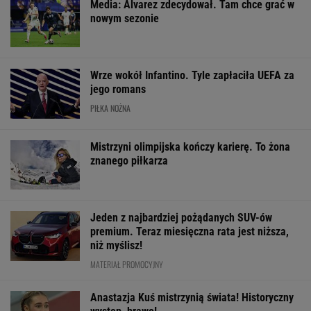
O której gra dzisiaj
Usyk wprost wskazał,
Tak Donald Tus
Świątek? Gdzie
kto wygra wojnę w
zareagował na
oglądać mecz z
Ukrainie
wygraną Niewi
Kostiuk? [Transmisja]
Phinney
WIĘCEJ NIŻ WYNIK. SUBSKRYBUJ
POLITYKA