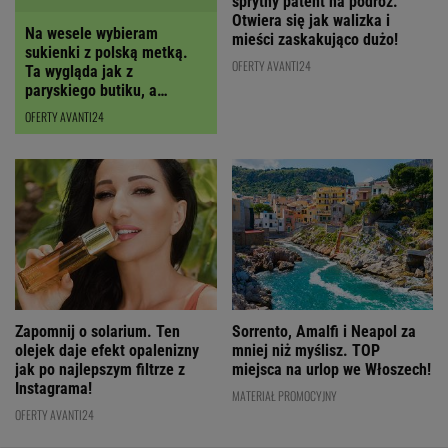
sukienki z polską metką.
sprytny patent na podróż.
Ta wygląda jak z
Otwiera się jak walizka i
paryskiego butiku, a
mieści zaskakująco dużo!
kupimy ją z RABATEM
OFERTY AVANTI24
OFERTY AVANTI24
Zapomnij o solarium. Ten
Sorrento, Amalfi i Neapol za
olejek daje efekt opalenizny
mniej niż myślisz. TOP
jak po najlepszym filtrze z
miejsca na urlop we Włoszech!
Instagrama!
MATERIAŁ PROMOCYJNY
OFERTY AVANTI24
NAJLEPSZE NA WEEKEND