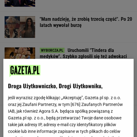
"Mam nadzieję, że zrobią trzecią część". Po 20
latach wywołał burzę
Uruchomili "Tindera dla
medyków". Szybko zgłosili się też adwokaci
SUBSKRYPCJA
To najdłuższe jezioro w Polsce. Ma aż 16 wysp
Droga Użytkowniczko, Drogi Użytkowniku,
jeśli wyrazisz zgodę klikając „Akceptuję”, Gazeta.pl sp. z o.o.
oraz jej Zaufani Partnerzy, w tym [
676
] Zaufanych Partnerów
IAB, jak również Agora S.A. będąca spółką powiązaną z
Gawryluk reaguje na krytykę po debacie u
Gazeta.pl sp. z o.o., będą przetwarzać Twoje dane osobowe
Nawrockiego. Co na to Polsat?
takie jak adresy IP, adresy e-mail czy identyfikatory plików
cookie lub inne informacje zapisane w tych plikach do celów