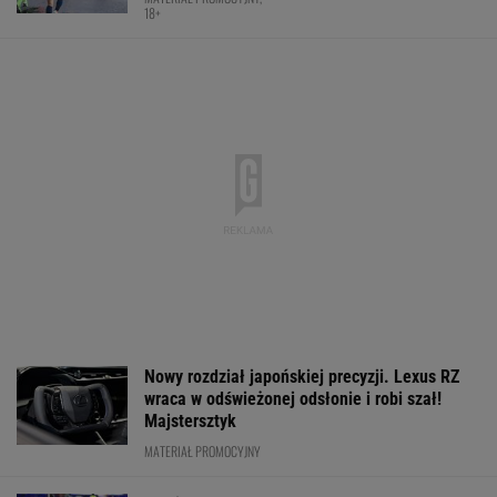
Wrze wokół Infantino. Tyle zapłaciła UEFA za
jego romans
PIŁKA NOŻNA
Mistrzyni olimpijska kończy karierę. To żona
znanego piłkarza
Jeden z najbardziej pożądanych SUV-ów
premium. Teraz miesięczna rata jest niższa,
niż myślisz!
MATERIAŁ PROMOCYJNY
Anastazja Kuś mistrzynią świata! Historyczny
występ, brawo!
LEKKOATLETYKA