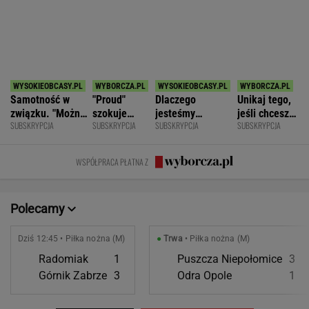
Dziś 12:45 • Piłka nożna (M)
●
Trwa
• Piłka nożna (M)
Radomiak
1
Puszcza Niepołomice
3
Górnik Zabrze
3
Odra Opole
1
POKAŻ TRWAJĄCE
WIĘCEJ NA
WYNIKI.SPORT.PL
SPORT.PL