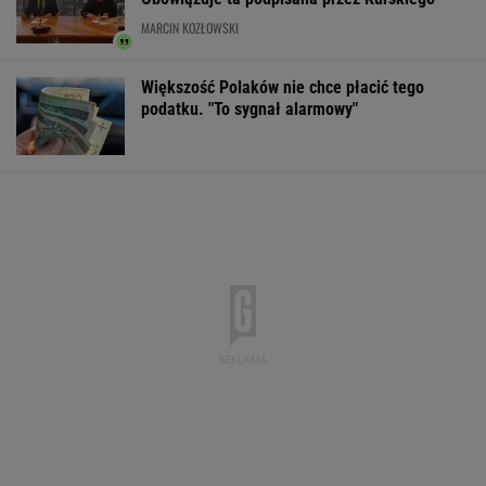
Północna brama gazowa. Jak Polska buduje
nową architekturę energetyczną regionu
MATERIAŁ PROMOCYJNY
Zerwana linia energetyczna na Podlasiu.
Żandarmeria sprawdza śmigłowiec
Czeska policja ustaliła
DOGE miał przynieść
Gruźlica w
tożsamość mężczyzny
USA miliardowe
warszawskim
spod Śnieżki. To Polak
oszczędności. Co
przedszkolu. 24
poszło nie tak?
na liście sanep