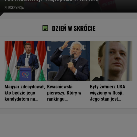
SUBSKRYPCJA
DZIEŃ W SKRÓCIE
Magyar zdecydował,
Kwaśniewski
Były żołnierz USA
kto będzie jego
pierwszy. Który w
więziony w Rosji.
kandydatem na
rankingu
Jego stan jest
prezydenta
prezydentów jest
krytyczny
Duda?