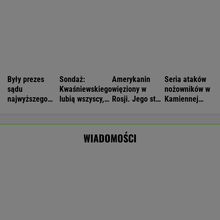
Kolejny akt agresji nastolatków. 16-latek
zaatakowany nożem
Nie będzie nowej umowy TVP z Kościołem.
Obowiązuje ta podpisana przez Kurskiego
MARCIN KOZŁOWSKI
Większość Polaków nie chce płacić tego
podatku. "To sygnał alarmowy"