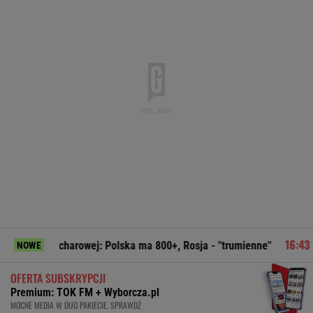
harowej: Polska ma 800+, Rosja - "trumienne"
Pudło sezon
NOWE
OFERTA SUBSKRYPCJI
Premium: TOK FM + Wyborcza.pl
MOCNE MEDIA W DUO PAKIECIE. SPRAWDŹ