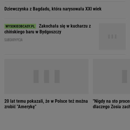
20 lat temu pokazali, że w Polsce też można
"Nigdy na sto proce
zrobić "Amerykę"
dlaczego Zosia zac
ZOBACZ WSZYSTKIE
Wybierz miasto
PEŁNA POGODA
Załaduj ponownie
Jakość powietrza:
-
Ciśnienie:
Opady:
Zachmurzenie:
-
-%
-%