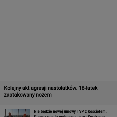
IMGW pokazał nową prognozę. Upały wracają
do Polski
Manifestacja w Warszawie. Organizatorzy
mają siedem postulatów
Wyniki Lotto 07.08.2026 - EkstraPensja,
EkstraPremia, EuroJackpot, Kaskada,
MiniLotto, MultiMulti