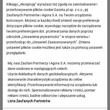
Klikając „Akceptuję” wyrażasz też zgodę na zainstalowanie i
Anastazja Kuś mistrzynią świata! Historyczny
przechowywanie plików cookie Gazeta.pl sp. z o.o., jej
występ, brawo!
Zaufanych Partnerów i Agora S.A. na Twoim urządzeniu
końcowym. Możesz w każdej chwili zmienić swoje preferencje
dotyczące plików cookie, wywołując narzędzie do zarządzania
twoimi preferencjami dot. przetwarzania danych poprzez
Jak dobrze pamiętasz polskie seriale sprzed
odnośnik „Ustawienia prywatności ” w stopce serwisu i
lat? Sprawdź się!
przechodząc do „Ustawień Zaawansowanych”. Zmiana
ustawień plików cookie możliwa jest także za pomocą ustawień
przeglądarki.
To nie droga na skróty. Matka pokazuje, jak
My, nasi Zaufani Partnerzy i Agora S.A. możemy przetwarzać
naprawdę wygląda edukacja domowa
dane osobowe w następujących celach:
MATERIAŁ PROMOCYJNY
Użycie dokładnych danych geolokalizacyjnych. Aktywne
skanowanie charakterystyki urządzenia do celów
Uciekli z Warszawy do
identyfikacji. Przechowywanie informacji na urządzeniu lub
Łomianek. Dziś mówią o jednym: korkach
dostęp do nich. Spersonalizowane reklamy i treści, pomiar
reklam i treści, badnie odbiorców i ulepszanie usług.
SUBSKRYPCJA
Lista Zaufanych Partnerów
Wzięli pod lupę wielką reformę Muska. Gdzie