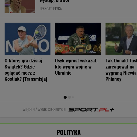
Były prezes
Sondaż:
Amerykanin
Seria ataków
sądu
Kwaśniewskiego
więziony w
nożowników w
najwyższego
lubią wszyscy,
Rosji. Jego stan
Kamiennej
kandydatem
Dudę
jest krytyczny
Górze. Nowe
Tiszy na
praktycznie nikt
informacje
prezydenta
WIADOMOŚCI
Węgier