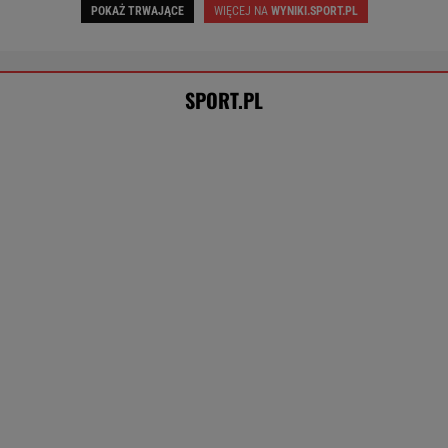
Jak nauka o odżywianiu wyniosła
Katarzynę Niewiadomą na szczyt Mont
Ventoux
SUBSKRYPCJA
Rozstrzygnęli mecz Igi Świątek z Kostiuk.
Koniec w trzech setach
TENIS
Tysiące osób zrobi to we wrześniu. Powód
może cię zaskoczyć
MATERIAŁ PROMOCYJNY,
18+