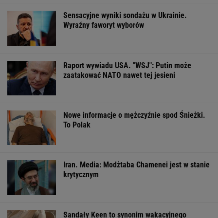
Iran. Media: Modżtaba Chamenei jest w stanie
krytycznym
Sandały Keen to synonim wakacyjnego
komfortu - teraz tańsze o niemal 100 zł
OFERTY AVANTI24
ZUS dopłaca
Pytamy o 15 osób,
Dlaczego warto
Ukraińcom do
których wstyd nie
spryskać klucze
emerytur.
znać. Wiesz, z czego
octem? Sztuczk
Konfederacja grzmi,
słyną?
której mało kto
ale zapomina o ważnej
rzeczy