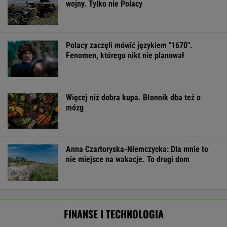
Mają pieniądze i przejmują tereny. "Land Back"
rozkwita
BIZNES
Pierwszy etap GAT zakończony. To
strategiczna inwestycja dla polskiego
eksportu
MATERIAŁ PROMOCYJNY
Starzejąca się Polska uwalnia tysiące lokali.
Co czeka rynek?