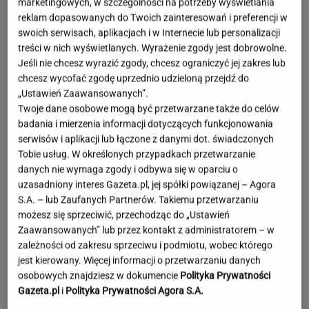
marketingowych, w szczególności na potrzeby wyświetlania
reklam dopasowanych do Twoich zainteresowań i preferencji w
swoich serwisach, aplikacjach i w Internecie lub personalizacji
treści w nich wyświetlanych. Wyrażenie zgody jest dobrowolne.
Jeśli nie chcesz wyrazić zgody, chcesz ograniczyć jej zakres lub
chcesz wycofać zgodę uprzednio udzieloną przejdź do
„Ustawień Zaawansowanych”.
Twoje dane osobowe mogą być przetwarzane także do celów
badania i mierzenia informacji dotyczących funkcjonowania
serwisów i aplikacji lub łączone z danymi dot. świadczonych
Tobie usług. W określonych przypadkach przetwarzanie
danych nie wymaga zgody i odbywa się w oparciu o
uzasadniony interes Gazeta.pl, jej spółki powiązanej – Agora
S.A. – lub Zaufanych Partnerów. Takiemu przetwarzaniu
możesz się sprzeciwić, przechodząc do „Ustawień
Zaawansowanych” lub przez kontakt z administratorem – w
zależności od zakresu sprzeciwu i podmiotu, wobec którego
jest kierowany. Więcej informacji o przetwarzaniu danych
Moby poruszony widokiem w Warszawie. Pod
osobowych znajdziesz w dokumencie
Polityka Prywatności
nagraniem tysiące reakcji
Gazeta.pl
i
Polityka Prywatności Agora S.A.