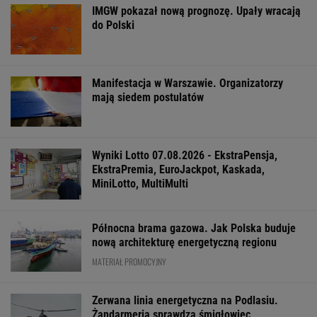
WSPÓŁPRACA PŁATNA Z WYBORCZA.PL
ZROZUM, POZNAJ, ODKRYWAJ
SEKCJA Z SUBSKRYPCJĄ
Cały świat uczy się od Ukraińców prowadzenia
wojny. Tylko nie Polacy
Polacy zaczęli mówić językiem "1670".
Fenomen, którego nikt nie planował
Więcej niż dobra kupa. Błonnik dba też o
mózg