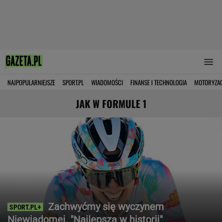
NAJPOPULARNIEJSZE
SPORT.PL
WIADOMOŚCI
FINANSE I TECHNOLOGIA
MOTORYZA
JAK W FORMULE 1
Zachwyćmy się wyczynem
Niewiadomej. "Najlepsza w historii"