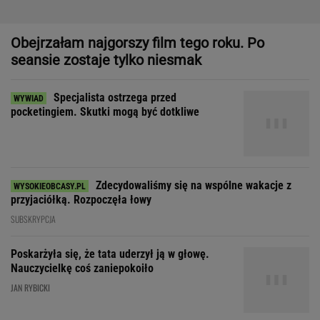
Zdecydowaliśmy się na wspólne wakacje z
przyjaciółką. Rozpoczęła łowy
SUBSKRYPCJA
Poskarżyła się, że tata uderzył ją w głowę.
Nauczycielkę coś zaniepokoiło
JAN RYBICKI
Dziewczynka z Bagdadu, która narysowała XXI wiek
Zakochała się w kucharzu z
chińskiego baru w Bydgoszczy
SUBSKRYPCJA