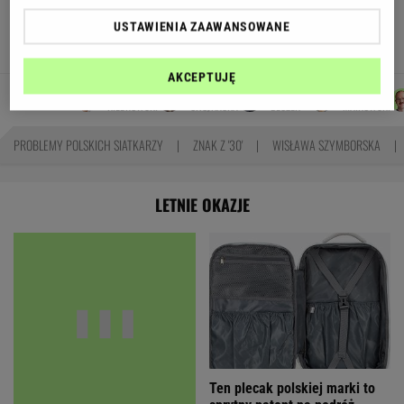
się podziały miliardy oszczędności?
USTAWIENIA ZAAWANSOWANE
MARIA KORCZ
AKCEPTUJĘ
MICHAŁ
JOANNA
WIKTORIA
DANIEL
Autorzy:
KIEDROWSKI
CHOJNACKA
BECZEK
MAIKOWSKI
PROBLEMY POLSKICH SIATKARZY
ZNAK Z '30'
WISŁAWA SZYMBORSKA
LETNIE OKAZJE
Na wesele wybieram
Ten plecak polskiej marki to