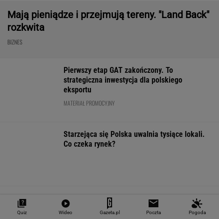
Nie tylko zaćmienie Słońca. Sierpień zamieni
niebo w scenę niezwykłych widowisk
BIZNES
ZUS dopłaca Ukraińcom do emerytur.
Konfederacja grzmi, ale zapomina o ważnej
rzeczy
"Teraz wiemy".
1,5 tys. zł za adopcję
Zaćmienie Słoń
Naukowcy odkryli
psa. Nie trzeba nawet
będzie spektak
nowe zagrożenie
mieszkać w tej gminie
Tak zrobisz naj
związane z
zdjęcia
mikroplastikiem
Quiz
Wideo
Gazeta.pl
Poczta
Pogoda