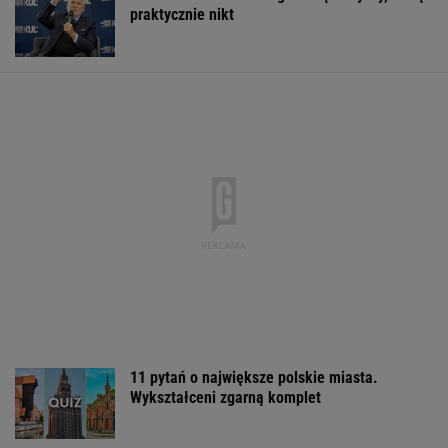
11 pytań o największe polskie miasta.
Wykształceni zgarną komplet
Sensacyjne wyniki sondażu w Ukrainie.
Wyraźny faworyt wyborów
Raport wywiadu USA. "WSJ": Putin może
zaatakować NATO nawet tej jesieni
Nowe informacje o mężczyźnie spod Śnieżki.
To Polak