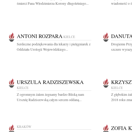
śmierci Pana Włodzimierza Korony długoletniego...
wiadomość o śm
ANTONI ROZPARA
DANUT
KIELCE
Serdeczne podziękowania dla lekarzy i pielęgniarek z
Drogiemu Przy
Oddziału Urologii Wojewódzkiego...
szczere wyrazy
URSZULA RADZISZEWSKA
KRZYSZ
KIELCE
KIELCE
Z ogromnym żalem żegnamy bardzo Bliską nam
Z głębokim ża
Urszulę Radziszewską całym sercem oddaną...
2018 roku zmar
KRAKÓW
ZOFIA 