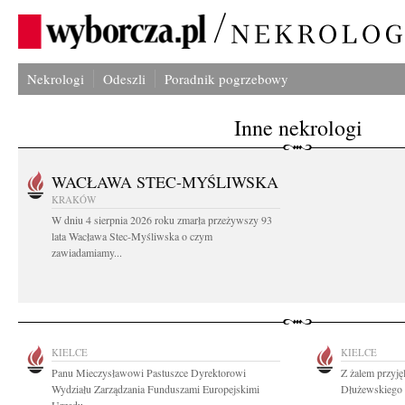
Nekrologi
Odeszli
Poradnik pogrzebowy
Inne nekrologi
WACŁAWA STEC-MYŚLIWSKA
KRAKÓW
W dniu 4 sierpnia 2026 roku zmarła przeżywszy 93
lata Wacława Stec-Myśliwska o czym
zawiadamiamy...
KIELCE
KIELCE
Panu Mieczysławowi Pastuszce Dyrektorowi
Z żalem przyj
Wydziału Zarządzania Funduszami Europejskimi
Dłużewskiego k