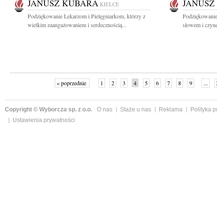
JANUSZ KUBARA
JANUSZ
KIELCE
Podziękowanie Lekarzom i Pielęgniarkom, którzy z
Podziękowanie
wielkim zaangażowaniem i serdecznością...
słowem i czynem
« poprzednie
1
2
3
4
5
6
7
8
9
...
Copyright © Wyborcza sp. z o.o.
O nas
Staże u nas
Reklama
Polityka 
Ustawienia prywatności