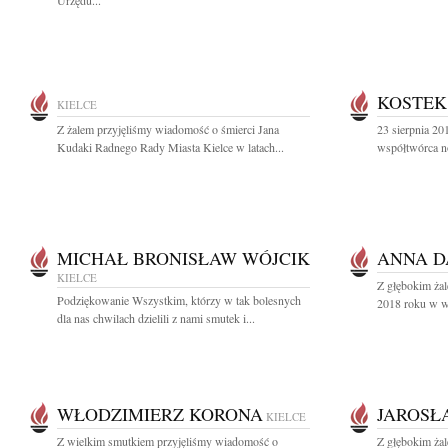
Urzędu...
KOSTEK
KIELCE
Z żalem przyjęliśmy wiadomość o śmierci Jana
23 sierpnia 2
Kudaki Radnego Rady Miasta Kielce w latach...
współtwórca n
MICHAŁ BRONISŁAW WÓJCIK
ANNA D
KIELCE
Z głębokim żal
Podziękowanie Wszystkim, którzy w tak bolesnych
2018 roku w wi
dla nas chwilach dzielili z nami smutek i...
WŁODZIMIERZ KORONA
JAROSŁ
KIELCE
Z wielkim smutkiem przyjęliśmy wiadomość o
Z głębokim żal