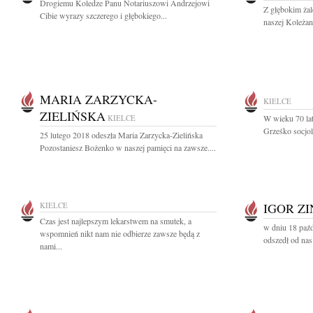
Drogiemu Koledze Panu Notariuszowi Andrzejowi
Z głębokim ża
Cibie wyrazy szczerego i głębokiego...
naszej Koleżank
MARIA ZARZYCKA-
KIELCE
ZIELIŃSKA
KIELCE
W wieku 70 lat
Grześko socjol
25 lutego 2018 odeszła Maria Zarzycka-Zielińska
Pozostaniesz Bożenko w naszej pamięci na zawsze....
KIELCE
IGOR Z
Czas jest najlepszym lekarstwem na smutek, a
w dniu 18 paźd
wspomnień nikt nam nie odbierze zawsze będą z
odszedł od nas
nami...