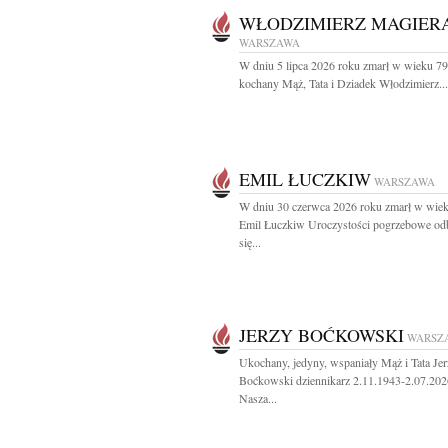
WŁODZIMIERZ MAGIER
WARSZAWA
W dniu 5 lipca 2026 roku zmarł w wieku 79 
kochany Mąż, Tata i Dziadek Włodzimierz...
EMIL ŁUCZKIW
WARSZAWA
W dniu 30 czerwca 2026 roku zmarł w wiek
Emil Łuczkiw Uroczystości pogrzebowe od
się...
JERZY BOĆKOWSKI
WARSZ
Ukochany, jedyny, wspaniały Mąż i Tata Je
Boćkowski dziennikarz 2.11.1943-2.07.202
Nasza...