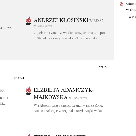
Mirosł
W dniu
+ więc
ANDRZEJ KŁOSIŃSKI
WIEK: 82
WARSZAWA
dniu 22
Z głębokim żalem zawiadamiamy, że dnia 20 lipca
2026 roku odszedł w wieku 82 lat nasz Tata,...
więcej
ELŻBIETA ADAMCZYK-
WA
MAJKOWSKA
dniu 11
WARSZAWA
t...
W głębokim żalu i smutku żegnamy naszą Żonę,
Mamę i Babcię Elżbietę Adamczyk-Majkowską...