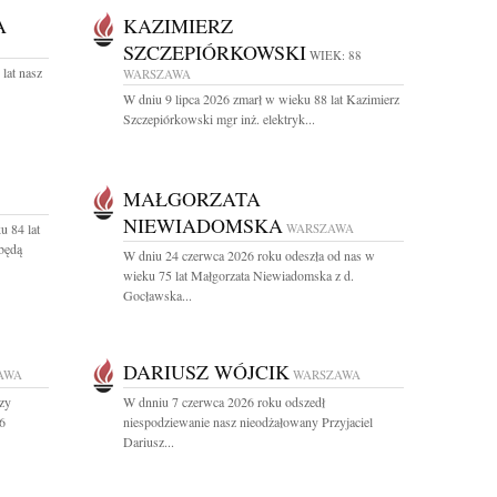
A
KAZIMIERZ
SZCZEPIÓRKOWSKI
WIEK: 88
lat nasz
WARSZAWA
W dniu 9 lipca 2026 zmarł w wieku 88 lat Kazimierz
Szczepiórkowski mgr inż. elektryk...
MAŁGORZATA
NIEWIADOMSKA
u 84 lat
WARSZAWA
będą
W dniu 24 czerwca 2026 roku odeszła od nas w
wieku 75 lat Małgorzata Niewiadomska z d.
Gocławska...
DARIUSZ WÓJCIK
AWA
WARSZAWA
rzy
W dnniu 7 czerwca 2026 roku odszedł
6
niespodziewanie nasz nieodżałowany Przyjaciel
Dariusz...