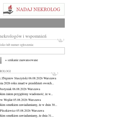
 nekrologów i wspomnień
wisko lub numer ogłoszenia:
+ szukanie zaawansowane
KROLOGI
 Zbigniew Staszyński
06.08.2026
Warszawa
pnia 2026 roku zmarł w przeddzień swoich...
Justyniak
06.08.2026
Warszawa
okim żalem przyjęliśmy wiadomość, że w...
ew Wojdat
05.08.2026
Warszawa
okim smutkiem zawiadamiamy, że w dniu 30...
Pliszkiewicz
05.08.2026
Warszawa
okim smutkiem zawiadamiamy, że dnia 31...