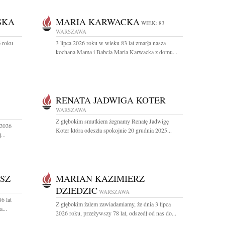
SKA
MARIA KARWACKA
WIEK: 83
WARSZAWA
 roku
3 lipca 2026 roku w wieku 83 lat zmarła nasza
kochana Mama i Babcia Maria Karwacka z domu...
RENATA JADWIGA KOTER
WARSZAWA
Z głębokim smutkiem żegnamy Renatę Jadwigę
 2026
Koter która odeszła spokojnie 20 grudnia 2025...
...
SZ
MARIAN KAZIMIERZ
DZIEDZIC
WARSZAWA
6 lat
Z głębokim żalem zawiadamiamy, że dnia 3 lipca
...
2026 roku, przeżywszy 78 lat, odszedł od nas do...