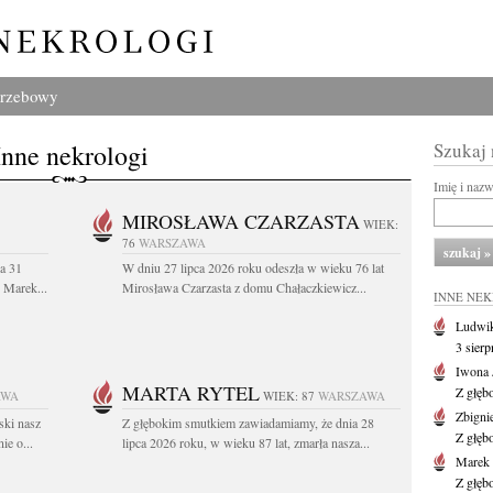
grzebowy
Inne nekrologi
Szukaj
Imię i naz
MIROSŁAWA CZARZASTA
WIEK:
76
WARSZAWA
a 31
W dniu 27 lipca 2026 roku odeszła w wieku 76 lat
. Marek...
Mirosława Czarzasta z domu Chałaczkiewicz...
INNE NE
Ludwik
3 sier
Iwona 
MARTA RYTEL
Z głęb
AWA
WIEK: 87
WARSZAWA
Zbigni
ski nasz
Z głębokim smutkiem zawiadamiamy, że dnia 28
Z głęb
ie o...
lipca 2026 roku, w wieku 87 lat, zmarła nasza...
Marek 
Z głęb