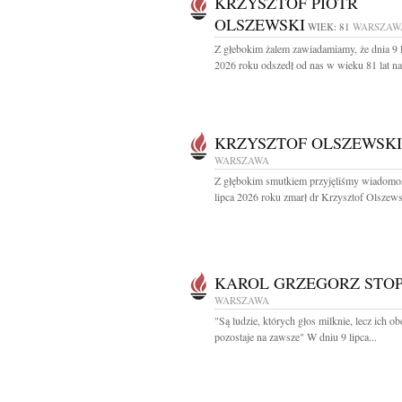
KRZYSZTOF PIOTR
OLSZEWSKI
WIEK: 81
WARSZAW
Z głebokim żalem zawiadamiamy, że dnia 9 
2026 roku odszedł od nas w wieku 81 lat nas
KRZYSZTOF OLSZEWSKI
WARSZAWA
Z głębokim smutkiem przyjęliśmy wiadomoś
lipca 2026 roku zmarł dr Krzysztof Olszewsk
KAROL GRZEGORZ STO
WARSZAWA
"Są ludzie, których głos milknie, lecz ich o
pozostaje na zawsze" W dniu 9 lipca...