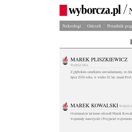
Nekrologi
Odeszli
Poradnik po
MAREK PLISZKIEWICZ
WARSZAWA
Z głębokim smutkiem zawiadamiamy, że dni
lipca 2026 roku, w wieku 82 lat, zmarł Prof
MAREK KOWALSKI
WARSZ
Osiemnaście lat temu odszedł Marek Kowal
wspaniały nauczyciel i Przyjaciel wspomnien