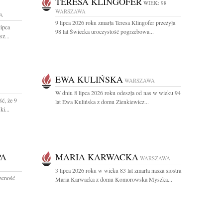
TERESA KLINGOFER
WIEK: 98
WARSZAWA
A
9 lipca 2026 roku zmarła Teresa Klingofer przeżyła
lipca
98 lat Świecka uroczystość pogrzebowa...
z...
EWA KULIŃSKA
WARSZAWA
W dniu 8 lipca 2026 roku odeszła od nas w wieku 94
ć, że 9
lat Ewa Kulińska z domu Zienkiewicz...
i...
PA
MARIA KARWACKA
WARSZAWA
3 lipca 2026 roku w wieku 83 lat zmarła nasza siostra
becność
Maria Karwacka z domu Komorowska Myszka...