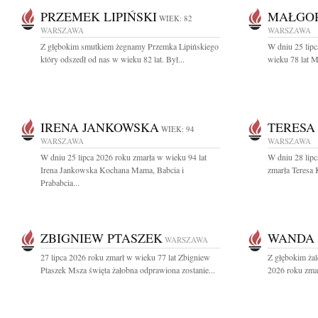
PRZEMEK LIPIŃSKI
MAŁGO
WIEK: 82
WARSZAWA
WARSZAWA
Z głębokim smutkiem żegnamy Przemka Lipińskiego
W dniu 25 lip
który odszedł od nas w wieku 82 lat. Był...
wieku 78 lat M
IRENA JANKOWSKA
TERESA
WIEK: 94
WARSZAWA
WARSZAWA
W dniu 25 lipca 2026 roku zmarła w wieku 94 lat
W dniu 28 lipc
Irena Jankowska Kochana Mama, Babcia i
zmarła Teresa 
Prababcia...
ZBIGNIEW PTASZEK
WANDA 
WARSZAWA
27 lipca 2026 roku zmarł w wieku 77 lat Zbigniew
Z głębokim żal
Ptaszek Msza święta żałobna odprawiona zostanie...
2026 roku zmar