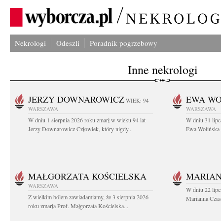
Nekrologi
Odeszli
Poradnik pogrzebowy
Inne nekrologi
JERZY DOWNAROWICZ
EWA WO
WIEK: 94
WARSZAWA
WARSZAWA
W dniu 1 sierpnia 2026 roku zmarł w wieku 94 lat
W dniu 31 lipc
Jerzy Downarowicz Człowiek, który nigdy...
Ewa Wolińska-W
MAŁGORZATA KOŚCIELSKA
MARIAN
WARSZAWA
W dniu 22 lipc
Z wielkim bólem zawiadamiamy, że 3 sierpnia 2026
Marianna Czas
roku zmarła Prof. Małgorzata Kościelska...