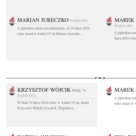
MARIAN JURECZKO
MAREK 
WARSZAWA
WARSZAWA
Z głębokim żalem zawiadamiamy, że 29 lipca 2026
Z głębokim sm
roku zmarł w wieku 92 lat Marian Jureczko...
lipca 2026 rok
KRZYSZTOF WÓJCIK
MAREK 
WIEK: 76
WARSZAWA
Z głębokim ża
W dniu 29 lipca 2026 roku, w wieku 76 lat, zmarł
roku zmarł w w
Krzysztof Wójcik Syn prof. Zbigniewa...