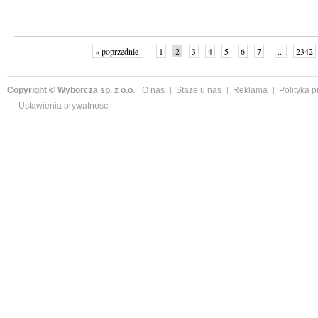
« poprzednie
1
2
3
4
5
6
7
...
2342
Copyright © Wyborcza sp. z o.o.
O nas
Staże u nas
Reklama
Polityka 
Ustawienia prywatności