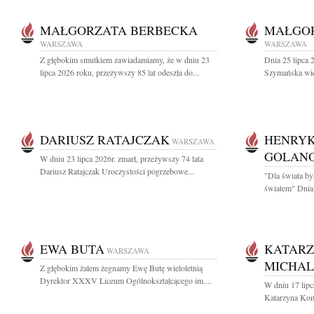
MAŁGORZATA BERBECKA
MAŁGO
WARSZAWA
WARSZAWA
Z głębokim smutkiem zawiadamiamy, że w dniu 23
Dnia 25 lipca 
lipca 2026 roku, przeżywszy 85 lat odeszła do...
Szymańska wiel
DARIUSZ RATAJCZAK
HENRYK
WARSZAWA
GOLAN
W dniu 23 lipca 2026r. zmarł, przeżywszy 74 lata
Dariusz Ratajczak Uroczystości pogrzebowe...
"Dla świata by
światem" Dnia 
EWA BUTA
KATARZ
WARSZAWA
MICHA
Z głębokim żalem żegnamy Ewę Butę wieloletnią
Dyrektor XXXV Liceum Ogólnokształcącego im....
W dniu 17 lipc
Katarzyna Kom