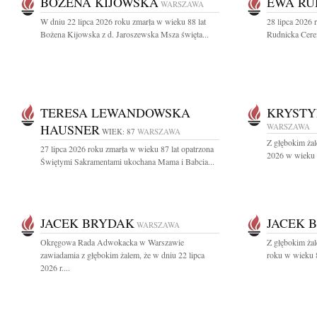
BOŻENA KIJOWSKA
EWA RU
WARSZAWA
W dniu 22 lipca 2026 roku zmarła w wieku 88 lat
28 lipca 2026 
Bożena Kijowska z d. Jaroszewska Msza święta...
Rudnicka Cere
TERESA LEWANDOWSKA
KRYST
HAUSNER
WARSZAWA
WIEK: 87
WARSZAWA
Z głębokim żal
27 lipca 2026 roku zmarła w wieku 87 lat opatrzona
2026 w wieku 9
Świętymi Sakramentami ukochana Mama i Babcia...
JACEK BRYDAK
JACEK 
WARSZAWA
Okręgowa Rada Adwokacka w Warszawie
Z głębokim ża
zawiadamia z głębokim żalem, że w dniu 22 lipca
roku w wieku 8
2026 r....