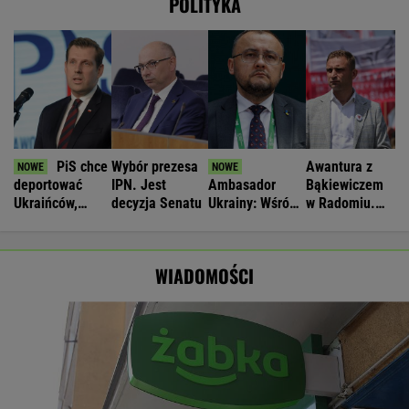
POLITYKA
PiS chce
Wybór prezesa
Awantura z
deportować
IPN. Jest
Ambasador
Bąkiewiczem
Ukraińców,
decyzja Senatu
Ukrainy: Wśród
w Radomiu.
którzy nie
Polaków była
Jest ruch
pracują legalnie
duża liczba
prokuratury
zbrodniczych
WIADOMOŚCI
aktów