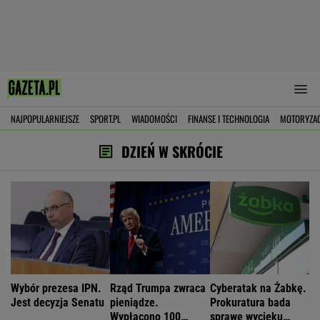
NAJPOPULARNIEJSZE
SPORT.PL
WIADOMOŚCI
FINANSE I TECHNOLOGIA
MOTORYZA
DZIEŃ W SKRÓCIE
Wybór prezesa IPN.
Rząd Trumpa zwraca
Cyberatak na Żabkę.
Jest decyzja Senatu
pieniądze.
Prokuratura bada
Wypłacono 100
sprawę wycieku