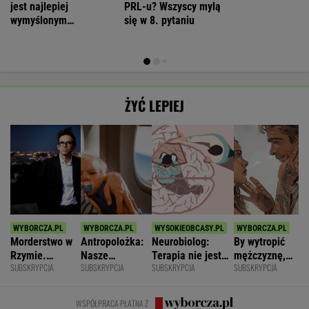
jest najlepiej
PRL-u? Wszyscy mylą
wymyślonym
się w 8. pytaniu
interesem...
ŻYĆ LEPIEJ
Morderstwo w
Antropolożka:
Neurobiolog:
By wytropić
Rzymie.
Nasze
Terapia nie jest
mężczyznę,
SUBSKRYPCJA
SUBSKRYPCJA
SUBSKRYPCJA
SUBSKRYPCJA
Dlaczego
społeczeństwo
konieczna. Mózg
nie musi
synowie
nie lubi dzieci
jest podatny na
nawet
zniszczyli
zmianę
wstawać z
WSPÓŁPRACA PŁATNA Z