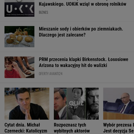
Kujawskiego. UOKiK wziął w obronę rolników
BIZNES
Mieszanie sody i obierków po ziemniakach.
Dlaczego jest zalecane?
PRM przecenia klapki Birkenstock. Łososiowe
Arizona to wakacyjny hit do walizki
OFERTY AVANTI24
Cytat dnia. Michał
Rozpoznasz tych
Wybór prezesa 
Czernecki: Katolicyzm
wybitnych aktorów
Jest decyzja S