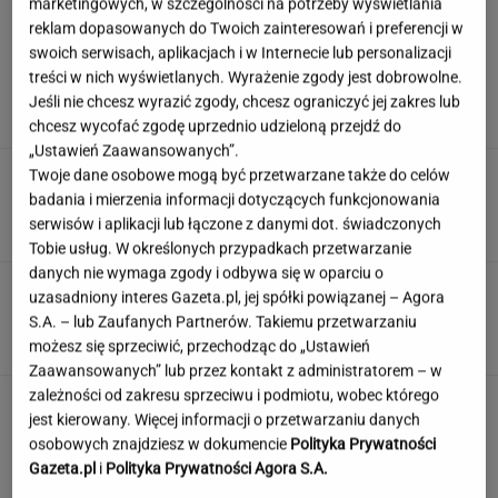
marketingowych, w szczególności na potrzeby wyświetlania
reklam dopasowanych do Twoich zainteresowań i preferencji w
swoich serwisach, aplikacjach i w Internecie lub personalizacji
Nadciąga OKI. Będzie weto Nawrockiego?
treści w nich wyświetlanych. Wyrażenie zgody jest dobrowolne.
Domański reaguje
Jeśli nie chcesz wyrazić zgody, chcesz ograniczyć jej zakres lub
chcesz wycofać zgodę uprzednio udzieloną przejdź do
„Ustawień Zaawansowanych”.
Po tym programie zajrzałam do
Twoje dane osobowe mogą być przetwarzane także do celów
piwnicy. Znalazłam skarby warte krocie
badania i mierzenia informacji dotyczących funkcjonowania
serwisów i aplikacji lub łączone z danymi dot. świadczonych
ANNA GOWOREK
Tobie usług. W określonych przypadkach przetwarzanie
danych nie wymaga zgody i odbywa się w oparciu o
Quiz wiedzy ogólnej prawda/fałsz. Odróżnisz
uzasadniony interes Gazeta.pl, jej spółki powiązanej – Agora
fakty od mitów?
S.A. – lub Zaufanych Partnerów. Takiemu przetwarzaniu
możesz się sprzeciwić, przechodząc do „Ustawień
Zaawansowanych” lub przez kontakt z administratorem – w
zależności od zakresu sprzeciwu i podmiotu, wobec którego
To jeden z najczęstszych błędów przed
jest kierowany. Więcej informacji o przetwarzaniu danych
zagranicznym wyjazdem. O tym wiele osób
osobowych znajdziesz w dokumencie
Polityka Prywatności
zapomina
Gazeta.pl
i
Polityka Prywatności Agora S.A.
MATERIAŁ PROMOCYJNY