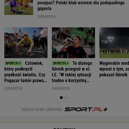
posypać? Polski klub wzorem dla podupadłego
giganta
SUBSKRYPCJA
Człowiek,
To dlatego
Węgierskie med
który podkręcił
Górnik przegrał w el.
wprost o tym, c
prędkość światła. Czy
LE. "W takiej sytuacji
pokazał Górnik
Pogacar łamie prawa
trudno o korzystny
biologii?
rezultat"
SUBSKRYPCJA
SUBSKRYPCJA
WIĘCEJ NIŻ WYNIK. SUBSKRYBUJ