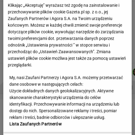
Klikając „Akceptuję” wyrażasz też zgodę na zainstalowanie i
Skłodowska na banknocie?
przechowywanie plików cookie Gazeta.pl sp. z o.o., jej
Zadecydowała interwencja polskiego ministra
Zaufanych Partnerów i Agora S.A. na Twoim urządzeniu
SUBSKRYPCJA
końcowym. Możesz w każdej chwili zmienić swoje preferencje
dotyczące plików cookie, wywołując narzędzie do zarządzania
twoimi preferencjami dot. przetwarzania danych poprzez
Kulisy zmian w "halo tu polsat".
odnośnik „Ustawienia prywatności ” w stopce serwisu i
"Cichopek źle wypadła w badaniach"
przechodząc do „Ustawień Zaawansowanych”. Zmiana
ustawień plików cookie możliwa jest także za pomocą ustawień
przeglądarki.
DANIEL
WIKTORIA
MACIEK
JOANNA
Autorzy:
MAIKOWSKI
BECZEK
KUCHARCZYK
CHOJNACKA
My, nasi Zaufani Partnerzy i Agora S.A. możemy przetwarzać
dane osobowe w następujących celach:
PROBLEMY POLSKICH SIATKARZY
ZNAK Z '30'
WISŁAWA SZYMBORSKA
Użycie dokładnych danych geolokalizacyjnych. Aktywne
skanowanie charakterystyki urządzenia do celów
identyfikacji. Przechowywanie informacji na urządzeniu lub
LETNIE OKAZJE
dostęp do nich. Spersonalizowane reklamy i treści, pomiar
reklam i treści, badnie odbiorców i ulepszanie usług.
Lista Zaufanych Partnerów