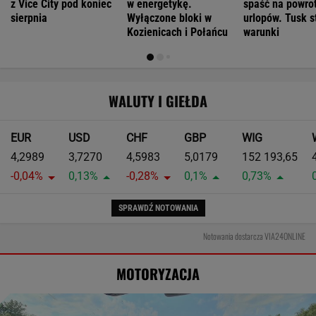
z Vice City pod koniec
w energetykę.
spaść na powrot
sierpnia
Wyłączone bloki w
urlopów. Tusk s
Kozienicach i Połańcu
warunki
WALUTY I GIEŁDA
EUR
USD
CHF
GBP
WIG
4,2989
3,7270
4,5983
5,0179
152 193,65
-0,04%
0,13%
-0,28%
0,1%
0,73%
SPRAWDŹ NOTOWANIA
Notowania dostarcza VIA24ONLINE
MOTORYZACJA