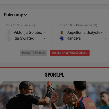
swoje życia?
krzesła.
Polecamy
Dziś 16:30 • Tenis (K)
Dziś 16:00 • Piłka nożna (M)
Viktorija Golubic
-
Jagiellonia Białystok
-
Iga Świątek
-
Rangers
-
POKAŻ TRWAJĄCE
WIĘCEJ NA
WYNIKI.SPORT.PL
SPORT.PL