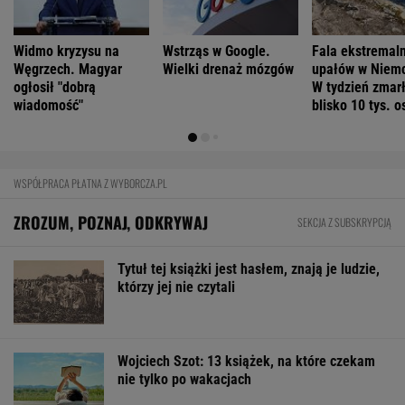
Widmo kryzysu na
Wstrząs w Google.
Fala ekstremal
Węgrzech. Magyar
Wielki drenaż mózgów
upałów w Niem
ogłosił "dobrą
W tydzień zmar
wiadomość"
blisko 10 tys. o
WSPÓŁPRACA PŁATNA Z WYBORCZA.PL
ZROZUM, POZNAJ, ODKRYWAJ
SEKCJA Z SUBSKRYPCJĄ
Tytuł tej książki jest hasłem, znają je ludzie,
którzy jej nie czytali
Wojciech Szot: 13 książek, na które czekam
nie tylko po wakacjach