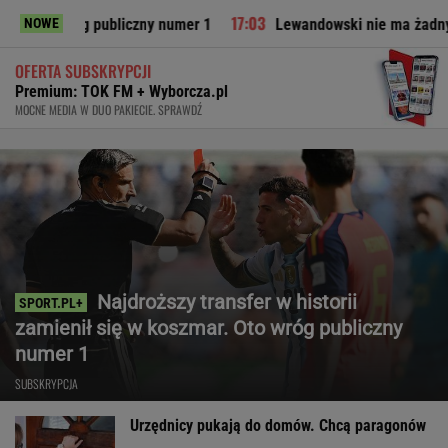
g publiczny numer 1
Lewandowski nie ma żadnych szans. Eks
NOWE
OFERTA SUBSKRYPCJI
Premium: TOK FM + Wyborcza.pl
MOCNE MEDIA W DUO PAKIECIE. SPRAWDŹ
Najdroższy transfer w historii
zamienił się w koszmar. Oto wróg publiczny
numer 1
SUBSKRYPCJA
Urzędnicy pukają do domów. Chcą paragonów