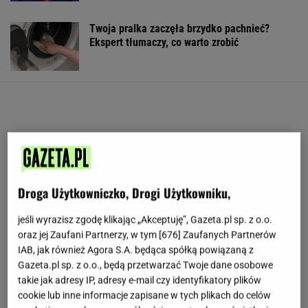
Twoja pralka zaczęła brzydko pachnieć?
Ekspert tłumaczy, co warto zrobić
Droga Użytkowniczko, Drogi Użytkowniku,
jeśli wyrazisz zgodę klikając „Akceptuję”, Gazeta.pl sp. z o.o.
oraz jej Zaufani Partnerzy, w tym [
676
] Zaufanych Partnerów
IAB, jak również Agora S.A. będąca spółką powiązaną z
Gazeta.pl sp. z o.o., będą przetwarzać Twoje dane osobowe
takie jak adresy IP, adresy e-mail czy identyfikatory plików
cookie lub inne informacje zapisane w tych plikach do celów