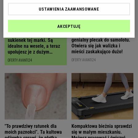
USTAWIENIA ZAAWANSOWANE
AKCEPTUJĘ
Polska marka stworzyła
Polki oszalały na punkcie
genialny plecak do samolotu.
sukienek tej marki. Są
Otwiera się jak walizka i
idealne na wesele, a teraz
mieści zaskakująco dużo!
upolujesz je z dużym
RABATEM
OFERTY AVANTI24
OFERTY AVANTI24
"To prawdziwy ratunek dla
Kompaktowa bieżnia sprawdzi
moich paznokci". Ta kultowa
się w małym mieszkaniu.
odżywka sprawi, że płytka
Możesz pracować i ćwiczyć