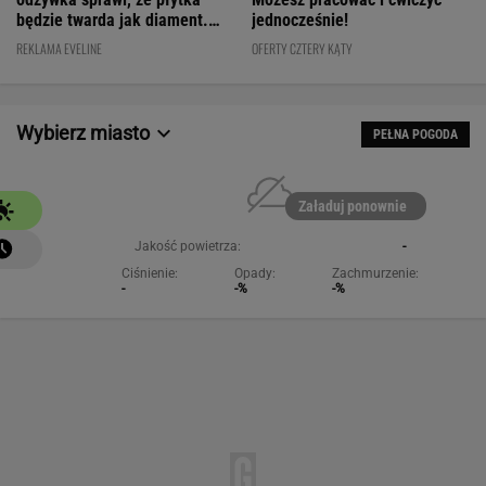
będzie twarda jak diament.
jednocześnie!
Cena? WOW!
REKLAMA EVELINE
OFERTY CZTERY KĄTY
Wybierz miasto
PEŁNA POGODA
Załaduj ponownie
Jakość powietrza:
-
Ciśnienie:
Opady:
Zachmurzenie:
-
-%
-%