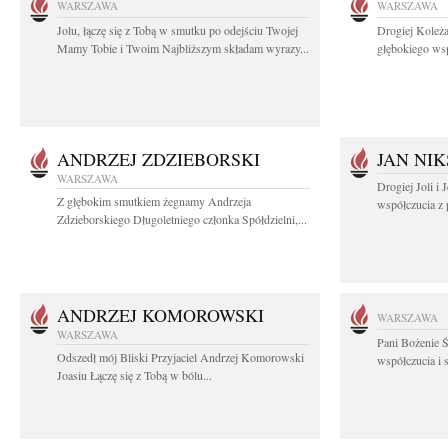
WARSZAWA
WARSZAWA
Jolu, łączę się z Tobą w smutku po odejściu Twojej
Drogiej Koleża
Mamy Tobie i Twoim Najbliższym składam wyrazy...
głębokiego wsp
ANDRZEJ ZDZIEBORSKI
JAN NIK
WARSZAWA
Drogiej Joli i
Z głębokim smutkiem żegnamy Andrzeja
współczucia z 
Zdzieborskiego Długoletniego członka Spółdzielni,...
ANDRZEJ KOMOROWSKI
WARSZAWA
WARSZAWA
Pani Bożenie Ś
Odszedł mój Bliski Przyjaciel Andrzej Komorowski
współczucia i 
Joasiu Łączę się z Tobą w bólu...