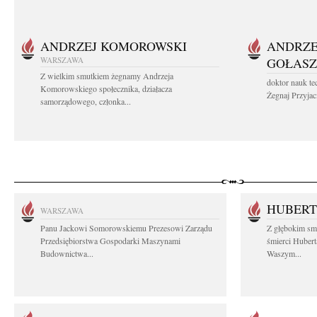
ANDRZEJ KOMOROWSKI
ANDRZE
WARSZAWA
GOŁASZ
Z wielkim smutkiem żegnamy Andrzeja
doktor nauk te
Komorowskiego społecznika, działacza
Żegnaj Przyjaci
samorządowego, członka...
HUBERT
WARSZAWA
Panu Jackowi Somorowskiemu Prezesowi Zarządu
Z głębokim sm
Przedsiębiorstwa Gospodarki Maszynami
śmierci Hubert
Budownictwa...
Waszym...