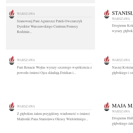
STANIS
WARSZAWA
WARSZAWA
Szanownej Pani Agnieszce Pateli-Owczarczyk
Drogiemu Kol
Dyrektor Warszawskiego Centrum Pomocy
wyrazy głęboki
Rodzinie...
WARSZAWA
WARSZAWA
Pani Renacie Wojtas wyrazy szczerego współczucia z
Naszej Koleżan
powodu śmierci Ojca składają Dziekan i...
głębokiego i s
MAJA M
WARSZAWA
WARSZAWA
Z głębokim żalem przyjęliśmy wiadomość o śmierci
Drogiemu Hube
Małżonki Pana Stanisława Okrasy Wieloletniego...
głębokiego żal