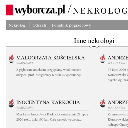
Nekrologi
Odeszli
Poradnik pogrzebowy
Inne nekrologi
MAŁGORZATA KOŚCIELSKA
ANDRZE
WARSZAWA
WARSZAWA
Z głębokim smutkiem przyjęliśmy wiadomość o
27 lipca 2026 
odejściu prof. Małgorzaty Kościelskiej cenionej...
Komorowski ws
psycholog, nasz
INOCENTYNA KARKOCHA
ANDRZE
WARSZAWA
WARSZAWA
Mgr farm. Inocentyna Karkocha zmarła dnia 21 lipca
Z ogromnym ż
2026 roku, żyła 100 lat.. Całe zawodowe życie...
Komorowskiego
radnego Gminy