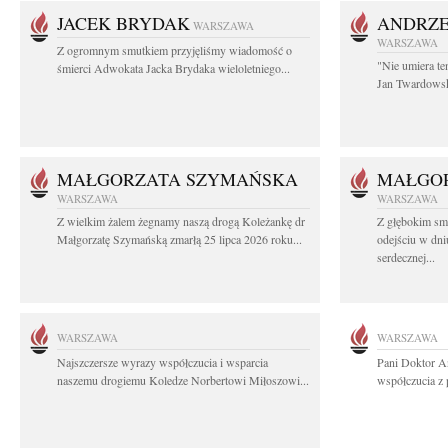
JACEK BRYDAK
ANDRZE
WARSZAWA
WARSZAWA
Z ogromnym smutkiem przyjęliśmy wiadomość o
"Nie umiera te
śmierci Adwokata Jacka Brydaka wieloletniego...
Jan Twardowski
MAŁGORZATA SZYMAŃSKA
MAŁGO
WARSZAWA
WARSZAWA
Z wielkim żalem żegnamy naszą drogą Koleżankę dr
Z głębokim sm
Małgorzatę Szymańską zmarłą 25 lipca 2026 roku...
odejściu w dni
serdecznej...
WARSZAWA
WARSZAWA
Najszczersze wyrazy współczucia i wsparcia
Pani Doktor A
naszemu drogiemu Koledze Norbertowi Miłoszowi...
współczucia z