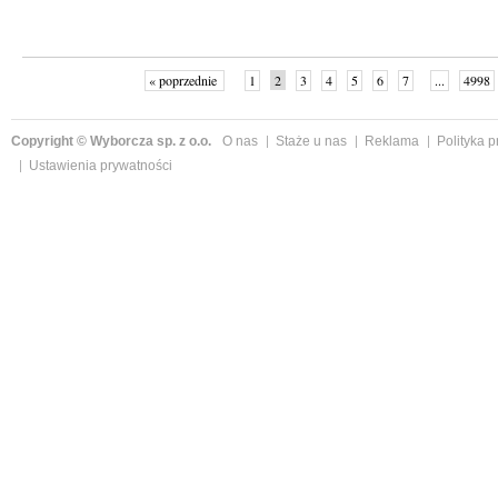
« poprzednie
1
2
3
4
5
6
7
...
4998
Copyright © Wyborcza sp. z o.o.
O nas
Staże u nas
Reklama
Polityka 
Ustawienia prywatności