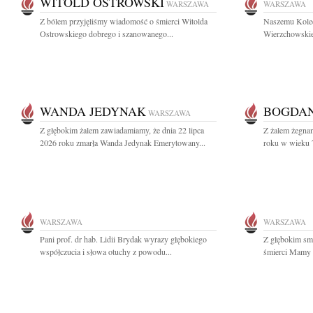
WITOLD OSTROWSKI
WARSZAWA
WARSZAWA
Z bólem przyjęliśmy wiadomość o śmierci Witolda
Naszemu Koled
Ostrowskiego dobrego i szanowanego...
Wierzchowskie
WANDA JEDYNAK
BOGDAN
WARSZAWA
Z głębokim żalem zawiadamiamy, że dnia 22 lipca
Z żalem żegnam
2026 roku zmarła Wanda Jedynak Emerytowany...
roku w wieku 7
WARSZAWA
WARSZAWA
Pani prof. dr hab. Lidii Brydak wyrazy głębokiego
Z głębokim sm
współczucia i słowa otuchy z powodu...
śmierci Mamy 