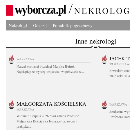
Nekrologi
Odeszli
Poradnik pogrzebowy
Inne nekrologi
JACEK 
WARSZAWA
79
WARSZAW
Naszej kochanej i dzielnej Marylce Butruk
Z wielkim żale
Najcieplejsze wyrazy wsparcia i współczucia w...
2026 roku w Au
MAŁGORZATA KOŚCIELSKA
WARSZAWA
WARSZAWA
Serdeczne wyr
W dniu 3 sierpnia 2026 roku zmarła Profesor
Profesora Dar
Małgorzata Kościelska Jej prace badawcze i
praktyka...