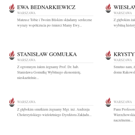
EWA BEDNARKIEWICZ
WIESŁA
WARSZAWA
WARSZAWA
Mateusz Tobie i Twoim Bliskim składamy serdeczne
Z głębokim ża
wyrazy współczucia po śmierci Mamy Ewy...
wybitną histor
STANISŁAW GOMUŁKA
KRYST
WARSZAWA
WARSZAWA
Z ogromnym żalem żegnamy Prof. Dr. hab.
Smutno nam, ż
Stanisława Gomułkę Wybitnego ekonomistę,
domu Rakowska 
nieskazitelnie...
WARSZAWA
WARSZAWA
Z głębokim smutkiem żegnamy Mgr. inż. Andrzeja
Panu Profesor
Cholerzyńskiego wieloletniego Dyrektora Zakładu...
Wierzchowskie
naczelnemu...