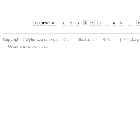
« poprzednie
1
2
3
4
5
6
7
8
9
...
4
Copyright © Wyborcza sp. z o.o.
O nas
Staże u nas
Reklama
Polityka 
Ustawienia prywatności