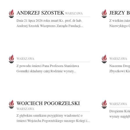
ANDRZEJ SZOSTEK
JERZY 
WARSZAWA
Dnia 21 lipca 2026 roku zmarł Ks. prof. dr hab.
Z wielkim żal
Andrzej Szostek Wiceprezes Zarządu Fundacji...
Niezwykłego C
WARSZAWA
WARSZAWA
Z powodu śmierci Pana Profesora Stanisława
Naszemu Drogi
Gomułki składamy całej Rodzinie wyrazy...
Zbyszkowi Kisi
WOJCIECH POGORZELSKI
WARSZAWA
WARSZAWA
Drogiemu Kol
Z głębokim smutkiem przyjęliśmy wiadomość o
wyrazy najgłę
śmierci Wojciecha Pogorzelskiego naszego Kolegi i...