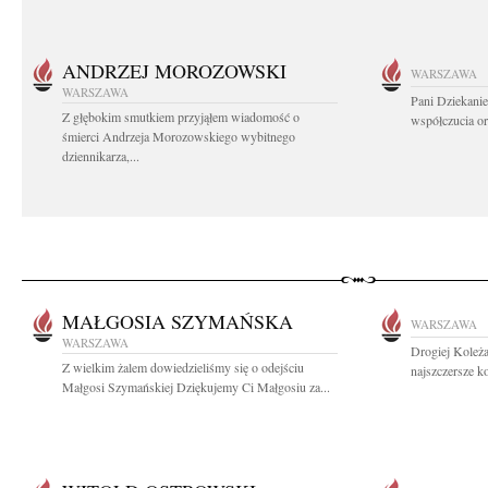
ANDRZEJ MOROZOWSKI
WARSZAWA
WARSZAWA
Pani Dziekanie
Z głębokim smutkiem przyjąłem wiadomość o
współczucia or
śmierci Andrzeja Morozowskiego wybitnego
dziennikarza,...
MAŁGOSIA SZYMAŃSKA
WARSZAWA
WARSZAWA
Drogiej Koleż
Z wielkim żalem dowiedzieliśmy się o odejściu
najszczersze k
Małgosi Szymańskiej Dziękujemy Ci Małgosiu za...