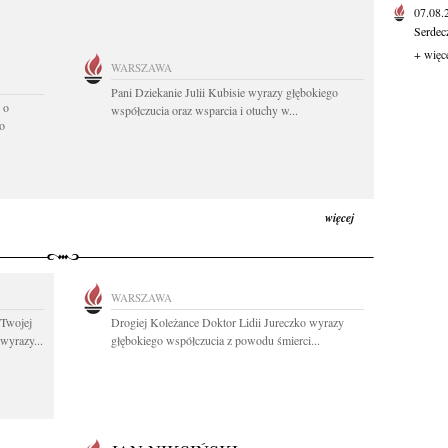
07.08
Serdec
+ więc
WARSZAWA
Pani Dziekanie Julii Kubisie wyrazy głębokiego
 o
współczucia oraz wsparcia i otuchy w...
o
więcej
WARSZAWA
 Twojej
Drogiej Koleżance Doktor Lidii Jureczko wyrazy
wyrazy...
głębokiego współczucia z powodu śmierci...