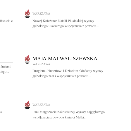
WARSZAWA
łczucia z
Naszej Koleżance Natalii Piusińskiej wyrazy
głębokiego i szczerego współczucia z powodu...
MAJA MAI WALISZEWSKA
WARSZAWA
 śmierci
Drogiemu Hubertowi i Dzieciom składamy wyrazy
iego...
głębokiego żalu i współczucia z powodu...
WARSZAWA
ia
Pani Małgorzacie Zakościelnej Wyrazy najgłębszego
współczucia z powodu śmierci Matki...