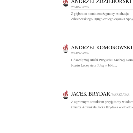
ANDRZEJ ZDZIEBORSKI
WARSZAWA
Z głębokim smutkiem żegnamy Andrzeja
Zdzieborskiego Długoletniego członka Spółdz
ANDRZEJ KOMOROWSKI
WARSZAWA
Odszedł mój Bliski Przyjaciel Andrzej Ko
Joasiu Łączę się z Tobą w bólu...
JACEK BRYDAK
WARSZAWA
Z ogromnym smutkiem przyjęliśmy wiadom
śmierci Adwokata Jacka Brydaka wieloletnie