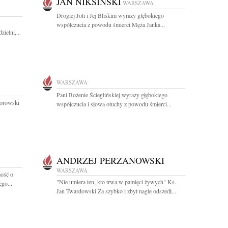
JAN NIKSIŃSKI
WARSZAWA
Drogiej Joli i Jej Bliskim wyrazy głębokiego
współczucia z powodu śmierci Męża Janka...
ielni,...
WARSZAWA
Pani Bożenie Ścieglińskiej wyrazy głębokiego
morowski
współczucia i słowa otuchy z powodu śmierci...
ANDRZEJ PERZANOWSKI
WARSZAWA
ość o
"Nie umiera ten, kto trwa w pamięci żywych" Ks.
go...
Jan Twardowski Za szybko i zbyt nagle odszedł...