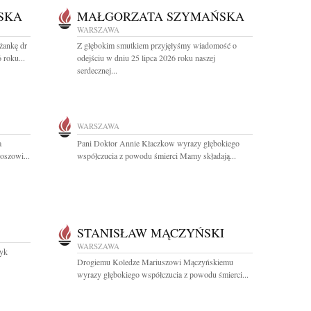
SKA
MAŁGORZATA SZYMAŃSKA
WARSZAWA
żankę dr
Z głębokim smutkiem przyjęłyśmy wiadomość o
 roku...
odejściu w dniu 25 lipca 2026 roku naszej
serdecznej...
WARSZAWA
a
Pani Doktor Annie Kłaczkow wyrazy głębokiego
oszowi...
współczucia z powodu śmierci Mamy składają...
STANISŁAW MĄCZYŃSKI
WARSZAWA
zyk
Drogiemu Koledze Mariuszowi Mączyńskiemu
wyrazy głębokiego współczucia z powodu śmierci...