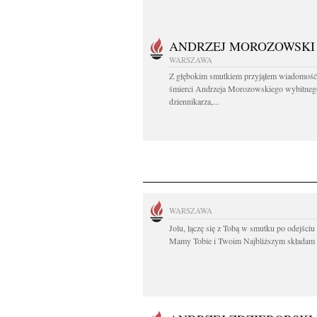
ANDRZEJ MOROZOWSKI
WARSZAWA
Z głębokim smutkiem przyjąłem wiadomość
śmierci Andrzeja Morozowskiego wybitneg
dziennikarza,...
WARSZAWA
Jolu, łączę się z Tobą w smutku po odejściu
Mamy Tobie i Twoim Najbliższym składam 