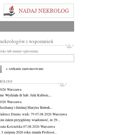
 nekrologów i wspomnień
wisko lub numer ogłoszenia:
+ szukanie zaawansowane
KROLOGI
.2026
Warszawa
ie Wydziału dr hab. Julii Kubisie,...
.2026
Warszawa
kochanej i dzielnej Marylce Butruk...
Tadeusz Duniec
wiek: 79
07.08.2026
Warszawa
kim żalem przyjęliśmy wiadomość, że 29...
zata Kościelska
07.08.2026
Warszawa
3 sierpnia 2026 roku zmarła Profesor...