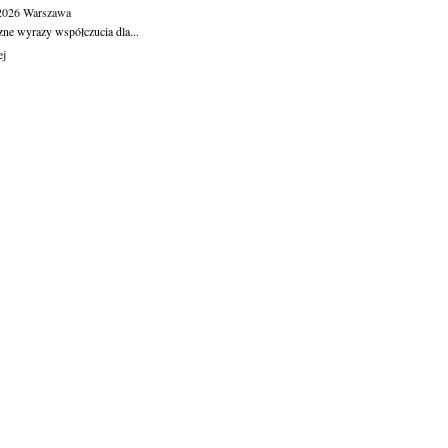
.2026
Warszawa
zne wyrazy współczucia dla...
ej