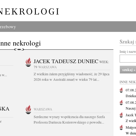
grzebowy
Inne nekrologi
Szukaj
Imię i naz
JACEK TADEUSZ DUNIEC
WIEK:
79
WARSZAWA
Z wielkim żalem przyjęliśmy wiadomość, że 29 lipca
 w...
2026 roku w Australii zmarł w wieku 79 lat...
INNE NE
07.08
Dziekan
07.08
SKA
Naszej 
WARSZAWA
Jacek 
Serdeczne wyrazy współczucia dla naszego Szefa
Z wiel
or
Profesora Dariusza Koziorowskiego z powodu...
Małgor
W dniu 