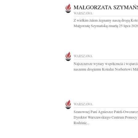
MAŁGORZATA SZYMAŃ
WARSZAWA
Z wielkim żalem żegnamy naszą drogą Kole
Małgorzatę Szymańską zmarłą 25 lipca 2026
WARSZAWA
Najszczersze wyrazy współczucia i wsparci
naszemu drogiemu Koledze Norbertowi Mił
WARSZAWA
Szanownej Pani Agnieszce Pateli-Owczarc
Dyrektor Warszawskiego Centrum Pomocy
Rodzinie...