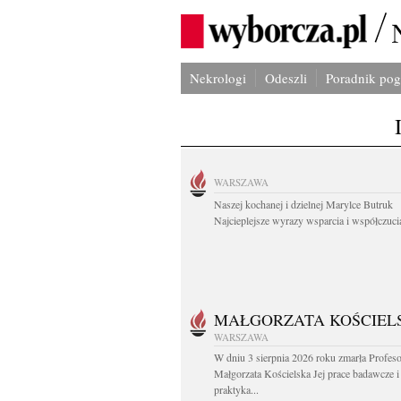
Nekrologi
Odeszli
Poradnik po
WARSZAWA
Naszej kochanej i dzielnej Marylce Butruk
Najcieplejsze wyrazy wsparcia i współczucia
MAŁGORZATA KOŚCIEL
WARSZAWA
W dniu 3 sierpnia 2026 roku zmarła Profes
Małgorzata Kościelska Jej prace badawcze i
praktyka...