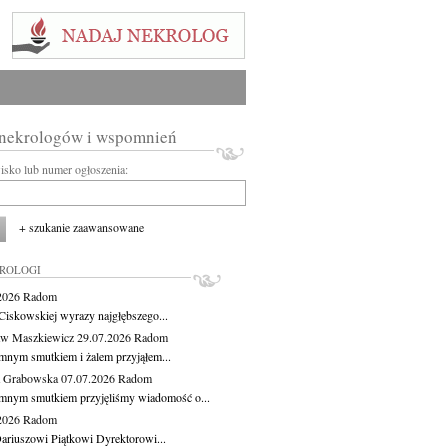
 nekrologów i wspomnień
wisko lub numer ogłoszenia:
+ szukanie zaawansowane
KROLOGI
.2026
Radom
Ciskowskiej wyrazy najgłębszego...
aw Maszkiewicz
29.07.2026
Radom
mnym smutkiem i żalem przyjąłem...
a Grabowska
07.07.2026
Radom
mnym smutkiem przyjęliśmy wiadomość o...
.2026
Radom
ariuszowi Piątkowi Dyrektorowi...