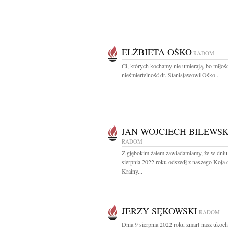
ELŻBIETA OŚKO
RADOM
Ci, których kochamy nie umierają, bo miłość
nieśmiertelność dr. Stanisławowi Ośko...
JAN WOJCIECH BILEWSK
RADOM
Z głębokim żalem zawiadamiamy, że w dniu
sierpnia 2022 roku odszedł z naszego Koła 
Krainy...
JERZY SĘKOWSKI
RADOM
Dnia 9 sierpnia 2022 roku zmarł nasz ukoc