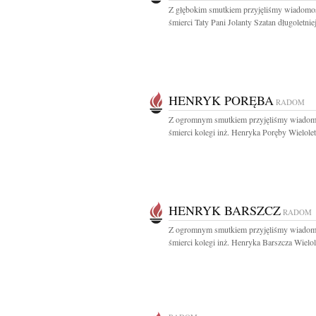
Z głębokim smutkiem przyjęliśmy wiadomo
śmierci Taty Pani Jolanty Szatan długoletniej
HENRYK PORĘBA
RADOM
Z ogromnym smutkiem przyjęliśmy wiadom
śmierci kolegi inż. Henryka Poręby Wielolet
HENRYK BARSZCZ
RADOM
Z ogromnym smutkiem przyjęliśmy wiadom
śmierci kolegi inż. Henryka Barszcza Wielol