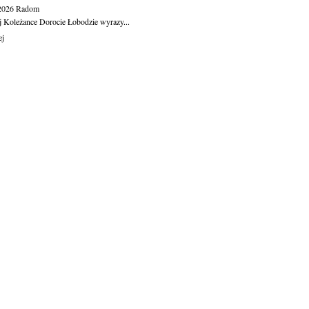
.2026
Radom
j Koleżance Dorocie Łobodzie wyrazy...
ej