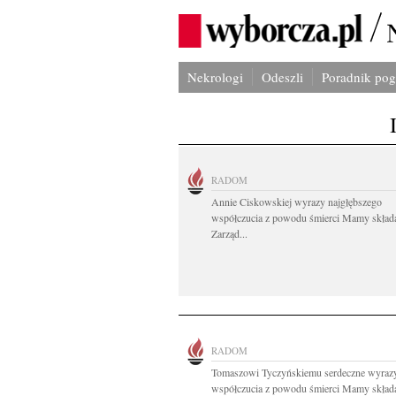
Nekrologi
Odeszli
Poradnik po
RADOM
Annie Ciskowskiej wyrazy najgłębszego
współczucia z powodu śmierci Mamy skład
Zarząd...
RADOM
Tomaszowi Tyczyńskiemu serdeczne wyraz
współczucia z powodu śmierci Mamy składaj