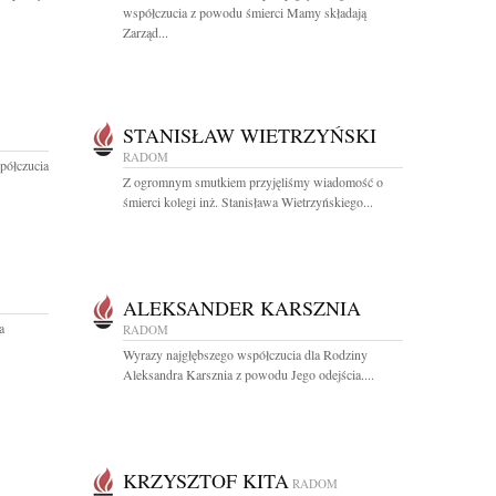
współczucia z powodu śmierci Mamy składają
Zarząd...
STANISŁAW WIETRZYŃSKI
RADOM
półczucia
Z ogromnym smutkiem przyjęliśmy wiadomość o
śmierci kolegi inż. Stanisława Wietrzyńskiego...
ALEKSANDER KARSZNIA
a
RADOM
Wyrazy najgłębszego współczucia dla Rodziny
Aleksandra Karsznia z powodu Jego odejścia....
KRZYSZTOF KITA
RADOM