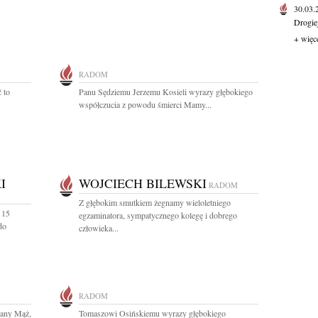
30.03
Drogie
+ więc
RADOM
 to
Panu Sędziemu Jerzemu Kosieli wyrazy głębokiego
współczucia z powodu śmierci Mamy...
I
WOJCIECH BILEWSKI
RADOM
Z głębokim smutkiem żegnamy wieloletniego
 15
egzaminatora, sympatycznego kolegę i dobrego
do
człowieka...
RADOM
hany Mąż,
Tomaszowi Osińskiemu wyrazy głębokiego