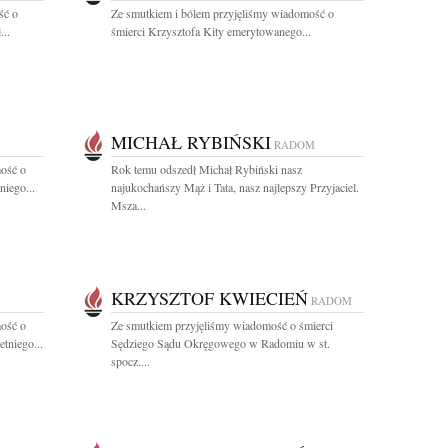
ść o
Ze smutkiem i bólem przyjęliśmy wiadomość o
...
śmierci Krzysztofa Kity emerytowanego...
MICHAŁ RYBIŃSKI
RADOM
ość o
Rok temu odszedł Michał Rybiński nasz
niego...
najukochańszy Mąż i Tata, nasz najlepszy Przyjaciel.
Msza...
KRZYSZTOF KWIECIEŃ
RADOM
ość o
Ze smutkiem przyjęliśmy wiadomość o śmierci
etniego...
Sędziego Sądu Okręgowego w Radomiu w st.
spocz....