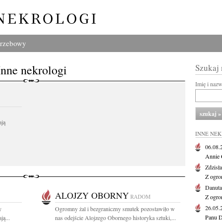
grzebowy
Inne nekrologi
Szukaj
Imię i naz
ają
INNE NE
06.08
Annie 
Zdzisł
Z ogro
Danut
ALOJZY OBORNY
RADOM
Z ogro
26.05
y
Ogromny żal i bezgraniczny smutek pozostawiło w
Panu D
ą...
nas odejście Alojzego Obornego historyka sztuki,...