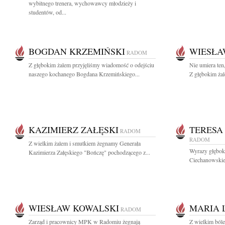
wybitnego trenera, wychowawcy młodzieży i
studentów, od...
BOGDAN KRZEMIŃSKI
WIESŁ
RADOM
Z głębokim żalem przyjęliśmy wiadomość o odejściu
Nie umiera ten
naszego kochanego Bogdana Krzemińskiego...
Z głębokim żal
KAZIMIERZ ZAŁĘSKI
TERESA
RADOM
RADOM
Z wielkim żalem i smutkiem żegnamy Generała
Wyrazy głęboki
Kazimierza Załęskiego "Bończę" pochodzącego z...
Ciechanowskie
WIESŁAW KOWALSKI
MARIA 
RADOM
Zarząd i pracownicy MPK w Radomiu żegnają
Z wielkim ból