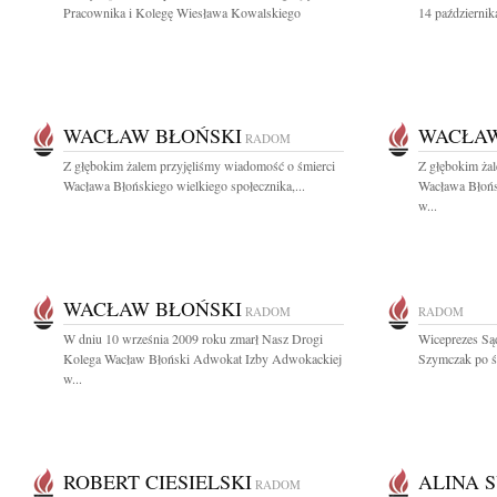
Pracownika i Kolegę Wiesława Kowalskiego
14 październik
WACŁAW BŁOŃSKI
WACŁAW
RADOM
Z głębokim żalem przyjęliśmy wiadomość o śmierci
Z głębokim ża
Wacława Błońskiego wielkiego społecznika,...
Wacława Błoń
w...
WACŁAW BŁOŃSKI
RADOM
RADOM
W dniu 10 września 2009 roku zmarł Nasz Drogi
Wiceprezes S
Kolega Wacław Błoński Adwokat Izby Adwokackiej
Szymczak po śm
w...
ROBERT CIESIELSKI
ALINA 
RADOM