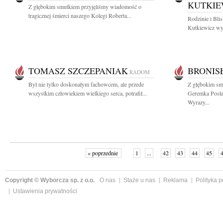
KUTKIE
Z głębokim smutkiem przyjęliśmy wiadomość o
tragicznej śmierci naszego Kolegi Roberta...
Rodzinie i Bli
Kutkiewicz wyr
TOMASZ SZCZEPANIAK
BRONIS
RADOM
Był nie tylko doskonałym fachowcem, ale przede
Z głębokim sm
wszystkim człowiekiem wielkiego serca, potrafił...
Geremka Posła
Wyrazy...
« poprzednie
1
...
42
43
44
45
Copyright © Wyborcza sp. z o.o.
O nas
Staże u nas
Reklama
Polityka 
Ustawienia prywatności