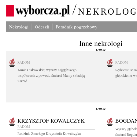
Nekrologi
Odeszli
Poradnik pogrzebowy
Inne nekrologi
RADOM
RADOM
Annie Ciskowskiej wyrazy najgłębszego
Sędziemu Mar
współczucia z powodu śmierci Mamy składają
głębokiemu wsp
Zarząd...
KRZYSZTOF KOWALCZYK
BOGDAN
RADOM
Wyrazy głębok
Rodzinie Zmarłego Krzysztofa Kowalczyka
śmierci Bogdan