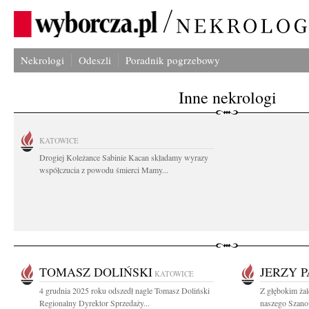
Nekrologi
Odeszli
Poradnik pogrzebowy
Inne nekrologi
KATOWICE
Drogiej Koleżance Sabinie Kacan składamy wyrazy
współczucia z powodu śmierci Mamy...
TOMASZ DOLIŃSKI
JERZY 
KATOWICE
4 grudnia 2025 roku odszedł nagle Tomasz Doliński
Z głębokim ża
Regionalny Dyrektor Sprzedaży...
naszego Szano