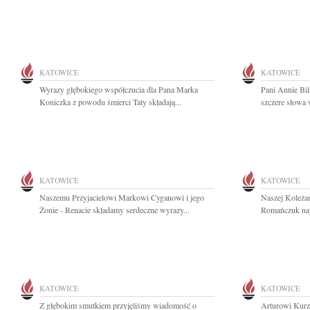
KATOWICE
KATOWICE
Wyrazy głębokiego współczucia dla Pana Marka
Pani Annie Bil
Koniczka z powodu śmierci Taty składają...
szczere słowa 
KATOWICE
KATOWICE
Naszemu Przyjacielowi Markowi Cyganowi i jego
Naszej Koleża
Żonie - Renacie składamy serdeczne wyrazy...
Romańczuk naj
KATOWICE
KATOWICE
Z głębokim smutkiem przyjęliśmy wiadomość o
Arturowi Kurz