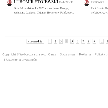
LUBOMIR STOJEWSKI
KATOWICE
KATOWICE
Dnia 20 października 2025 r. zmarł nasz Kolega,
Pani Beacie Dr
zasłużony działacz i Członek Honorowy Polskiego...
wykładowczyni 
« poprzednie
1
2
3
4
5
6
7
8
9
...
Copyright © Wyborcza sp. z o.o.
O nas
Staże u nas
Reklama
Polityka 
Ustawienia prywatności