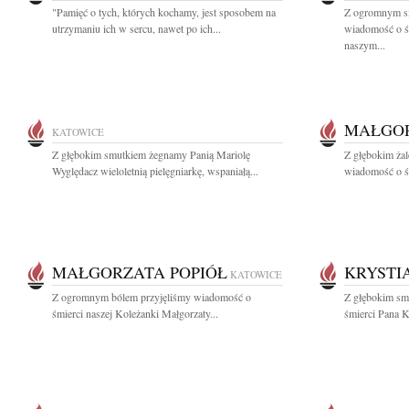
"Pamięć o tych, których kochamy, jest sposobem na
Z ogromnym sm
utrzymaniu ich w sercu, nawet po ich...
wiadomość o śm
naszym...
MAŁGOR
KATOWICE
Z głębokim smutkiem żegnamy Panią Mariolę
Z głębokim żal
Wyględacz wieloletnią pielęgniarkę, wspaniałą...
wiadomość o śm
MAŁGORZATA POPIÓŁ
KRYSTI
KATOWICE
Z ogromnym bólem przyjęliśmy wiadomość o
Z głębokim sm
śmierci naszej Koleżanki Małgorzaty...
śmierci Pana K