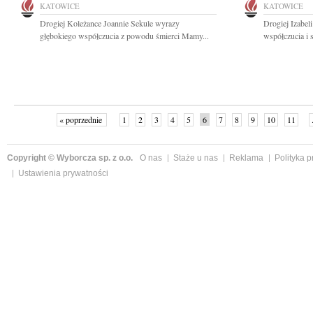
KATOWICE
KATOWICE
Drogiej Koleżance Joannie Sekule wyrazy
Drogiej Izabel
głębokiego współczucia z powodu śmierci Mamy...
współczucia i 
« poprzednie
1
2
3
4
5
6
7
8
9
10
11
Copyright © Wyborcza sp. z o.o.
O nas
Staże u nas
Reklama
Polityka 
Ustawienia prywatności