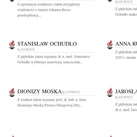
KATOWICE
Z ogromnym smutkiem i żalem przyjęliśmy
Z głębokim ża
wiadomość o śmierci Johanna Brosa
Ochudło znakom
przedsiębiorcy,...
STANISŁAW OCHUDŁO
ANNA R
KATOWICE
Z głębokim ża
Z głębokim żalem żegnamy dr. n. med. Stanisława
2025 r. zmarła
Ochudło wybitnego neurologa, nauczyciela...
DIONIZY MOSKA
JAROSŁ
KATOWICE
KATOWICE
Z wielkim żalem żegnamy prof. dr. hab. n. farm.
Z głębokim ża
Dionizego Moskę Prezesa Okręgowej Izby...
dr n. med. Jar