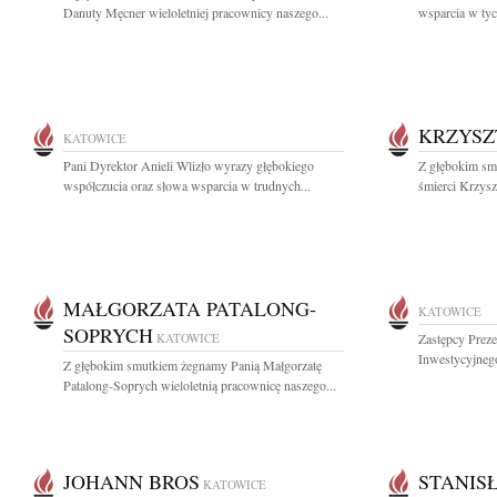
Danuty Męcner wieloletniej pracownicy naszego...
wsparcia w tyc
KRZYSZ
KATOWICE
Pani Dyrektor Anieli Wlizło wyrazy głębokiego
Z głębokim smu
współczucia oraz słowa wsparcia w trudnych...
śmierci Krzysz
MAŁGORZATA PATALONG-
KATOWICE
SOPRYCH
KATOWICE
Zastępcy Preze
Inwestycyjnego
Z głębokim smutkiem żegnamy Panią Małgorzatę
Patalong-Soprych wieloletnią pracownicę naszego...
JOHANN BROS
STANIS
KATOWICE