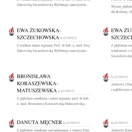
Żukowską-Szczechowską Wybitnego nauczyciela...
Wyrazy głębok
dla Rodziny i 
EWA ŻUKOWSKA-
EWA ŻU
SZCZECHOWSKA
SZCZE
KATOWICE
Z wielkim żalem żegnamy Prof. dr hab. n. med. Ewę
Z głębokim smu
Żukowską-Szczechowską Wybitnego nauczyciela...
wiadomość o ś
Szczechowskiej
BRONISŁAWA
KATOWICE
KORASZEWSKA-
Arturowi i Da
MATUSZEWSKA
i najbliższym 
KATOWICE
Z głębokim smutkiem i żalem żegnamy prof. dr hab.
n. med. Bronisławę Koraszewską-Matuszewską...
DANUTA MĘCNER
KATOWICE
KATOWICE
Z głębokim smutkiem zawiadamiamy o śmierci Pani
Arturowi Klim