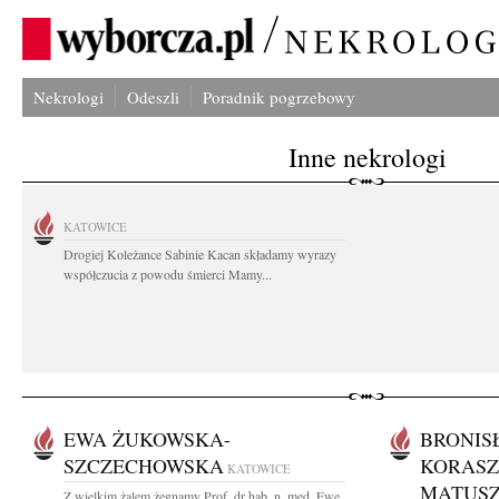
Nekrologi
Odeszli
Poradnik pogrzebowy
Inne nekrologi
KATOWICE
Drogiej Koleżance Sabinie Kacan składamy wyrazy
współczucia z powodu śmierci Mamy...
EWA ŻUKOWSKA-
BRONIS
SZCZECHOWSKA
KORASZ
KATOWICE
MATUS
Z wielkim żalem żegnamy Prof. dr hab. n. med. Ewę