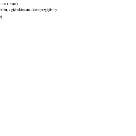
.2026
Gdańsk
Aniu, z głębokim smutkiem przyjęliśmy...
ej