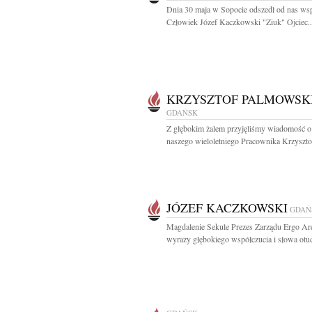
Dnia 30 maja w Sopocie odszedł od nas ws
Człowiek Józef Kaczkowski "Ziuk" Ojciec..
KRZYSZTOF PALMOWSK
GDAŃSK
Z głębokim żalem przyjęliśmy wiadomość o
naszego wieloletniego Pracownika Krzysztof
JÓZEF KACZKOWSKI
GDAŃ
Magdalenie Sekule Prezes Zarządu Ergo Ar
wyrazy głębokiego współczucia i słowa otuc