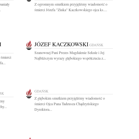
paniały
Z ogromnym smutkiem przyjęliśmy wiadomość o
.
śmierci Józefa "Ziuka" Kaczkowskiego ojca ks....
I
JÓZEF KACZKOWSKI
GDAŃSK
Szanownej Pani Prezes Magdalenie Sekule i Jej
 śmierci
Najbliższym wyrazy głębokiego współczucia z...
a...
GDAŃSK
SK
Z głębokim smutkiem przyjęliśmy wiadomość o
eny
śmierci Ojca Pana Tadeusza Chądzyńskiego
hy...
Dyrektora...