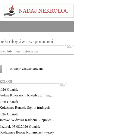
 nekrologów i wspomnień
wisko lub numer ogłoszenia:
+ szukanie zaawansowane
KROLOGI
.2026
Gdańsk
iotrze Koleżanki i Koledzy z firmy...
.2026
Gdańsk
Koleżance Renacie Sęk w trudnych...
.2026
Gdańsk
iotrowi Widzowi Radnemu Sejmiku...
Mazurek
03.08.2026
Gdańsk
 Koleżance Beacie Rumińskiej wyrazy...