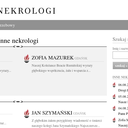
grzebowy
Inne nekrologi
Szukaj
Imię i naz
ZOFIA MAZUREK
GDAŃSK
Naszej Koleżance Beacie Rumińskiej wyrazy
yrazy...
głębokiego współczucia, żalu i wsparcia z...
INNE NE
06.08
Drogi P
05.08
Nasze 
04.08
JAN SZYMAŃSKI
GDAŃSK
Panu P
Zofia 
Z głębokim żalem przyjęliśmy wiadomość o śmierci
az...
Naszej
naszego kolegi Jana Szymańskiego Najszczersze...