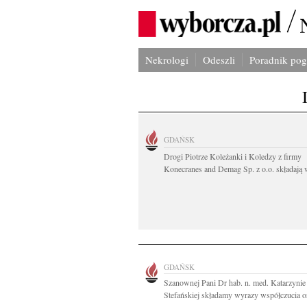
Nekrologi
Odeszli
Poradnik po
GDAŃSK
Drogi Piotrze Koleżanki i Koledzy z firmy
Konecranes and Demag Sp. z o.o. składają w
GDAŃSK
Szanownej Pani Dr hab. n. med. Katarzynie
Stefańskiej składamy wyrazy współczucia or