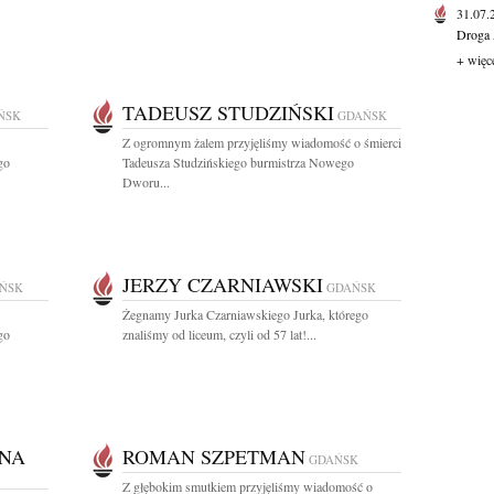
31.07
Droga 
+ więc
TADEUSZ STUDZIŃSKI
ŃSK
GDAŃSK
Z ogromnym żalem przyjęliśmy wiadomość o śmierci
go
Tadeusza Studzińskiego burmistrza Nowego
Dworu...
JERZY CZARNIAWSKI
ŃSK
GDAŃSK
Żegnamy Jurka Czarniawskiego Jurka, którego
go
znaliśmy od liceum, czyli od 57 lat!...
NA
ROMAN SZPETMAN
GDAŃSK
Z głębokim smutkiem przyjęliśmy wiadomość o