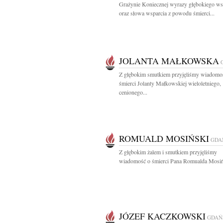
Grażynie Koniecznej wyrazy głębokiego ws
oraz słowa wsparcia z powodu śmierci...
JOLANTA MAŁKOWSKA
Z głębokim smutkiem przyjęliśmy wiadomo
śmierci Jolanty Małkowskiej wieloletniego,
cenionego...
ROMUALD MOSIŃSKI
GDA
Z głębokim żalem i smutkiem przyjęliśmy
wiadomość o śmierci Pana Romualda Mosiń
JÓZEF KACZKOWSKI
GDAŃ