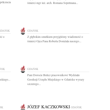
półczucia
śmierci mgr inż. arch. Romana Szpetmana...
GDAŃSK
GDAŃSK
ść o
Z głębokim smutkiem przyjęliśmy wiadomość o
śmierci Ojca Pana Roberta Domżała naszego...
ŃSK
GDAŃSK
Pani Dorocie Bulicz pracownikowi Wydziału
skiego...
Geodezji Urzędu Miejskiego w Gdańsku wyrazy
szczerego...
JÓZEF KACZKOWSKI
SK
GDAŃSK