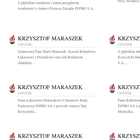
trwa. Wisława 
Z głębokim smutkiem i żalem przyjęliśmy
wiadomość o śmierci Prezesa Zarządu INPRO S.A....
KRZYSZTOF MARASZEK
KRZYSZ
GDAŃSK
GDAŃSK
Szanownej Pani Marii Maraszek, Synom Robertowi,
Z głębokim ża
Łukaszowi i Przemkowi oraz Ich Rodzinom
Krzysztofa Ma
składamy...
S.A....
KRZYSZTOF MARASZEK
KRZYSZ
GDAŃSK
GDAŃSK
Panu Łukaszowi Maraszkowi Członkowi Rady
Panu Roberto
Nadzorczej INPRO SA z powodu śmierci Taty
INPRO SA z po
Krzysztofa...
Maraszka...
KRZYSZTOF MARASZEK
KRZYSZ