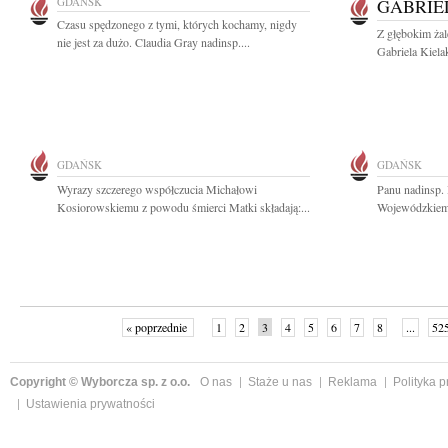
GDAŃSK
GABRIE
Czasu spędzonego z tymi, których kochamy, nigdy
Z głębokim ża
nie jest za dużo. Claudia Gray nadinsp....
Gabriela Kiela
GDAŃSK
GDAŃSK
Wyrazy szczerego współczucia Michałowi
Panu nadinsp
Kosiorowskiemu z powodu śmierci Matki składają:...
Wojewódzkiemu
« poprzednie
1
2
3
4
5
6
7
8
...
52
Copyright © Wyborcza sp. z o.o.
O nas
Staże u nas
Reklama
Polityka 
Ustawienia prywatności