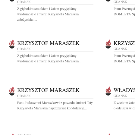
GDAŃSK
GDAŃSK
Z głębokim smutkiem i żalem przyjęliśmy
Panu Przemys
wiadomość o śmierci Krzysztofa Maraszka
DOMESTA Spółk
założyciela i...
KRZYSZTOF MARASZEK
KRZYSZ
GDAŃSK
GDAŃSK
Z głębokim smutkiem i żalem przyjęliśmy
Panu Przemys
wiadomość o śmierci Krzysztofa Maraszka...
DOMESTA Spółk
KRZYSZTOF MARASZEK
WŁADYS
GDAŃSK
GDAŃSK
Panu Łukaszowi Maraszkowi z powodu śmierci Taty
Z wielkim żal
Krzysztofa Maraszka najszczersze kondolencje...
o odejściu w d