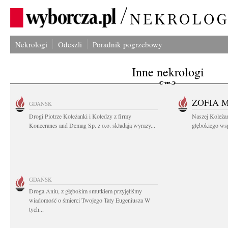
Nekrologi
Odeszli
Poradnik pogrzebowy
Inne nekrologi
ZOFIA 
GDAŃSK
Drogi Piotrze Koleżanki i Koledzy z firmy
Naszej Koleża
Konecranes and Demag Sp. z o.o. składają wyrazy...
głębokiego wspó
GDAŃSK
Droga Aniu, z głębokim smutkiem przyjęliśmy
wiadomość o śmierci Twojego Taty Eugeniusza W
tych...