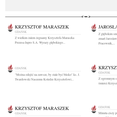
KRZYSZTOF MARASZEK
JAROSŁ
GDAŃSK
Z głębokim sm
Z wielkim żalem żegnamy Krzysztofa Maraszka
zmarł Jarosław
Prezesa Inpro S.A. Wyrazy głębokiego...
Pracownik,...
KRZYSZ
GDAŃSK
GDAŃSK
"Można odejść na zawsze, by stale być blisko" ks. J.
Z ogromnym s
Twardowski Naszemu Koledze Krzysztofowi...
śmierci Krzysz
KRZYSZTOF MARASZEK
GDAŃSK
Minuta ciszy 
GDAŃSK