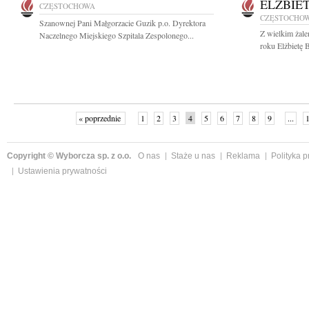
ELŻBIE
CZĘSTOCHOWA
CZĘSTOCHO
Szanownej Pani Małgorzacie Guzik p.o. Dyrektora
Z wielkim żal
Naczelnego Miejskiego Szpitala Zespolonego...
roku Elżbietę 
« poprzednie
1
2
3
4
5
6
7
8
9
...
Copyright © Wyborcza sp. z o.o.
O nas
Staże u nas
Reklama
Polityka 
Ustawienia prywatności