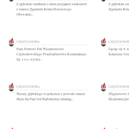
Z głębokim smutkiem i żalem przyjąłem wiadomość
Z głębokim sm
o śmierci Zygmunta Rolata Honorowego
Zygmunta Rolat
Obywatela...
CZĘSTOCHOWA
CZĘSTOCHO
Panu Piotrowi Pali Wiceprezesowi
Łącząc się w ż
Częstochowskiego Przedsiębiorstwa Komunalnego
Katarzyny Gruc
Sp. z o.o. wyrazy...
CZĘSTOCHOWA
CZĘSTOCHO
Wyrazy głębokiego współczucia z powodu śmierci
Zbigniewowi S
Męża dla Pani Joli Radolińskiej składają...
Eksploatacyjno