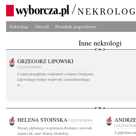
Nekrologi
Odeszli
Poradnik pogrzebowy
Inne nekrologi
GRZEGORZ LIPOWSKI
CZĘSTOCHOWA
Z żalem przyjęliśmy wiadomość o śmierci Grzegorza
Lipowskiego byłego wojewody częstochowskiego
w...
HELENA STOIŃSKA
ANDRZE
CZĘSTOCHOWA
CZĘSTOCHO
Wyrazy głębokiego współczucia Rodzinie z powodu
Z głębokim smu
śmierci lek. med. Heleny Stoińskiej...