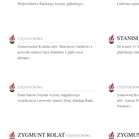
Województwa Śląskiego wyrazy głębokiego...
Ludwina częst
STANIS
CZĘSTOCHOWA
Szanownemu Koledze adw. Marcinowi Janikowi z
Dr n.med. O. 
powodu śmierci Ojca składamy z głębi serca
głębokiego żal
płynące...
CZĘSTOCHOWA
CZĘSTOCHO
Panu Janowi Szymie wyrazy najgłębszego
Szanownej Ko
współczucia z powodu śmierci Żony składają Rada...
adw. Anecie N
Pawłowi...
ZYGMUNT ROLAT
ZYGMUN
CZĘSTOCHOWA