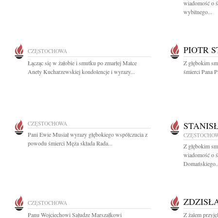
wiadomość o ś
wybitnego...
PIOTR 
CZĘSTOCHOWA
Łącząc się w żałobie i smutku po zmarłej Matce
Z głębokim sm
Anety Kucharzewskiej kondolencje i wyrazy...
śmierci Pana Pi
CZĘSTOCHOWA
STANIS
Pani Ewie Musiał wyrazy głębokiego współczucia z
CZĘSTOCHO
powodu śmierci Męża składa Rada...
Z głębokim smu
wiadomość o ś
Domańskiego..
ZDZISŁ
CZĘSTOCHOWA
Panu Wojciechowi Sałudze Marszałkowi
Z żalem przyj