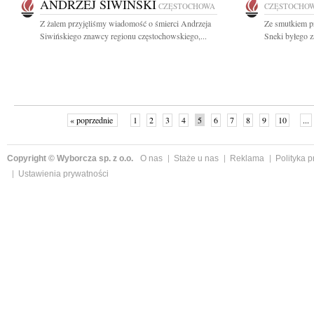
ANDRZEJ SIWIŃSKI
CZĘSTOCHOWA
CZĘSTOCHO
Z żalem przyjęliśmy wiadomość o śmierci Andrzeja
Ze smutkiem pr
Siwińskiego znawcy regionu częstochowskiego,...
Sneki byłego z
« poprzednie
1
2
3
4
5
6
7
8
9
10
...
Copyright © Wyborcza sp. z o.o.
O nas
Staże u nas
Reklama
Polityka 
Ustawienia prywatności