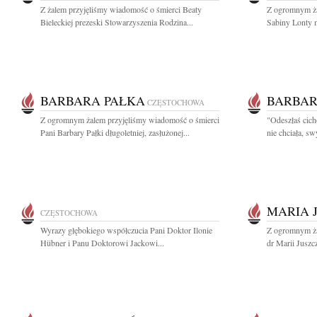
Z żalem przyjęliśmy wiadomość o śmierci Beaty
Z ogromnym ża
Bieleckiej prezeski Stowarzyszenia Rodzina...
Sabiny Lonty ma
BARBARA PAŁKA
BARBAR
CZĘSTOCHOWA
Z ogromnym żalem przyjęliśmy wiadomość o śmierci
"Odeszłaś cich
Pani Barbary Pałki długoletniej, zasłużonej...
nie chciała, s
MARIA 
CZĘSTOCHOWA
Wyrazy głębokiego współczucia Pani Doktor Ilonie
Z ogromnym ża
Hübner i Panu Doktorowi Jackowi...
dr Marii Juszczy