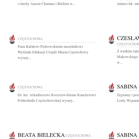
i otuchy Anecie Chamara i Bliskim w...
śmierci lek. m
CZESŁA
CZĘSTOCHOWA
CZĘSTOCHO
Panu Rafałowi Piotrowskiemu naczelnikowi
Z wielkim żal
Wydziału Edukacji Urzędu Miasta Częstochowy
Makowskiego wi
wyrazy...
w...
SABINA
CZĘSTOCHOWA
Dr. inż. Arkadiuszowi Kociszewskiemu Kanclerzowi
Żegnamy i poz
Politechniki Częstochowskiej wyrazy...
Lonty Wspaniał
BEATA BIELECKA
SABINA
CZĘSTOCHOWA