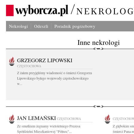
Nekrologi
Odeszli
Poradnik pogrzebowy
Inne nekrologi
GRZEGORZ LIPOWSKI
CZĘSTOCHOWA
Z żalem przyjęliśmy wiadomość o śmierci Grzegorza
Lipowskiego byłego wojewody częstochowskiego
w...
JAN LEMAŃSKI
CZĘSTOCHOWA
CZĘSTOCHO
Ze smutkiem żegnamy wieloletniego Prezesa
Z głębokim sm
Spółdzielni Mieszkaniowej "Północ"...
śmierci Pana m