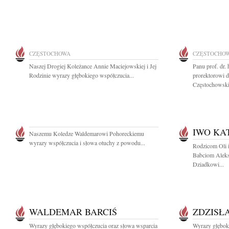
CZĘSTOCHOWA
CZĘSTOCHO
Naszej Drogiej Koleżance Annie Maciejowskiej i Jej
Panu prof. dr.
Rodzinie wyrazy głębokiego współczucia...
prorektorowi d
Częstochowskie
IWO KA
Naszemu Koledze Waldemarowi Pohoreckiemu
wyrazy współczucia i słowa otuchy z powodu...
Rodzicom Oli i
Babciom Aleks
Dziadkowi...
WALDEMAR BARCIŚ
ZDZISŁ
Wyrazy głębokiego współczucia oraz słowa wsparcia
Wyrazy głębok