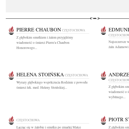
PIERRE CHAUBON
EDMUND
CZĘSTOCHOWA
CZĘSTOCHO
Z głębokim smutkiem i żalem przyjęliśmy
Najszczersze w
wiadomość o śmierci Pierre'a Chaubon
żalu Adamowi 
Honorowego...
HELENA STOIŃSKA
ANDRZE
CZĘSTOCHOWA
CZĘSTOCHO
Wyrazy głębokiego współczucia Rodzinie z powodu
Z głębokim smu
śmierci lek. med. Heleny Stoińskiej...
wiadomość o ś
wybitnego...
PIOTR 
CZĘSTOCHOWA
Łącząc się w żałobie i smutku po zmarłej Matce
Z głębokim sm