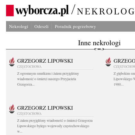
Nekrologi
Odeszli
Poradnik pogrzebowy
Inne nekrologi
GRZEGORZ LIPOWSKI
GRZEGO
CZĘSTOCHOWA
CZĘSTOCHO
Z ogromnym smutkiem i żalem przyjęliśmy
Z głębokim sm
wiadomość o śmierci naszego Przyjaciela
Lipowskiego W
Grzegorza...
1980...
GRZEGORZ LIPOWSKI
CZĘSTOCHOWA
Z żalem przyjęliśmy wiadomość o śmierci Grzegorza
Lipowskiego byłego wojewody częstochowskiego
w...