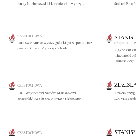
Anety Kucharzewskiej kondolencje i wyrazy...
śmierci Pana Pi
CZĘSTOCHOWA
STANIS
Pani Ewie Musiał wyrazy głębokiego współczucia z
CZĘSTOCHO
powodu śmierci Męża składa Rada...
Z głębokim smu
wiadomość o ś
Domańskiego..
ZDZISŁ
CZĘSTOCHOWA
Panu Wojciechowi Sałudze Marszałkowi
Z żalem przyj
Województwa Śląskiego wyrazy głębokiego...
Ludwina częst
STANIS
CZĘSTOCHOWA