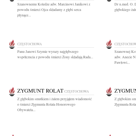
Szanownemu Koledze adw. Marcinowi Janikowi z
Dr n.med. O. 
powodu śmierci Ojca składamy z głębi serca
głębokiego żal
płynące...
CZĘSTOCHOWA
CZĘSTOCHO
Panu Janowi Szymie wyrazy najgłębszego
Szanownej Ko
współczucia z powodu śmierci Żony składają Rada...
adw. Anecie N
Pawłowi...
ZYGMUNT ROLAT
ZYGMUN
CZĘSTOCHOWA
Z głębokim smutkiem i żalem przyjąłem wiadomość
Z głębokim sm
o śmierci Zygmunta Rolata Honorowego
Zygmunta Rolat
Obywatela...