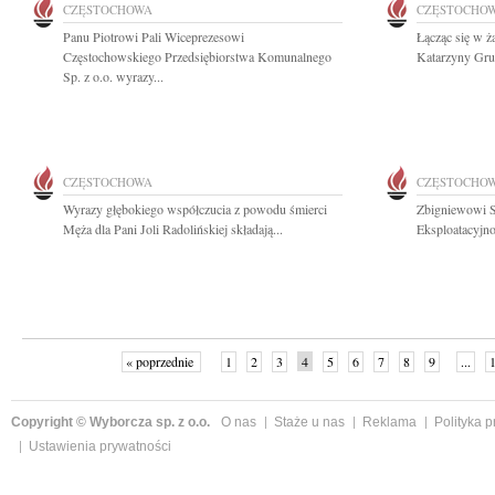
CZĘSTOCHOWA
CZĘSTOCHO
Panu Piotrowi Pali Wiceprezesowi
Łącząc się w ż
Częstochowskiego Przedsiębiorstwa Komunalnego
Katarzyny Gruc
Sp. z o.o. wyrazy...
CZĘSTOCHOWA
CZĘSTOCHO
Wyrazy głębokiego współczucia z powodu śmierci
Zbigniewowi S
Męża dla Pani Joli Radolińskiej składają...
Eksploatacyjno
« poprzednie
1
2
3
4
5
6
7
8
9
...
Copyright © Wyborcza sp. z o.o.
O nas
Staże u nas
Reklama
Polityka 
Ustawienia prywatności