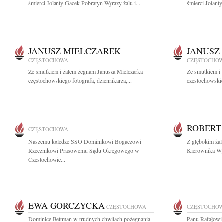
śmierci Jolanty Gacek-Pobratyn Wyrazy żalu i...
śmierci Jolant
JANUSZ MIELCZAREK
JANUSZ
CZĘSTOCHOWA
CZĘSTOCHO
Ze smutkiem i żalem żegnam Janusza Mielczarka
Ze smutkiem i
częstochowskiego fotografa, dziennikarza,...
częstochowskie
ROBERT
CZĘSTOCHOWA
Naszemu koledze SSO Dominikowi Bogaczowi
Z głębokim ża
Rzecznikowi Prasowemu Sądu Okręgowego w
Kierownika Wyd
Częstochowie...
EWA GORCZYCKA
CZĘSTOCHOWA
CZĘSTOCHO
Dominice Bettman w trudnych chwilach pożegnania
Panu Rafałowi