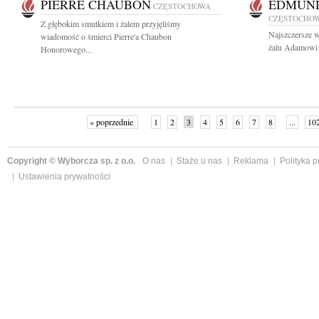
PIERRE CHAUBON
EDMUND
CZĘSTOCHOWA
CZĘSTOCHO
Z głębokim smutkiem i żalem przyjęliśmy
Najszczersze w
wiadomość o śmierci Pierre'a Chaubon
żalu Adamowi 
Honorowego...
« poprzednie
1
2
3
4
5
6
7
8
...
10
Copyright © Wyborcza sp. z o.o.
O nas
Staże u nas
Reklama
Polityka 
Ustawienia prywatności