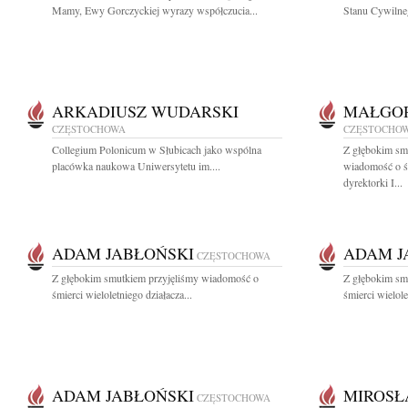
Mamy, Ewy Gorczyckiej wyrazy współczucia...
Stanu Cywilne
ARKADIUSZ WUDARSKI
MAŁGOR
CZĘSTOCHOWA
CZĘSTOCHO
Collegium Polonicum w Słubicach jako wspólna
Z głębokim smu
placówka naukowa Uniwersytetu im....
wiadomość o ś
dyrektorki I...
ADAM JABŁOŃSKI
ADAM J
CZĘSTOCHOWA
Z głębokim smutkiem przyjęliśmy wiadomość o
Z głębokim sm
śmierci wieloletniego działacza...
śmierci wielole
ADAM JABŁOŃSKI
MIROSŁ
CZĘSTOCHOWA