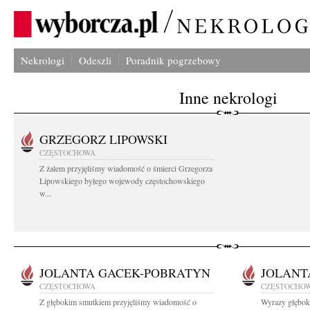
Nekrologi
Odeszli
Poradnik pogrzebowy
Inne nekrologi
GRZEGORZ LIPOWSKI
CZĘSTOCHOWA
Z żalem przyjęliśmy wiadomość o śmierci Grzegorza
Lipowskiego byłego wojewody częstochowskiego
w...
JOLANTA GACEK-POBRATYN
JOLANT
CZĘSTOCHOWA
CZĘSTOCHO
Z głębokim smutkiem przyjęliśmy wiadomość o
Wyrazy głębok