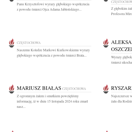
CZĘSTOCHO
Panu Krzysztofowi wyrazy głębokiego współczucia
Z głębokim ża
z powodu śmierci Ojca Adama Jabłońskiego...
Profesora Mir
ALEKS
CZĘSTOCHOWA
OSZCZE
Naszemu Koledze Markowi Kurkowskiemu wyrazy
głębokiego współczucia z powodu śmierci Brata...
Wyrazy głębok
śmierci ukocha
MARIUSZ BIAŁAS
RYSZAR
CZĘSTOCHOWA
Z ogromnym żalem i smutkiem powzięliśmy
Najszczersze w
informację, iż w dniu 15 listopada 2024 roku zmarł
żalu dla Rodzi
nasz...