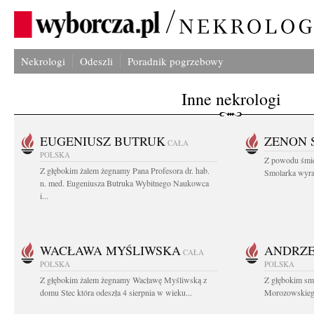
Nekrologi
Odeszli
Poradnik pogrzebowy
Inne nekrologi
EUGENIUSZ BUTRUK
ZENON 
CAŁA
POLSKA
Z powodu śmie
Z głębokim żalem żegnamy Pana Profesora dr. hab.
Smolarka wyraz
n. med. Eugeniusza Butruka Wybitnego Naukowca
i...
WACŁAWA MYŚLIWSKA
ANDRZE
CAŁA
POLSKA
POLSKA
Z głębokim żalem żegnamy Wacławę Myśliwską z
Z głębokim sm
domu Stec która odeszła 4 sierpnia w wieku...
Morozowskiego 