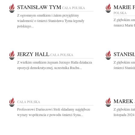
STANISŁAW TYM
MARIE 
CAŁA POLSKA
POLSKA
Z ogromnym smutkiem i żalem przyjęliśmy
Z głębokim sm
wiadomość o śmierci Stanisława Tyma legendy
śmierci Marie 
polskiego...
JERZY HALL
STANIS
CAŁA POLSKA
Z wielkim smutkiem żegnam Jerzego Halla działacza
Z głębokim sm
opozycji demokratycznej, uczestnika Ruchu...
śmierci Stanisł
MAREK 
CAŁA POLSKA
Profesorowi Dariuszowi Stoli składamy najgłębsze
Z głębokim ża
wyrazy współczucia z powodu śmierci Syna...
listopada 2024