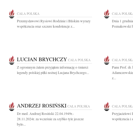
CAŁA POLSKA
CAŁA POLSK
Przemysławowi Rysiowi Rodzinie i Bliskim wyrazy
Dnia 1 grudni
współczucia oraz szczere kondolencje z...
Poznakowski h
LUCJAN BRYCHCZY
CAŁA POLSKA
CAŁA POLSK
Z ogromnym żalem przyjąłem informację o śmierci
Panu Prof. dr.
legendy polskiej piłki nożnej Lucjana Brychczego...
Adamczewskie
z...
ANDRZEJ ROSIŃSKI
CAŁA POLSKA
CAŁA POLSK
Dr med. Andrzej Rosiński 22.04.1949r.-
Przyjacielowi 
28.11.2024r. za wcześnie za szybko tyle jeszcze
współczucia i 
było...