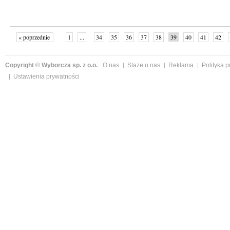
« poprzednie
1
...
34
35
36
37
38
39
40
41
42
»
Copyright © Wyborcza sp. z o.o.
O nas
Staże u nas
Reklama
Polityka 
Ustawienia prywatności