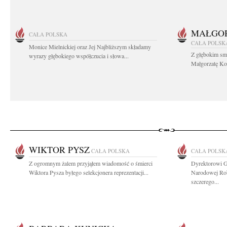
MAŁGOR
CAŁA POLSKA
CAŁA POLSK
Monice Mielnickiej oraz Jej Najbliższym składamy
Z głębokim sm
wyrazy głębokiego współczucia i słowa...
Małgorzatę Koś
WIKTOR PYSZ
CAŁA POLSKA
CAŁA POLSK
Z ogromnym żalem przyjąłem wiadomość o śmierci
Dyrektorowi G
Wiktora Pysza byłego selekcjonera reprezentacji...
Narodowej Rob
szczerego...