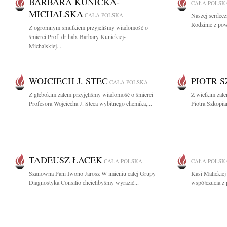
BARBARA KUNICKA-
CAŁA POLSK
MICHALSKA
CAŁA POLSKA
Naszej serdecz
Rodzinie z pow
Z ogromnym smutkiem przyjęliśmy wiadomość o
śmierci Prof. dr hab. Barbary Kunickiej-
Michalskiej...
WOJCIECH J. STEC
PIOTR 
CAŁA POLSKA
Z głębokim żalem przyjęliśmy wiadomość o śmierci
Z wielkim żal
Profesora Wojciecha J. Steca wybitnego chemika,...
Piotra Szkopia
TADEUSZ ŁACEK
CAŁA POLSKA
CAŁA POLSK
Szanowna Pani Iwono Jarosz W imieniu całej Grupy
Kasi Malickiej
Diagnostyka Consilio chcielibyśmy wyrazić...
współczucia z 