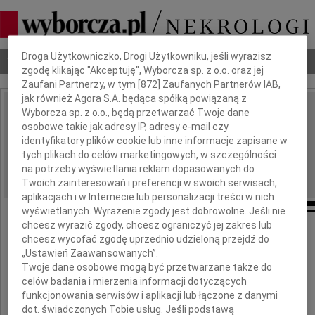
Dbamy o Twoją prywatność
Droga Użytkowniczko, Drogi Użytkowniku, jeśli wyrazisz
Nekrologi
Odeszli
Poradnik pogrzebowy
zgodę klikając "Akceptuję", Wyborcza sp. z o.o. oraz jej
Zaufani Partnerzy, w tym [
872
] Zaufanych Partnerów IAB,
jak również Agora S.A. będąca spółką powiązaną z
Wyborcza sp. z o.o., będą przetwarzać Twoje dane
IMIĘ I NAZWISKO:
osobowe takie jak adresy IP, adresy e-mail czy
identyfikatory plików cookie lub inne informacje zapisane w
cała Polska
REGION:
tych plikach do celów marketingowych, w szczególności
04.03.2025
na potrzeby wyświetlania reklam dopasowanych do
DATA EMISJI:
Twoich zainteresowań i preferencji w swoich serwisach,
aplikacjach i w Internecie lub personalizacji treści w nich
wyświetlanych. Wyrażenie zgody jest dobrowolne. Jeśli nie
chcesz wyrazić zgody, chcesz ograniczyć jej zakres lub
chcesz wycofać zgodę uprzednio udzieloną przejdź do
Wyrazy głębokiego współczucia dla
„Ustawień Zaawansowanych”.
Twoje dane osobowe mogą być przetwarzane także do
celów badania i mierzenia informacji dotyczących
funkcjonowania serwisów i aplikacji lub łączone z danymi
Magdaleny Redel
dot. świadczonych Tobie usług. Jeśli podstawą