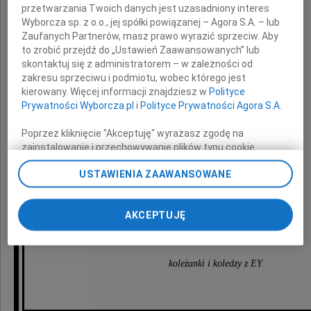
przetwarzania Twoich danych jest uzasadniony interes
Wyborcza sp. z o.o., jej spółki powiązanej – Agora S.A. – lub
Zaufanych Partnerów, masz prawo wyrazić sprzeciw. Aby
z powodu śmierci
to zrobić przejdź do „Ustawień Zaawansowanych” lub
skontaktuj się z administratorem – w zależności od
zakresu sprzeciwu i podmiotu, wobec którego jest
kierowany. Więcej informacji znajdziesz w
Polityce
Prywatności Wyborcza.pl
i
Polityce Prywatności Agora S.A.
Poprzez kliknięcie "Akceptuję" wyrażasz zgodę na
zainstalowanie i przechowywanie plików typu cookie
Wyborczej sp. z o. o. jej Zaufanych Partnerów i Agora S.A.
Taty
USTAWIENIA ZAAWANSOWANE
na Twoim urządzeniu końcowym. Możesz też w każdej
chwili zmienić swoje preferencje dot. plików cookie,
ponownie wywołując narzędzie do zarządzania Twoimi
AKCEPTUJĘ
preferencjami dot. przetwarzania danych poprzez
składają
odnośnik „Ustawienia prywatności” w stopce serwisu i
przechodząc do sekcji „Ustawienia zaawansowane”.
Zmiana ustawień plików cookie możliwa jest także za
koleżanki i koledzy z EY
pomocą ustawień przeglądarki.
My, nasi Zaufani Partnerzy i Agora S.A. możemy