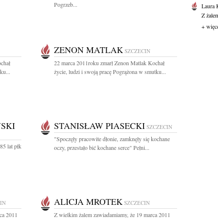
Pogrzeb...
Laura 
Z żale
+ więc
ZENON MATLAK
SZCZECIN
ochał
22 marca 2011roku zmarł Zenon Matlak Kochał
ku...
życie, ludzi i swoją pracę Pogrążona w smutku...
SKI
STANISŁAW PIASECKI
SZCZECIN
"Spoczęły pracowite dłonie, zamknęły się kochane
5 lat płk
oczy, przestało bić kochane serce" Pełni...
ALICJA MROTEK
IN
SZCZECIN
ca 2011
Z wielkim żalem zawiadamiamy, że 19 marca 2011