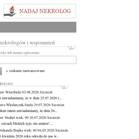
 nekrologów i wspomnień
wisko lub numer ogłoszenia:
+ szukanie zaawansowane
KROLOGI
aw Wierzbicki
03.08.2026
Szczecin
m zawiadamiamy, że w dniu 25.07.2026 r....
awa Włodarczak-Siuda
29.07.2026
Szczecin
okim żalem zawiadamiamy, że dnia 26...
aw Strabel
wiek: 90
20.07.2026
Szczecin
sercach bliskich żyje, nie umiera"...
Nekanda-Trepka
wiek: 80
04.05.2026
Szczecin
6 kwietnia 2026 roku odeszła do nas w...