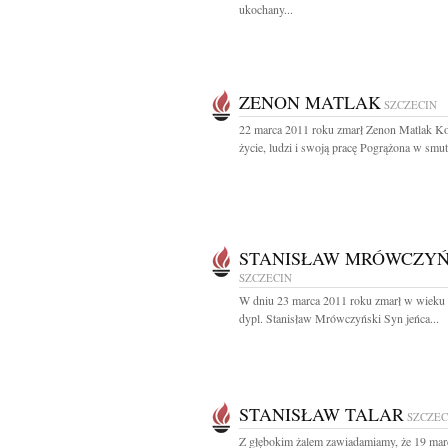
ukochany...
ZENON MATLAK
SZCZECIN
22 marca 2011 roku zmarł Zenon Matlak K
życie, ludzi i swoją pracę Pogrążona w smut
STANISŁAW MRÓWCZYŃ
SZCZECIN
W dniu 23 marca 2011 roku zmarł w wieku 8
dypl. Stanisław Mrówczyński Syn jeńca...
STANISŁAW TALAR
SZCZEC
Z głębokim żalem zawiadamiamy, że 19 mar