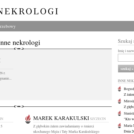
grzebowy
Inne nekrologi
Szukaj
Imię i naz
I
6 r.
gnanie...
INNE NE
Bogusł
Z żale
Mirosł
Z głęb
Stanisł
MAREK KARAKULSKI
IN
SZCZECIN
"Kto w 
Maria 
 5
Z głębokim żalem zawiadamiamy o śmierci
Dnia 2
ukochanego Męża i Taty Marka Karakulskiego