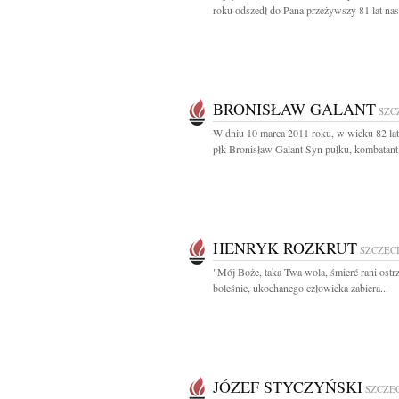
roku odszedł do Pana przeżywszy 81 lat nasz
BRONISŁAW GALANT
SZC
W dniu 10 marca 2011 roku, w wieku 82 lat
płk Bronisław Galant Syn pułku, kombatant.
HENRYK ROZKRUT
SZCZEC
"Mój Boże, taka Twa wola, śmierć rani ost
boleśnie, ukochanego człowieka zabiera...
JÓZEF STYCZYŃSKI
SZCZE