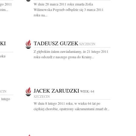
ego 2011
W dniu 28 marca 2011 roku zmarła Zofia
oim...
Wilimowska Pogrzeb odbędzie się 3 marca 2011
roku na...
KI
TADEUSZ GUZEK
SZCZECIN
Z głębokim żalem zawiadamiamy, że 21 lutego 2011
roku
roku odszedł z naszego grona do Krainy...
JACEK ZARUDZKI
ECIN
WIEK: 64
SZCZECIN
 lutego
W dniu 8 lutego 2011 roku, w wieku 64 lat po
ciężkiej chorobie, opatrzony sakramentami zmarł dr...