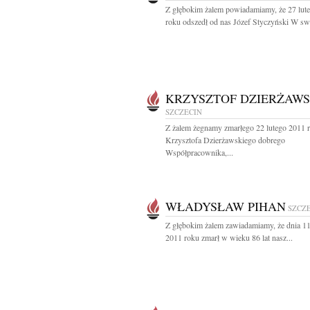
Z głębokim żalem powiadamiamy, że 27 lut
roku odszedł od nas Józef Styczyński W sw
KRZYSZTOF DZIERŻAWS
SZCZECIN
Z żalem żegnamy zmarłego 22 lutego 2011 
Krzysztofa Dzierżawskiego dobrego
Współpracownika,...
WŁADYSŁAW PIHAN
SZCZ
Z głębokim żalem zawiadamiamy, że dnia 11
2011 roku zmarł w wieku 86 lat nasz...