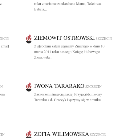
...
roku zmarła nasza ukochana Mama, Teściowa,
Babcia...
ZIEMOWIT OSTROWSKI
ZECIN
SZCZECIN
 zmarł
Z głębokim żalem żegnamy Zmarłego w dniu 10
..
marca 2011 roku naszego Kolegę klubowego
Ziemowita...
IWONA TARARAKO
IN
SZCZECIN
rzem
Zaskoczeni śmiercią naszej Przyjaciółki Iwony
Tararako z d. Graczyk Łączymy się w smutku...
ZOFIA WILIMOWSKA
CIN
SZCZECIN