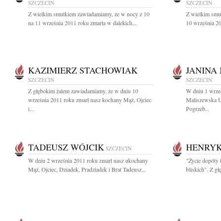
SZCZECIN
SZCZECIN
Z wielkim smutkiem zawiadamiamy, że w nocy z 10
Z wielkim smu
na 11 września 2011 roku zmarła w dalekich...
10 września 201
KAZIMIERZ STACHOWIAK
JANINA
SZCZECIN
SZCZECIN
Z głębokim żalem zawiadamiamy, że w dniu 10
W dniu 1 wrze
września 2011 roku zmarł nasz kochany Mąż, Ojciec
Maliszewska U
i...
Pogrzeb...
TADEUSZ WÓJCIK
HENRYK
SZCZECIN
W dniu 2 września 2011 roku zmarł nasz ukochany
"Życie dopóty 
Mąż, Ojciec, Dziadek, Pradziadek i Brat Tadeusz...
bliskich". Z gł