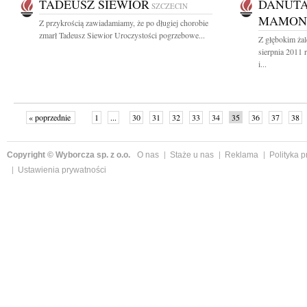
TADEUSZ SIEWIOR
DANUTA
SZCZECIN
MAMON
Z przykrością zawiadamiamy, że po długiej chorobie
zmarł Tadeusz Siewior Uroczystości pogrzebowe...
Z głębokim ża
sierpnia 2011 
i...
« poprzednie
1
...
30
31
32
33
34
35
36
37
38
»
Copyright © Wyborcza sp. z o.o.
O nas
Staże u nas
Reklama
Polityka 
Ustawienia prywatności