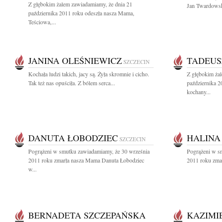
Z głębokim żalem zawiadamiamy, że dnia 21
Jan Twardowsk
października 2011 roku odeszła nasza Mama,
Teściowa,...
JANINA OLEŚNIEWICZ
TADEUS
SZCZECIN
Kochała ludzi takich, jacy są. Żyła skromnie i cicho.
Z głębokim ża
Tak też nas opuściła. Z bólem serca...
października 2
kochany...
DANUTA ŁOBODZIEC
HALINA
SZCZECIN
Pogrążeni w smutku zawiadamiamy, że 30 września
Pogrążeni w s
2011 roku zmarła nasza Mama Danuta Łobodziec
2011 roku zmar
w...
BERNADETA SZCZEPAŃSKA
KAZIMI