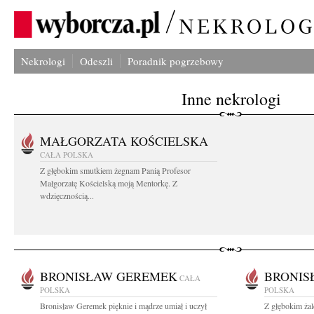
Nekrologi
Odeszli
Poradnik pogrzebowy
Inne nekrologi
MAŁGORZATA KOŚCIELSKA
CAŁA POLSKA
Z głębokim smutkiem żegnam Panią Profesor
Małgorzatę Kościelską moją Mentorkę. Z
wdzięcznością...
BRONISŁAW GEREMEK
BRONIS
CAŁA
POLSKA
POLSKA
Bronisław Geremek pięknie i mądrze umiał i uczył
Z głębokim ża