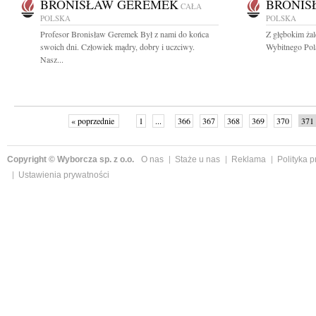
BRONISŁAW GEREMEK
BRONIS
CAŁA
POLSKA
POLSKA
Profesor Bronisław Geremek Był z nami do końca
Z głębokim ża
swoich dni. Człowiek mądry, dobry i uczciwy.
Wybitnego Pola
Nasz...
« poprzednie
1
...
366
367
368
369
370
371
Copyright © Wyborcza sp. z o.o.
O nas
Staże u nas
Reklama
Polityka 
Ustawienia prywatności