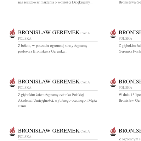
nas realizować marzenia o wolności Dziękujemy...
Bronisława Ge
BRONISŁAW GEREMEK
BRONIS
CAŁA
POLSKA
POLSKA
Z bólem, w poczuciu ogromnej straty żegnamy
Z głębokim ża
profesora Bronisława Geremka...
Geremka Posła 
BRONISŁAW GEREMEK
BRONIS
CAŁA
POLSKA
POLSKA
Z głębokim żalem żegnamy członka Polskiej
W dniu 13 lipc
Akademii Umiejętności, wybitnego uczonego i Męża
Bronisław Gere
stanu...
BRONISŁAW GEREMEK
BRONIS
CAŁA
POLSKA
Z ogromnym s