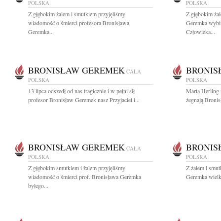
POLSKA
POLSKA
Z głębokim żalem i smutkiem przyjęliśmy
Z głębokim ża
wiadomość o śmierci profesora Bronisława
Geremka wybit
Geremka...
Człowieka...
BRONISŁAW GEREMEK
BRONIS
CAŁA
POLSKA
POLSKA
13 lipca odszedł od nas tragicznie i w pełni sił
Marta Herling 
profesor Bronisław Geremek nasz Przyjaciel i...
żegnają Bronis
BRONISŁAW GEREMEK
BRONIS
CAŁA
POLSKA
POLSKA
Z głębokim smutkiem i żalem przyjęliśmy
Z żalem i smu
wiadomość o śmierci prof. Bronisława Geremka
Geremka wielką 
byłego...