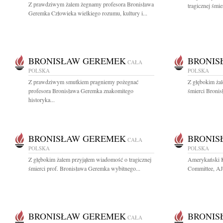
Z prawdziwym żalem żegnamy profesora Bronisława
tragicznej śmi
Geremka Człowieka wielkiego rozumu, kultury i...
BRONISŁAW GEREMEK
BRONIS
CAŁA
POLSKA
POLSKA
Z prawdziwym smutkiem pragniemy pożegnać
Z głębokim żal
profesora Bronisława Geremka znakomitego
śmierci Bronis
historyka...
BRONISŁAW GEREMEK
BRONIS
CAŁA
POLSKA
POLSKA
Z głębokim żalem przyjąłem wiadomość o tragicznej
Amerykański K
śmierci prof. Bronisława Geremka wybitnego...
Committee, AJ
BRONISŁAW GEREMEK
BRONIS
CAŁA