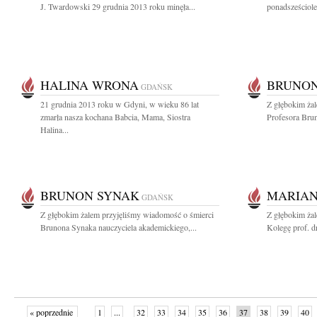
J. Twardowski 29 grudnia 2013 roku minęła...
ponadsześciolet
HALINA WRONA
BRUNON
GDAŃSK
21 grudnia 2013 roku w Gdyni, w wieku 86 lat
Z głębokim ża
zmarła nasza kochana Babcia, Mama, Siostra
Profesora Brun
Halina...
BRUNON SYNAK
MARIAN
GDAŃSK
Z głębokim żalem przyjęliśmy wiadomość o śmierci
Z głębokim ża
Brunona Synaka nauczyciela akademickiego,...
Kolegę prof. dr
« poprzednie
1
...
32
33
34
35
36
37
38
39
40