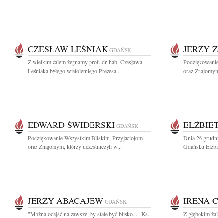
CZESŁAW LEŚNIAK
JERZY 
GDAŃSK
Z wielkim żalem żegnamy prof. dr. hab. Czesława
Podziękowanie
Leśniaka byłego wieloletniego Prezesa...
oraz Znajomym,
EDWARD ŚWIDERSKI
ELŻBIE
GDAŃSK
Podziękowanie Wszystkim Bliskim, Przyjaciołom
Dnia 26 grudn
oraz Znajomym, którzy uczestniczyli w...
Gdańsku Elżbie
JERZY ABACAJEW
IRENA 
GDAŃSK
"Można odejść na zawsze, by stale być blisko..." Ks.
Z głębokim żal