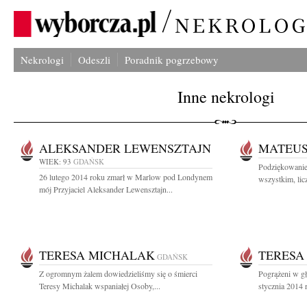
Nekrologi
Odeszli
Poradnik pogrzebowy
Inne nekrologi
ALEKSANDER LEWENSZTAJN
MATEUS
WIEK: 93
GDAŃSK
Podziękowanie
26 lutego 2014 roku zmarł w Marlow pod Londynem
wszystkim, lic
mój Przyjaciel Aleksander Lewensztajn...
TERESA MICHALAK
TERESA
GDAŃSK
Z ogromnym żalem dowiedzieliśmy się o śmierci
Pogrążeni w g
Teresy Michalak wspaniałej Osoby,...
stycznia 2014 