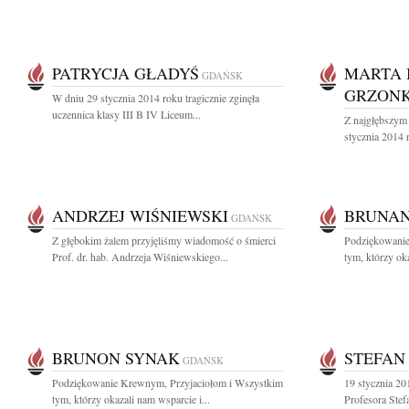
PATRYCJA GŁADYŚ
MARTA 
GDAŃSK
GRZON
W dniu 29 stycznia 2014 roku tragicznie zginęła
uczennica klasy III B IV Liceum...
Z najgłębszym
stycznia 2014 
ANDRZEJ WIŚNIEWSKI
BRUNAN
GDAŃSK
Z głębokim żalem przyjęliśmy wiadomość o śmierci
Podziękowanie
Prof. dr. hab. Andrzeja Wiśniewskiego...
tym, którzy oka
BRUNON SYNAK
STEFAN
GDAŃSK
Podziękowanie Krewnym, Przyjaciołom i Wszystkim
19 stycznia 20
tym, którzy okazali nam wsparcie i...
Profesora Stef