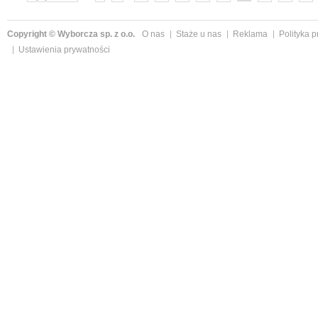
»
Copyright © Wyborcza sp. z o.o.
O nas
Staże u nas
Reklama
Polityka 
Ustawienia prywatności