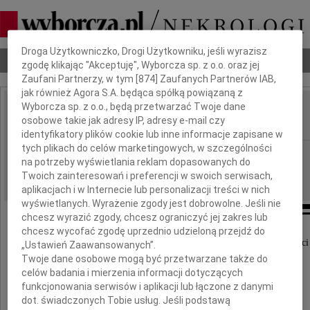
Dbamy o Twoją prywatność
Droga Użytkowniczko, Drogi Użytkowniku, jeśli wyrazisz
Nekrologi
Odeszli
Poradnik pogrzebowy
zgodę klikając "Akceptuję", Wyborcza sp. z o.o. oraz jej
Zaufani Partnerzy, w tym [
874
] Zaufanych Partnerów IAB,
jak również Agora S.A. będąca spółką powiązaną z
Wyborcza sp. z o.o., będą przetwarzać Twoje dane
Stefan Listowski
osobowe takie jak adresy IP, adresy e-mail czy
IMIĘ I NAZWISKO:
identyfikatory plików cookie lub inne informacje zapisane w
tych plikach do celów marketingowych, w szczególności
Gdańsk
REGION:
na potrzeby wyświetlania reklam dopasowanych do
18.01.2014
DATA EMISJI:
Twoich zainteresowań i preferencji w swoich serwisach,
aplikacjach i w Internecie lub personalizacji treści w nich
wyświetlanych. Wyrażenie zgody jest dobrowolne. Jeśli nie
chcesz wyrazić zgody, chcesz ograniczyć jej zakres lub
chcesz wycofać zgodę uprzednio udzieloną przejdź do
19 stycznia 2014 roku mija 27. rocznica śmierci
„Ustawień Zaawansowanych”.
Twoje dane osobowe mogą być przetwarzane także do
celów badania i mierzenia informacji dotyczących
funkcjonowania serwisów i aplikacji lub łączone z danymi
dot. świadczonych Tobie usług. Jeśli podstawą