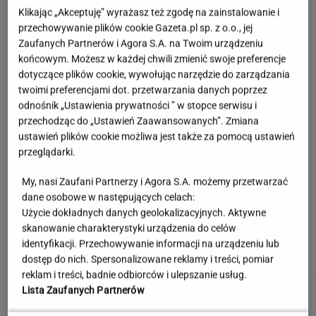
Klikając „Akceptuję” wyrażasz też zgodę na zainstalowanie i
przechowywanie plików cookie Gazeta.pl sp. z o.o., jej
Zaufanych Partnerów i Agora S.A. na Twoim urządzeniu
końcowym. Możesz w każdej chwili zmienić swoje preferencje
dotyczące plików cookie, wywołując narzędzie do zarządzania
twoimi preferencjami dot. przetwarzania danych poprzez
odnośnik „Ustawienia prywatności ” w stopce serwisu i
przechodząc do „Ustawień Zaawansowanych”. Zmiana
ustawień plików cookie możliwa jest także za pomocą ustawień
przeglądarki.
My, nasi Zaufani Partnerzy i Agora S.A. możemy przetwarzać
dane osobowe w następujących celach:
Użycie dokładnych danych geolokalizacyjnych. Aktywne
Wystarczy jedno spojrzenie i już wiadomo. Po
skanowanie charakterystyki urządzenia do celów
tym poznasz turystę we Włoszech
identyfikacji. Przechowywanie informacji na urządzeniu lub
dostęp do nich. Spersonalizowane reklamy i treści, pomiar
reklam i treści, badnie odbiorców i ulepszanie usług.
Lista Zaufanych Partnerów
Ogromna kontrowersja w meczu Legii. Trener
Korony grzmi: "Ewidentny karny"