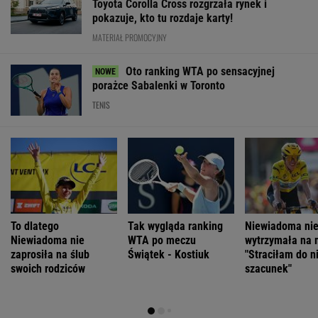
Toyota Corolla Cross rozgrzała rynek i
pokazuje, kto tu rozdaje karty!
MATERIAŁ PROMOCYJNY
Oto ranking WTA po sensacyjnej
porażce Sabalenki w Toronto
TENIS
To dlatego
Tak wygląda ranking
Niewiadoma ni
Niewiadoma nie
WTA po meczu
wytrzymała na 
zaprosiła na ślub
Świątek - Kostiuk
"Straciłam do n
swoich rodziców
szacunek"