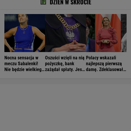
DZIEŃ W SKRÓCIE
Nocna sensacja w
Oszuści wzięli na nią
Polacy wskazali
meczu Sabalenki!
pożyczkę, bank
najlepszą pierwszą
Nie będzie wielkiego
zażądał spłaty. Jest
damę. Zdeklasowała
hitu w Toronto
decyzja sądu
konkurencję