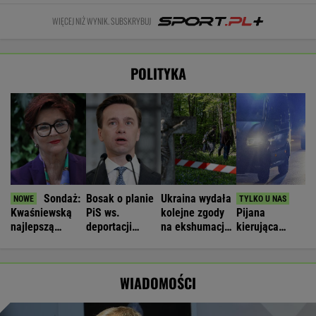
WIĘCEJ NIŻ WYNIK. SUBSKRYBUJ
POLITYKA
Sondaż:
Bosak o planie
Ukraina wydała
Kwaśniewską
PiS ws.
kolejne zgody
Pijana
najlepszą
deportacji
na ekshumacje
kierująca
pierwszą damą
Ukraińców:
polskich ofiar
zabiła 66-
Absolutny
na Wołyniu
latkę.
populizm
Ubezpieczyciel
WIADOMOŚCI
chciał
wypłacić mniej