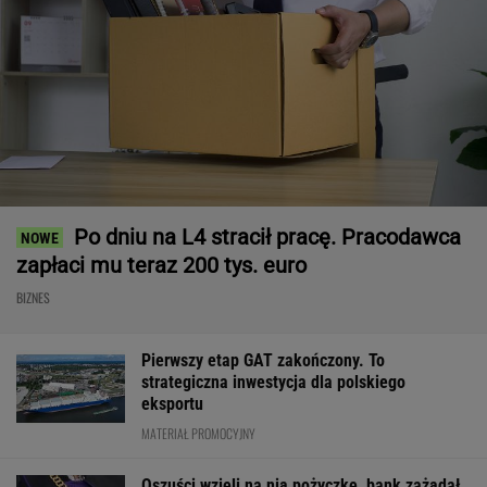
Po dniu na L4 stracił pracę. Pracodawca
zapłaci mu teraz 200 tys. euro
BIZNES
Pierwszy etap GAT zakończony. To
strategiczna inwestycja dla polskiego
eksportu
MATERIAŁ PROMOCYJNY
Oszuści wzięli na nią pożyczkę, bank zażądał