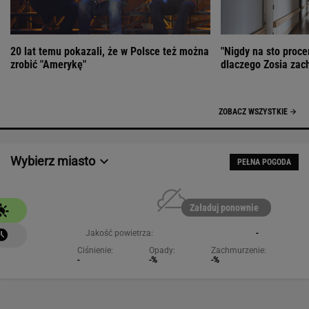
20 lat temu pokazali, że w Polsce też można
"Nigdy na sto proce
zrobić "Amerykę"
dlaczego Zosia zac
ZOBACZ WSZYSTKIE
Wybierz miasto
PEŁNA POGODA
Załaduj ponownie
Jakość powietrza:
-
Ciśnienie:
Opady:
Zachmurzenie:
-
-%
-%