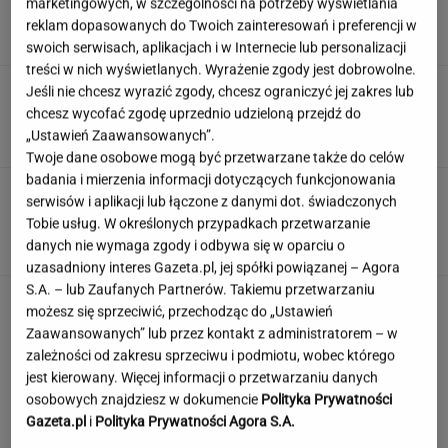
marketingowych, w szczególności na potrzeby wyświetlania
ludzie dewelopera"
reklam dopasowanych do Twoich zainteresowań i preferencji w
SUBSKRYPCJA
swoich serwisach, aplikacjach i w Internecie lub personalizacji
treści w nich wyświetlanych. Wyrażenie zgody jest dobrowolne.
Wiadomo, ile emerytury dostaje Kwaśniewska.
Jeśli nie chcesz wyrazić zgody, chcesz ograniczyć jej zakres lub
Kwota zaskakuje
chcesz wycofać zgodę uprzednio udzieloną przejdź do
„Ustawień Zaawansowanych”.
Twoje dane osobowe mogą być przetwarzane także do celów
badania i mierzenia informacji dotyczących funkcjonowania
Oto auto z paliwem, które może
serwisów i aplikacji lub łączone z danymi dot. świadczonych
zastąpić diesla. Frytura i olej roślinny
Tobie usług. W określonych przypadkach przetwarzanie
danych nie wymaga zgody i odbywa się w oparciu o
TOMASZ OKUROWSKI
uzasadniony interes Gazeta.pl, jej spółki powiązanej – Agora
S.A. – lub Zaufanych Partnerów. Takiemu przetwarzaniu
Rolnik zaorał nowy asfalt za 400 tys. zł.
możesz się sprzeciwić, przechodząc do „Ustawień
Wcześniej rozwalał krawężniki
Zaawansowanych” lub przez kontakt z administratorem – w
zależności od zakresu sprzeciwu i podmiotu, wobec którego
jest kierowany. Więcej informacji o przetwarzaniu danych
osobowych znajdziesz w dokumencie
Polityka Prywatności
Gazeta.pl
i
Polityka Prywatności Agora S.A.