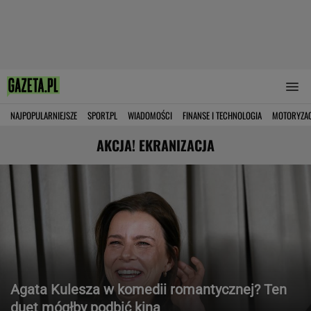
NAJPOPULARNIEJSZE
SPORT.PL
WIADOMOŚCI
FINANSE I TECHNOLOGIA
MOTORYZA
AKCJA! EKRANIZACJA
Agata Kulesza w komedii romantycznej? Ten
duet mógłby podbić kina