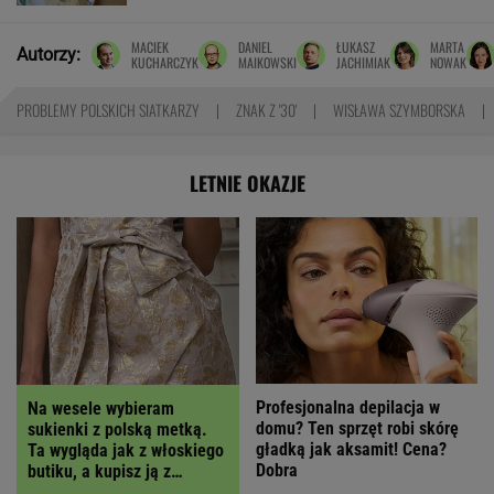
MACIEK
DANIEL
ŁUKASZ
MARTA
Autorzy:
KUCHARCZYK
MAIKOWSKI
JACHIMIAK
NOWAK
PROBLEMY POLSKICH SIATKARZY
ZNAK Z '30'
WISŁAWA SZYMBORSKA
LETNIE OKAZJE
Profesjonalna depilacja w
Na wesele wybieram
domu? Ten sprzęt robi skórę
sukienki z polską metką.
gładką jak aksamit! Cena?
Ta wygląda jak z włoskiego
Dobra
butiku, a kupisz ją z
RABATEM