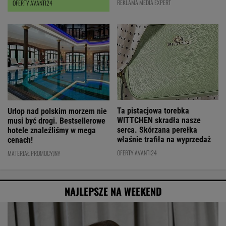
REKLAMA MEDIA EXPERT
OFERTY AVANTI24
Ta pistacjowa torebka
Urlop nad polskim morzem nie
WITTCHEN skradła nasze
musi być drogi. Bestsellerowe
serca. Skórzana perełka
hotele znaleźliśmy w mega
właśnie trafiła na wyprzedaż
cenach!
OFERTY AVANTI24
MATERIAŁ PROMOCYJNY
NAJLEPSZE NA WEEKEND