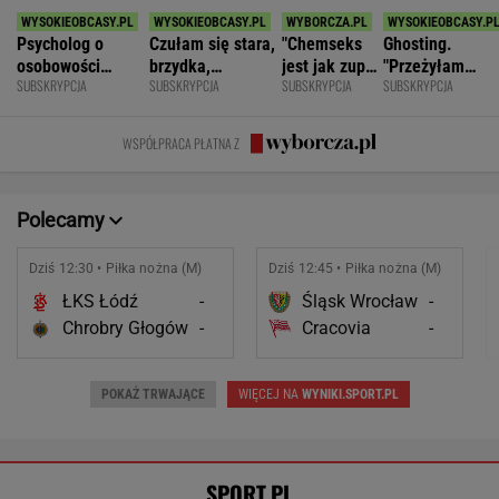
Psycholog o
Czułam się stara,
"Chemseks
Ghosting.
osobowości
brzydka,
jest jak zupa.
"Przeżyłam
SUBSKRYPCJA
SUBSKRYPCJA
SUBSKRYPCJA
SUBSKRYPCJA
narcystycznej:
niepotrzebna.
Nażresz się,
najpiękniejszy
Albo król świata,
Mąż zostawił
za chwilę
weekend. Zalicz
albo do niczego
mnie dla młodszej
znów jesteś
mnie i znikł"
WSPÓŁPRACA PŁATNA Z
głodny"
Polecamy
Dziś 12:30 • Piłka nożna (M)
Dziś 12:45 • Piłka nożna (M)
ŁKS Łódź
-
Śląsk Wrocław
-
Chrobry Głogów
-
Cracovia
-
POKAŻ TRWAJĄCE
WIĘCEJ NA
WYNIKI.SPORT.PL
SPORT.PL