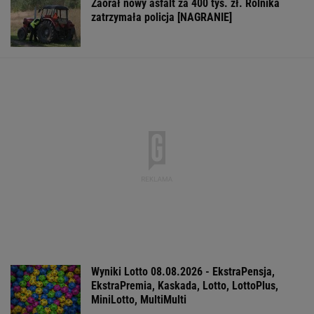
Zaorał nowy asfalt za 400 tys. zł. Rolnika
zatrzymała policja [NAGRANIE]
Wyniki Lotto 08.08.2026 - EkstraPensja,
EkstraPremia, Kaskada, Lotto, LottoPlus,
MiniLotto, MultiMulti