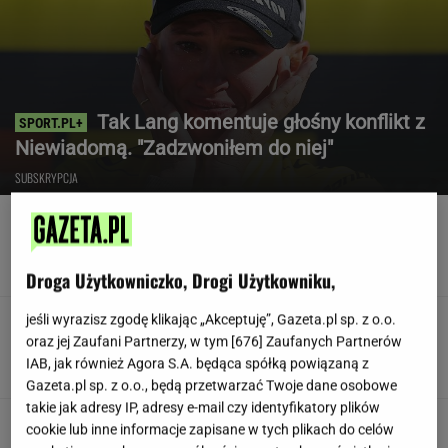
Tak Lang komentuje głośny konflikt z
Niewiadomą. "Zadzwoniłem do niej"
SUBSKRYPCJA
Poszedł na L4 i stracił pracę. Firma zapłaci
mu teraz 200 tys. euro
Droga Użytkowniczko, Drogi Użytkowniku,
jeśli wyrazisz zgodę klikając „Akceptuję”, Gazeta.pl sp. z o.o.
Teściowa mówi, że jest mamą jej
dziecka. "Chyba oszaleję"
oraz jej Zaufani Partnerzy, w tym [
676
] Zaufanych Partnerów
IAB, jak również Agora S.A. będąca spółką powiązaną z
KLAUDIA KIERZKOWSKA
Gazeta.pl sp. z o.o., będą przetwarzać Twoje dane osobowe
takie jak adresy IP, adresy e-mail czy identyfikatory plików
Siedem lat gehenny. "Spłacamy
cookie lub inne informacje zapisane w tych plikach do celów
kredyty za mieszkania, w których mieszkają