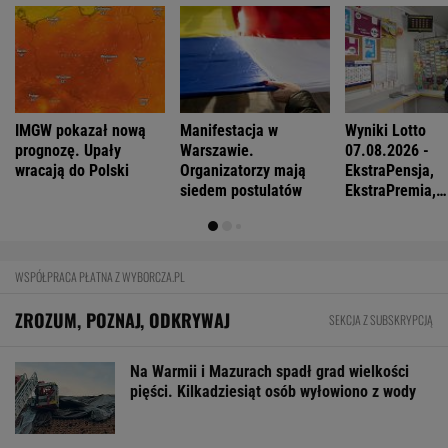
IMGW pokazał nową
Manifestacja w
Wyniki Lotto
prognozę. Upały
Warszawie.
07.08.2026 -
wracają do Polski
Organizatorzy mają
EkstraPensja,
siedem postulatów
EkstraPremia,
EuroJackpot, K
MiniLotto, Mult
WSPÓŁPRACA PŁATNA Z WYBORCZA.PL
ZROZUM, POZNAJ, ODKRYWAJ
SEKCJA Z SUBSKRYPCJĄ
Na Warmii i Mazurach spadł grad wielkości
pięści. Kilkadziesiąt osób wyłowiono z wody