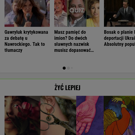
Gawryluk krytykowana
Masz pamięć do
Bosak o planie 
za debatę u
imion? Do dwóch
deportacji Ukra
Nawrockiego. Tak to
sławnych nazwisk
Absolutny popu
tłumaczy
musisz dopasować
trzecie
ŻYĆ LEPIEJ