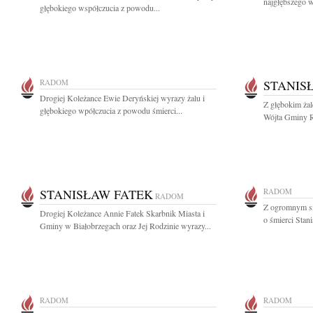
najgłębszego 
głębokiego współczucia z powodu...
RADOM
STANIS
Drogiej Koleżance Ewie Deryńskiej wyrazy żalu i
Z głębokim ża
głębokiego wpółczucia z powodu śmierci...
Wójta Gminy R
STANISŁAW FATEK
RADOM
RADOM
Z ogromnym sm
Drogiej Koleżance Annie Fatek Skarbnik Miasta i
o śmierci Stan
Gminy w Białobrzegach oraz Jej Rodzinie wyrazy...
RADOM
RADOM