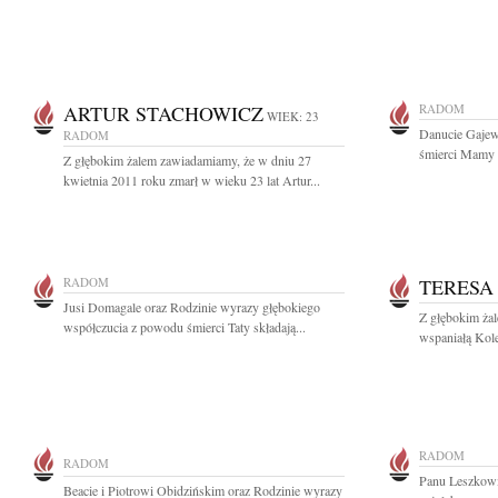
ARTUR STACHOWICZ
RADOM
WIEK: 23
Danucie Gajew
RADOM
śmierci Mamy s
Z głębokim żalem zawiadamiamy, że w dniu 27
kwietnia 2011 roku zmarł w wieku 23 lat Artur...
RADOM
TERESA
Jusi Domagale oraz Rodzinie wyrazy głębokiego
Z głębokim ża
współczucia z powodu śmierci Taty składają...
wspaniałą Koleż
RADOM
RADOM
Panu Leszkowi
Beacie i Piotrowi Obidzińskim oraz Rodzinie wyrazy