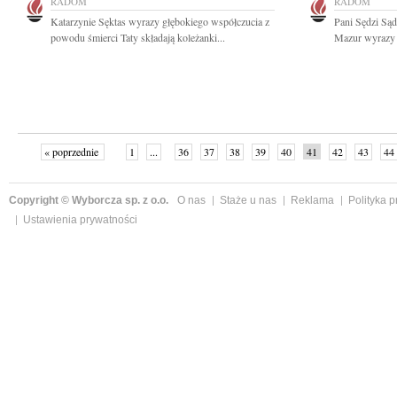
RADOM
RADOM
Katarzynie Sęktas wyrazy głębokiego współczucia z
Pani Sędzi Są
powodu śmierci Taty składają koleżanki...
Mazur wyrazy 
« poprzednie
1
...
36
37
38
39
40
41
42
43
44
Copyright © Wyborcza sp. z o.o.
O nas
Staże u nas
Reklama
Polityka 
Ustawienia prywatności