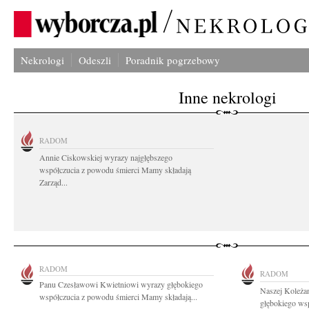
Nekrologi
Odeszli
Poradnik pogrzebowy
Inne nekrologi
RADOM
Annie Ciskowskiej wyrazy najgłębszego
współczucia z powodu śmierci Mamy składają
Zarząd...
RADOM
RADOM
Panu Czesławowi Kwietniowi wyrazy głębokiego
Naszej Koleża
współczucia z powodu śmierci Mamy składają...
głębokiego wsp