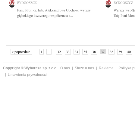
BYDGOSZCZ
BYDGOSZCZ
Panu Prof. dr. hab. Aleksandrowi Gochowi wyrazy
Wyrazy współcz
głębokiego i szczerego współczucia z...
Taty Pani Mon
« poprzednie
1
...
32
33
34
35
36
37
38
39
40
»
Copyright © Wyborcza sp. z o.o.
O nas
Staże u nas
Reklama
Polityka 
Ustawienia prywatności