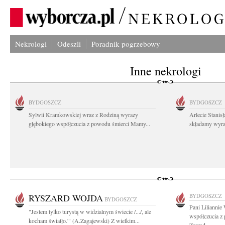
Nekrologi
Odeszli
Poradnik pogrzebowy
Inne nekrologi
BYDGOSZCZ
BYDGOSZCZ
Sylwii Kramkowskiej wraz z Rodziną wyrazy
Arlecie Stanis
głębokiego współczucia z powodu śmierci Mamy...
składamy wyraz
RYSZARD WOJDA
BYDGOSZCZ
BYDGOSZCZ
Pani Liliannie
"Jestem tylko turystą w widzialnym świecie /.../, ale
współczucia z
kocham światło.'" (A.Zagajewski) Z wielkim...