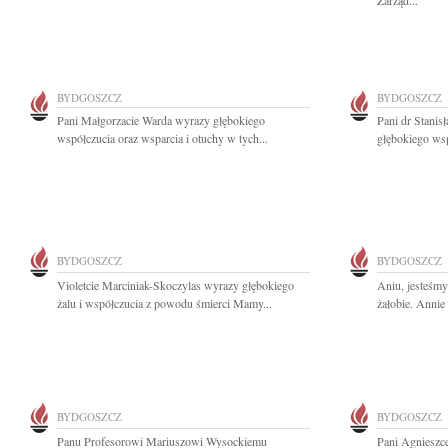
Zarząd...
BYDGOSZCZ
BYDGOSZCZ
Pani Małgorzacie Warda wyrazy głębokiego
Pani dr Stanis
współczucia oraz wsparcia i otuchy w tych...
głębokiego wsp
BYDGOSZCZ
BYDGOSZCZ
Violetcie Marciniak-Skoczylas wyrazy głębokiego
Aniu, jesteśmy
żalu i współczucia z powodu śmierci Mamy...
żałobie. Annie
BYDGOSZCZ
BYDGOSZCZ
Panu Profesorowi Mariuszowi Wysockiemu
Pani Agnieszce