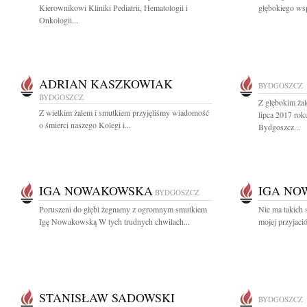
Kierownikowi Kliniki Pediatrii, Hematologii i
głębokiego wsp
Onkologii...
ADRIAN KASZKOWIAK
BYDGOSZCZ
BYDGOSZCZ
Z głębokim ża
Z wielkim żalem i smutkiem przyjęliśmy wiadomość
lipca 2017 ro
o śmierci naszego Kolegi i...
Bydgoszcz...
IGA NOWAKOWSKA
IGA N
BYDGOSZCZ
Poruszeni do głębi żegnamy z ogromnym smutkiem
Nie ma takich 
Igę Nowakowską W tych trudnych chwilach...
mojej przyjaciół
STANISŁAW SADOWSKI
BYDGOSZCZ