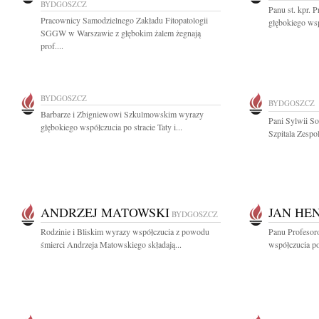
BYDGOSZCZ
Panu st. kpr.
Pracownicy Samodzielnego Zakładu Fitopatologii
głębokiego wsp
SGGW w Warszawie z głębokim żalem żegnają
prof....
BYDGOSZCZ
BYDGOSZCZ
Barbarze i Zbigniewowi Szkulmowskim wyrazy
Pani Sylwii S
głębokiego współczucia po stracie Taty i...
Szpitala Zespo
ANDRZEJ MATOWSKI
JAN HE
BYDGOSZCZ
Rodzinie i Bliskim wyrazy współczucia z powodu
Panu Profeso
śmierci Andrzeja Matowskiego składają...
współczucia po 