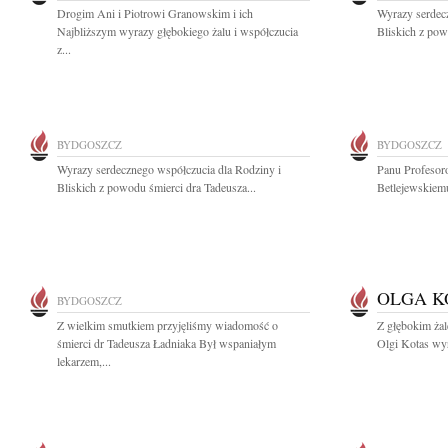
Drogim Ani i Piotrowi Granowskim i ich
Wyrazy serdec
Najbliższym wyrazy głębokiego żalu i współczucia
Bliskich z pow
z...
BYDGOSZCZ
BYDGOSZCZ
Wyrazy serdecznego współczucia dla Rodziny i
Panu Profesor
Bliskich z powodu śmierci dra Tadeusza...
Betlejewskiemu
OLGA K
BYDGOSZCZ
Z wielkim smutkiem przyjęliśmy wiadomość o
Z głębokim ża
śmierci dr Tadeusza Ładniaka Był wspaniałym
Olgi Kotas wyr
lekarzem,...