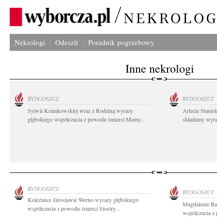
Nekrologi
Odeszli
Poradnik pogrzebowy
Inne nekrologi
BYDGOSZCZ
BYDGOSZCZ
Sylwii Kramkowskiej wraz z Rodziną wyrazy
Arlecie Stanis
głębokiego współczucia z powodu śmierci Mamy...
składamy wyraz
BYDGOSZCZ
BYDGOSZCZ
Koleżance Jarosławie Werno wyrazy głębokiego
Magdalenie Ba
współczucia z powodu śmierci Siostry...
współczucia z 