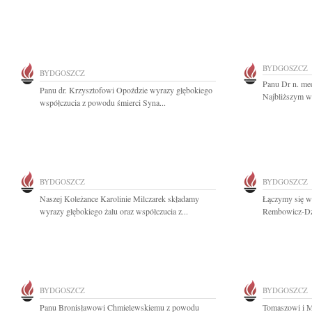
BYDGOSZCZ
BYDGOSZCZ
Panu Dr n. me
Panu dr. Krzysztofowi Opoździe wyrazy głębokiego
Najbliższym wy
współczucia z powodu śmierci Syna...
BYDGOSZCZ
BYDGOSZCZ
Naszej Koleżance Karolinie Milczarek składamy
Łączymy się w
wyrazy głębokiego żalu oraz współczucia z...
Rembowicz-Dzi
BYDGOSZCZ
BYDGOSZCZ
Panu Bronisławowi Chmielewskiemu z powodu
Tomaszowi i M