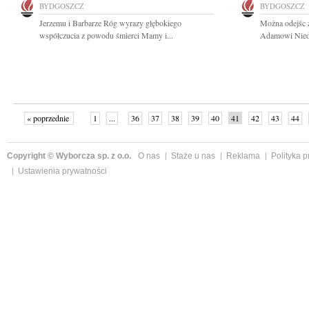
BYDGOSZCZ
BYDGOSZCZ
Jerzemu i Barbarze Róg wyrazy głębokiego
Można odejśc z
współczucia z powodu śmierci Mamy i...
Adamowi Niedb
« poprzednie
1
...
36
37
38
39
40
41
42
43
44
»
Copyright © Wyborcza sp. z o.o.
O nas
Staże u nas
Reklama
Polityka 
Ustawienia prywatności