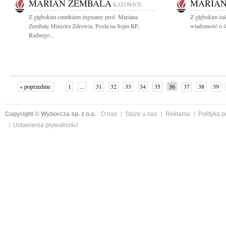
MARIAN ZEMBALA
MARIAN
KATOWICE
Z głębokim smutkiem żegnamy prof. Mariana
Z głębokim ża
Zembalę Ministra Zdrowia, Posła na Sejm RP,
wiadomość o śmi
Radnego...
« poprzednie
1
...
31
32
33
34
35
36
37
38
39
»
Copyright © Wyborcza sp. z o.o.
O nas
Staże u nas
Reklama
Polityka 
Ustawienia prywatności