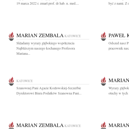
19 marca 2022 r. zmarł prof. dr hab. n. med....
być z nami. Z
MARIAN ZEMBALA
PAWEŁ 
KATOWICE
Składamy wyrazy głębokiego współczucia
Odszed nasz Pr
Najbliższym naszego kochanego Profesora
pracownik nasze
Mariana...
MARIAN
KATOWICE
Szanownej Pani Agacie Kozłowskiej-Szczerbie
Wyrazy głęboki
Dyrektorowi Biura Podatków Szanowna Pani...
otuchy w tych 
MARIAN ZEMBALA
MARIAN
KATOWICE