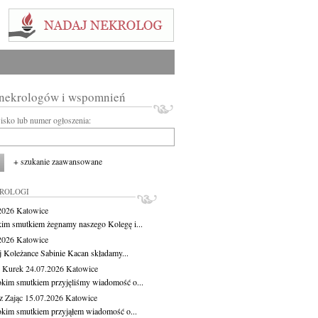
 nekrologów i wspomnień
wisko lub numer ogłoszenia:
+ szukanie zaawansowane
KROLOGI
.2026
Katowice
kim smutkiem żegnamy naszego Kolegę i...
.2026
Katowice
j Koleżance Sabinie Kacan składamy...
 Kurek
24.07.2026
Katowice
okim smutkiem przyjęliśmy wiadomość o...
z Zając
15.07.2026
Katowice
okim smutkiem przyjąłem wiadomość o...