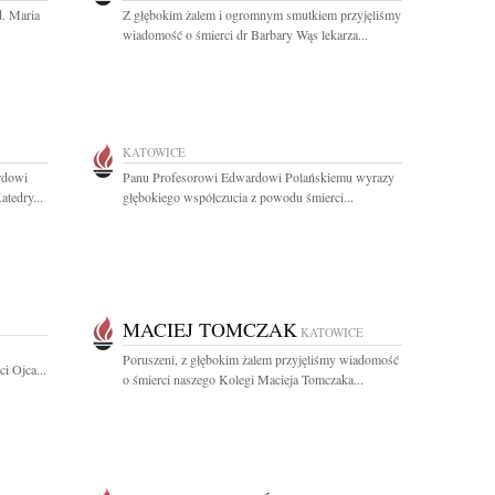
d. Maria
Z głębokim żalem i ogromnym smutkiem przyjęliśmy
wiadomość o śmierci dr Barbary Wąs lekarza...
KATOWICE
rdowi
Panu Profesorowi Edwardowi Polańskiemu wyrazy
tedry...
głębokiego współczucia z powodu śmierci...
MACIEJ TOMCZAK
KATOWICE
Poruszeni, z głębokim żalem przyjęliśmy wiadomość
i Ojca...
o śmierci naszego Kolegi Macieja Tomczaka...