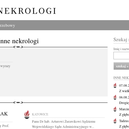
grzebowy
Inne nekrologi
Szukaj
Imię i naz
 wyrazy
INNE NE
07.08
Z wiel
06.08
Drogie
Marcin
ZAK
KATOWICE
Z głęb
Tadeus
Panu Dr hab. Arturowi Żurawikowi Sędziemu
y Prof.
Z głęb
Wojewódzkiego Sądu Administracyjnego w...