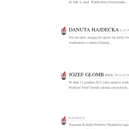
dr. hab. n. med. Władysława Grzeszczaka...
DANUTA HAJDECKA
KATO
Nie ma słów, mogących opisać żal, który t
wiadomości o śmierci Danuty...
JÓZEF GŁOMB
WIEK: 94
KATO
W dniu 13 grudnia 2021 roku zmarł w wieku
Profesor Józef Głomb członek rzeczywisty..
KATOWICE
Naszemu Koledze Piotrowi Wypiórowi najs