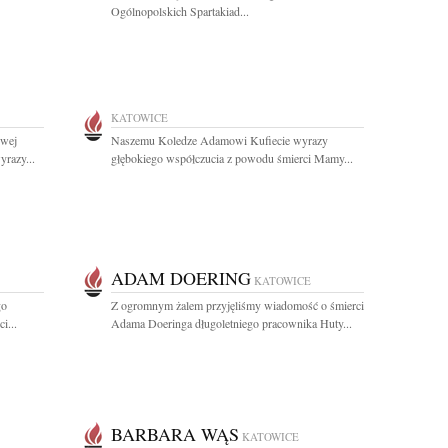
Ogólnopolskich Spartakiad...
KATOWICE
owej
Naszemu Koledze Adamowi Kufiecie wyrazy
razy...
głębokiego współczucia z powodu śmierci Mamy...
ADAM DOERING
KATOWICE
go
Z ogromnym żalem przyjęliśmy wiadomość o śmierci
i...
Adama Doeringa długoletniego pracownika Huty...
BARBARA WĄS
KATOWICE