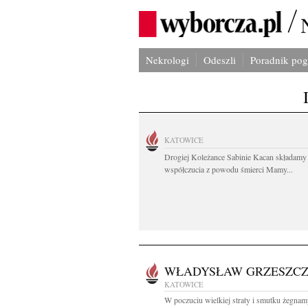
Nekrologi
Odeszli
Poradnik po
KATOWICE
Drogiej Koleżance Sabinie Kacan składamy
współczucia z powodu śmierci Mamy...
WŁADYSŁAW GRZESZC
KATOWICE
W poczuciu wielkiej straty i smutku żegnam