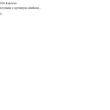
.2026
Katowice
Krystianie z ogromnym smutkiem...
ej