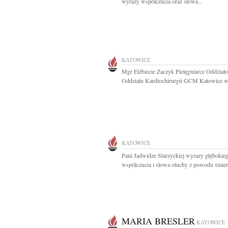
wyrazy współczucia oraz słowa...
KATOWICE
Mgr Elżbiecie Zaczyk Pielęgniarce Oddział
Oddziału Kardiochirurgii GCM Katowice wy
KATOWICE
Pani Jadwidze Starzyckiej wyrazy głębokie
współczucia i słowa otuchy z powodu śmierc
MARIA BRESLER
KATOWICE