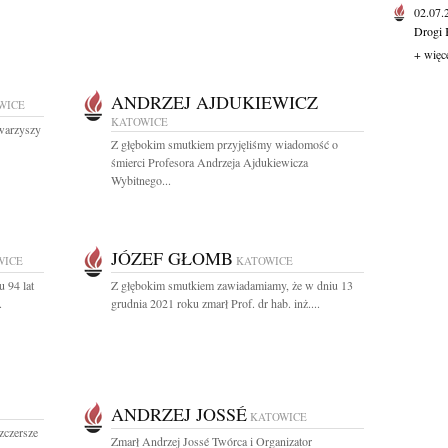
02.07
Drogi 
+ więc
ANDRZEJ AJDUKIEWICZ
WICE
KATOWICE
owarzyszy
Z głębokim smutkiem przyjęliśmy wiadomość o
śmierci Profesora Andrzeja Ajdukiewicza
Wybitnego...
JÓZEF GŁOMB
WICE
KATOWICE
 94 lat
Z głębokim smutkiem zawiadamiamy, że w dniu 13
.
grudnia 2021 roku zmarł Prof. dr hab. inż....
ANDRZEJ JOSSÉ
KATOWICE
zczersze
Zmarł Andrzej Jossé Twórca i Organizator